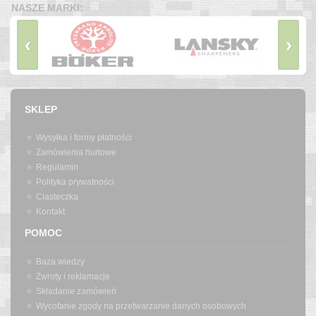
NASZE MARKI:
‹
›
SKLEP
Wysyłka i formy płatności
Zamówienia hurtowe
Regulamin
Polityka prywatności
Ciasteczka
Kontakt
POMOC
Baza wiedzy
Zwroty i reklamacje
Składanie zamówień
Wycofanie zgody na przetwarzanie danych osobowych