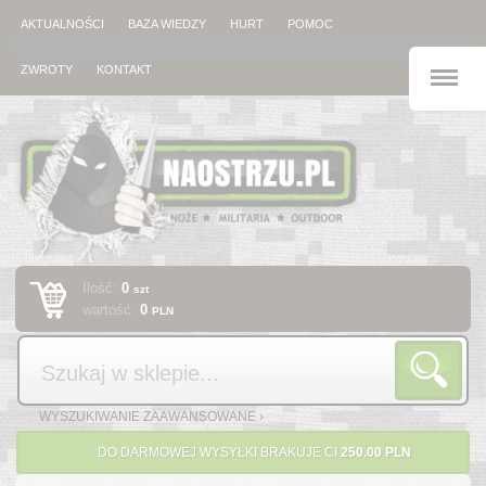
AKTUALNOŚCI
BAZA WIEDZY
HURT
POMOC
M
ZWROTY
KONTAKT
Ilość:
0
szt
wartość:
0
PLN
Szukaj
WYSZUKIWANIE ZAAWANSOWANE ›
DO DARMOWEJ WYSYŁKI BRAKUJE CI
250.00 PLN