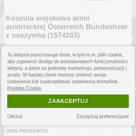
Koszula wojskowa armii
austriackiej Österreich Bundesheer
z naszywką (1574283)
CENA
39.00
PLN
Ta witryna przechowuje dane, w tym m.in. pliki cookie,
aby zapewnić dostęp do podstawowych funkcjonalności
witryny, a także na potrzeby marketingu, personalizacji i
ZAPYTAJ O PRODUKT
analiz. W każdej chwili możesz zmienić swoje
Masz pytanie? Napisz do nas,
ustawienia lub zaakceptować ustawienia domyślne.
chętnie pomożemy.
Polityka Cookie
PRODUKT
NIEDOSTĘPNY
ZAAKCEPTUJ
Produkt chwilowo niedostępny
powiadom mnie o dostawie.
›
Odrzuć
Zarządzaj preferencjami
OPIS PRODUKTU