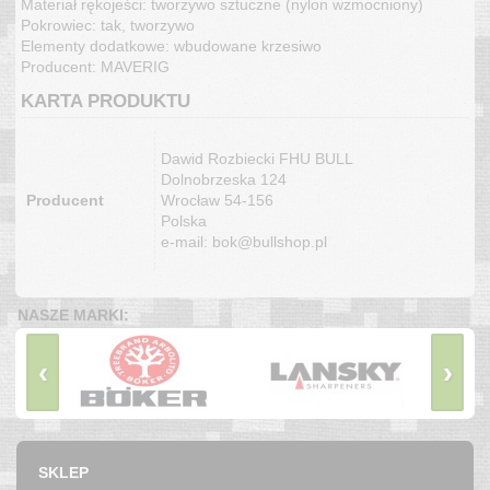
Materiał rękojeści: tworzywo sztuczne (nylon wzmocniony)
Pokrowiec: tak, tworzywo
Elementy dodatkowe: wbudowane krzesiwo
Producent: MAVERIG
KARTA PRODUKTU
Dawid Rozbiecki FHU BULL
Dolnobrzeska 124
Producent
Wrocław 54-156
Polska
e-mail: bok@bullshop.pl
NASZE MARKI:
‹
›
SKLEP