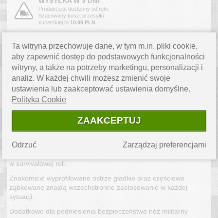
WYSYŁKA W 3 DNI
Produkt jest dostępny od ręki.
Szacowany koszt przesyłki
kurierskiej to
10.99 PLN
.
OPIS PRODUKTU
Ta witryna przechowuje dane, w tym m.in. pliki cookie,
aby zapewnić dostęp do podstawowych funkcjonalności
Idealny nóż wojskowy od renomowanej firmy MAVERIG.
witryny, a także na potrzeby marketingu, personalizacji i
analiz. W każdej chwili możesz zmienić swoje
Połączenie ponadczasowej klasyki militarnej z nowoczesnym
wzornictwem, pozwala na zaspokojenie najbardziej
ustawienia lub zaakceptować ustawienia domyślne.
wymagających użytkowników.
Polityka Cookie
Głownia została wykonana z wysokojakościowej stali
ZAAKCEPTUJ
nierdzewnej 420J2, pokrytej czarną powłoką, która świetnie
chroni przed korozją oraz niepożądanym odblaskiem.
Odrzuć
Zarządzaj preferencjami
Choć głownia o profilu tanto wskazuje głównie na bojowe
przeznaczenie, to tak naprawdę nóż świetnie sprawdzi się także
w survivalowej roli.
Znakomicie wyprofilowane ostrze gładkie oraz częściowo
ząbkowane znajdą wszechstronne zastosowanie w każdej
sytuacji.
Dodatkowo dla podniesienia bezpieczeństwa nóż militarny