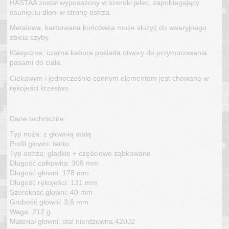
HASTAA został wyposażony w szeroki jelec, zapobiegający
osunięciu dłoni w stronę ostrza.
Metalowa, karbowana końcówka może służyć do awaryjnego
zbicia szyby.
Klasyczna, czarna kabura posiada otwory do przymocowania
pasami do ciała.
Ciekawym i jednocześnie cennym elementem jest chowane w
rękojeści krzesiwo.
Dane techniczne:
Typ noża: z głownią stałą
Profil głowni: tanto
Typ ostrza: gładkie + częściowo ząbkowane
Długość całkowita: 309 mm
Długość głowni: 178 mm
Długość rękojeści: 131 mm
Szerokość głowni: 40 mm
Grubość głowni: 3,6 mm
Waga: 212 g
Materiał głowni: stal nierdzewna 420J2