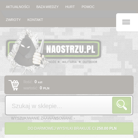
AKTUALNOŚCI
BAZA WIEDZY
HURT
POMOC
M
ZWROTY
KONTAKT
Ilość:
0
szt
wartość:
0
PLN
Szukaj
WYSZUKIWANIE ZAAWANSOWANE ›
DO DARMOWEJ WYSYŁKI BRAKUJE CI
250.00 PLN