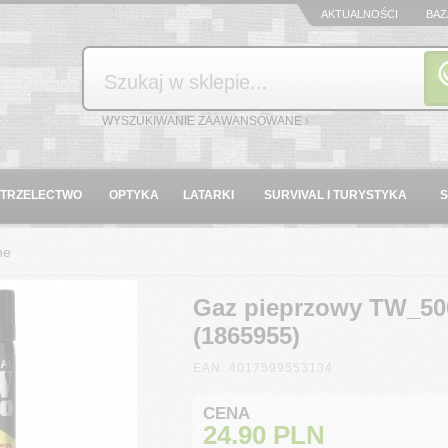
AKTUALNOŚCI
BAZ
Szukaj
WYSZUKIWANIE ZAAWANSOWANE ›
STRZELECTWO
OPTYKA
LATARKI
SURVIVAL I TURYSTYKA
ne
Gaz pieprzowy TW_500
(1865955)
EAN: 4017599553134
CENA
24.90
PLN