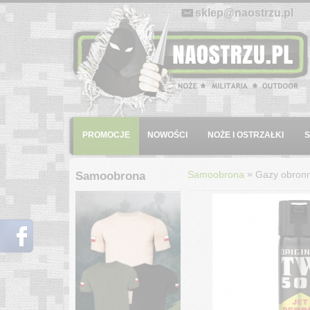
E-mail:
sklep@naostrzu.pl
Menu
PROMOCJE
NOWOŚCI
NOŻE I OSTRZAŁKI
»
Samoobrona
Gazy obron
Samoobrona