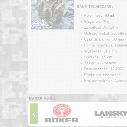
DANE TECHNICZNE:
Pojemność: 63 ml
Waga: ok. 70 g
Zawartość OC: 10 %
Ostrość w skali Scoville’
Czas działania: ~30 min
Forma rozpylania:
strumi
Wysokość: 11,7 cm
Średnica: 3,5 cm
Zasięg: 4-5 metrów
Data ważności: 12.2027
Producent: Hoernecke
Kraj pochodzenia: Niemc
NASZE MARKI:
‹