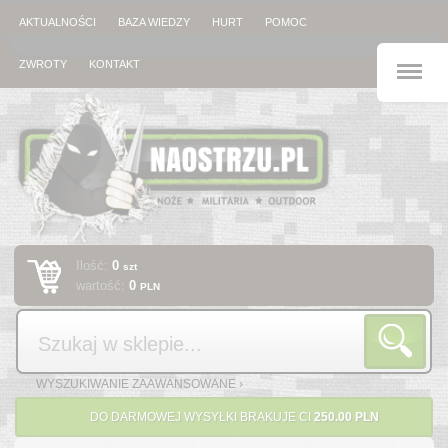
AKTUALNOŚCI
BAZA WIEDZY
HURT
POMOC
M
ZWROTY
KONTAKT
Ilość:
0
szt
wartość:
0
PLN
Szukaj
WYSZUKIWANIE ZAAWANSOWANE ›
DO DARMOWEJ WYSYŁKI BRAKUJE CI
250.00 PLN