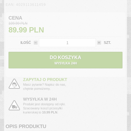
EAN: 4029113611459
CENA
109.99 PLN
89.99
PLN
ILOŚĆ
SZT.
DO KOSZYKA
WYSYŁKA 24H
ZAPYTAJ O PRODUKT
Masz pytanie? Napisz do nas,
chętnie pomożemy.
WYSYŁKA W 24H
Produkt jest dostępny od ręki.
Szacowany koszt przesyłki
kurierskiej to
10.99 PLN
.
OPIS PRODUKTU