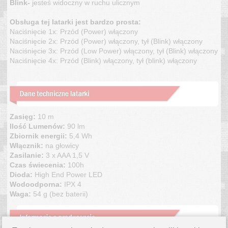
Blink-
jesteś widoczny w ruchu ulicznym
Obsługa tej latarki jest bardzo prosta:
Naciśnięcie 1x: Przód (Power) włączony
Naciśnięcie 2x: Przód (Power) włączony, tył (Blink) włączony
Naciśnięcie 3x: Przód (Low Power) włączony, tył (Blink) włączony
Naciśnięcie 4x: Przód (Blink) włączony, tył (blink) włączony
Zasięg:
10 m
Ilość Lumenów:
90 lm
Zbiornik energii:
5,4 Wh
Włącznik:
na głowicy
Zasilanie:
3 x AAA 1,5 V
Czas świecenia:
100h
Dioda:
High End Power LED
Wodoodporna:
IPX 4
Waga:
54 g (bez baterii)