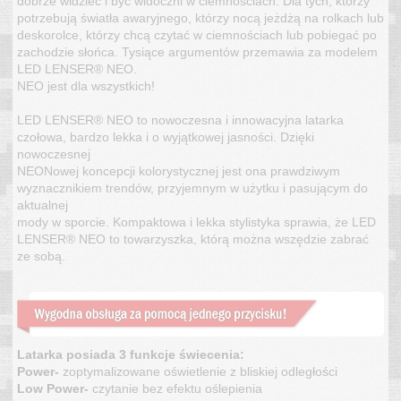
dobrze widzieć i być widoczni w ciemnościach. Dla tych, którzy
potrzebują światła awaryjnego, którzy nocą jeżdżą na rolkach lub
deskorolce, którzy chcą czytać w ciemnościach lub pobiegać po
zachodzie słońca. Tysiące argumentów przemawia za modelem
LED LENSER® NEO.
NEO jest dla wszystkich!
LED LENSER® NEO to nowoczesna i innowacyjna latarka
czołowa, bardzo lekka i o wyjątkowej jasności. Dzięki
nowoczesnej
NEONowej koncepcji kolorystycznej jest ona prawdziwym
wyznacznikiem trendów, przyjemnym w użytku i pasującym do
aktualnej
mody w sporcie. Kompaktowa i lekka stylistyka sprawia, że LED
LENSER® NEO to towarzyszka, którą można wszędzie zabrać
ze sobą.
Latarka posiada 3 funkcje świecenia:
Power-
zoptymalizowane oświetlenie z bliskiej odległości
Low Power-
czytanie bez efektu oślepienia