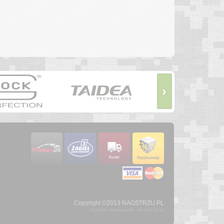
›
Copyright ©2013 NAOSTRZU.PL
Projekt i wykonanie: Redhand.pl