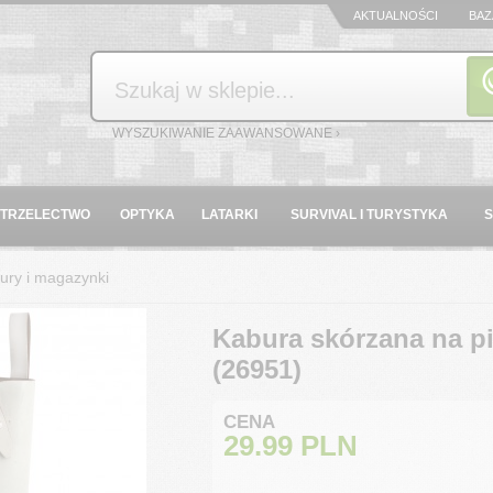
AKTUALNOŚCI
BAZ
Szukaj
WYSZUKIWANIE ZAAWANSOWANE ›
STRZELECTWO
OPTYKA
LATARKI
SURVIVAL I TURYSTYKA
ury i magazynki
Kabura skórzana na p
(26951)
CENA
29.99
PLN