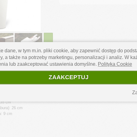
›
e dane, w tym m.in. pliki cookie, aby zapewnić dostęp do pod
y, a także na potrzeby marketingu, personalizacji i analiz. W k
enia lub zaakceptować ustawienia domyślne.
Polityka Cookie
na pistolet maszynowy PM-63 (RAK – „Ręczny Automat Komandosa”). Produk
ZAAKCEPTUJ
nnymi pistoletami maszynowimi o zblizonych wymiarach do RAK-a. Wykonana j
miłośników strzelectwa i militariów oraz członków grup rekonstrukcyjnych.
Za
 35 cm
bura): 26 cm
u: 9 cm