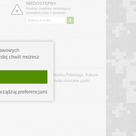
NIEDOSTĘPNY
Produkt chwilowo niedostępny
powiadom mnie o dostawie.
›
stawowych
ażdej chwili możesz
t pochodzi prosto z zasobów Wojska Polskiego. Kabura
est bardzo solidnej skóry, posiada skórzane paski.
rządzaj preferencjami