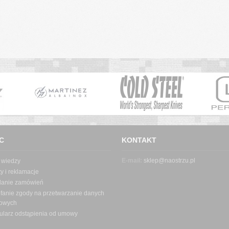
C
KONTAKT
E-mail:
sklep@naostrzu.pl
 wiedzy
y i reklamacje
danie zamówień
fanie zgody na przetwarzanie danych
owych
ularz odstąpienia od umowy