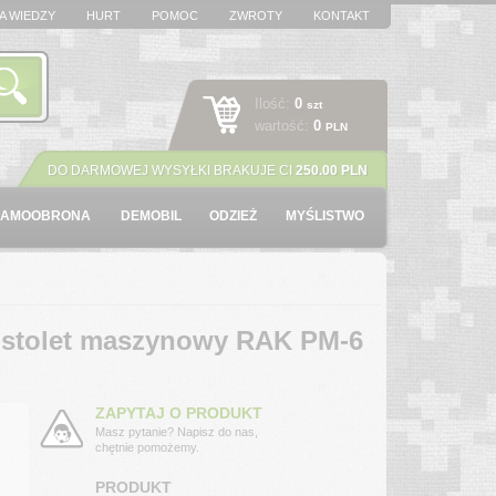
A WIEDZY
HURT
POMOC
ZWROTY
KONTAKT
Ilość:
0
szt
wartość:
0
PLN
DO DARMOWEJ WYSYŁKI BRAKUJE CI
250.00 PLN
SAMOOBRONA
DEMOBIL
ODZIEŻ
MYŚLISTWO
istolet maszynowy RAK PM-6
ZAPYTAJ O PRODUKT
Masz pytanie? Napisz do nas,
chętnie pomożemy.
PRODUKT