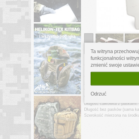
‹
Ta witryna przechowuj
funkcjonalności witryn
OPIS PRODUKTU
zmienić swoje ustawi
Oryginalna, skórzana kabura 
jest również kompatybilna z i
Znakomita dla kolekcjonerów, 
Odrzuć
Wymiary produktu:
Długość całkowita z paskami:
Długość bez pasków (sama ka
Szerokość mierzona na środk