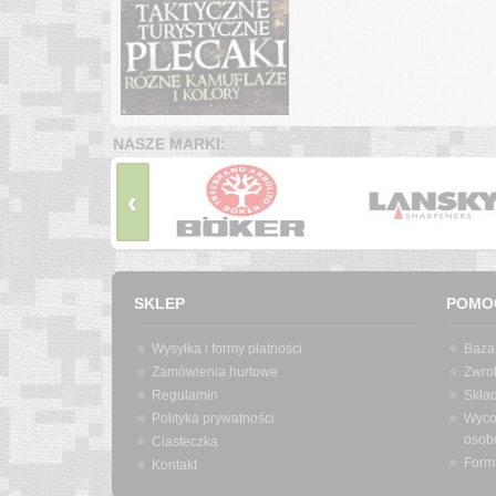
NASZE MARKI:
‹
SKLEP
POMO
Wysyłka i formy płatności
Baza
Zamówienia hurtowe
Zwrot
Regulamin
Skła
Polityka prywatności
Wyco
osob
Ciasteczka
Form
Kontakt