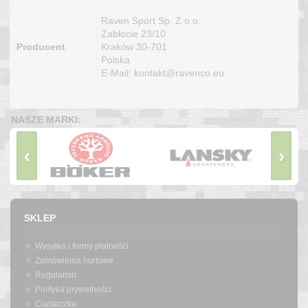
Raven Sport Sp. Z o.o.
Zabłocie 23/10
Producent
Kraków 30-701
Polska
E-Mail: kontakt@ravenco.eu
NASZE MARKI:
‹
›
SKLEP
Wysyłka i formy płatności
Zamówienia hurtowe
Regulamin
Polityka prywatności
Ciasteczka