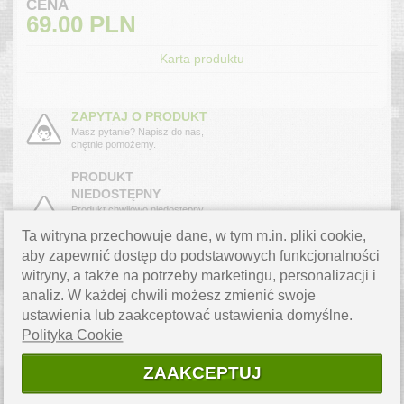
CENA
69.00
PLN
Karta produktu
ZAPYTAJ O PRODUKT
Masz pytanie? Napisz do nas,
chętnie pomożemy.
PRODUKT
NIEDOSTĘPNY
Produkt chwilowo niedostępny
powiadom mnie o dostawie.
Ta witryna przechowuje dane, w tym m.in. pliki cookie,
›
aby zapewnić dostęp do podstawowych funkcjonalności
witryny, a także na potrzeby marketingu, personalizacji i
OPIS PRODUKTU
analiz. W każdej chwili możesz zmienić swoje
ustawienia lub zaakceptować ustawienia domyślne.
Stolik Stone jest kontynuacją linii krzeseł turystycznych Rockland,
Polityka Cookie
stanowiąc dopełnienie zestawu. Produkt idealny dla każdego
biwakowicza, docenią go także wędkarze.
ZAAKCEPTUJ
Tekstylny blat z dwoma siatkowymi otworami na napoje wykonany jest