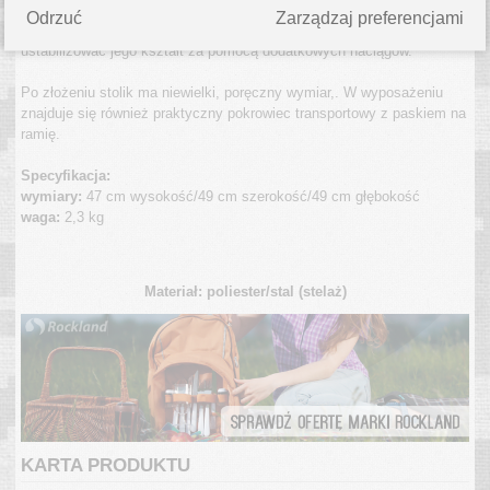
z mocnej, odpornej tkaniny w praktycznym kolorze deep green. Można
Odrzuć
Zarządzaj preferencjami
go błyskawicznie rozłożyć, bez potrzeby jakiegokolwiek montażu i
ustabilizować jego kształt za pomocą dodatkowych naciągów.
Po złożeniu stolik ma niewielki, poręczny wymiar,. W wyposażeniu
znajduje się również praktyczny pokrowiec transportowy z paskiem na
ramię.
Specyfikacja:
wymiary:
47 cm wysokość/49 cm szerokość/49 cm głębokość
waga:
2,3 kg
Materiał: poliester/stal (stelaż)
KARTA PRODUKTU