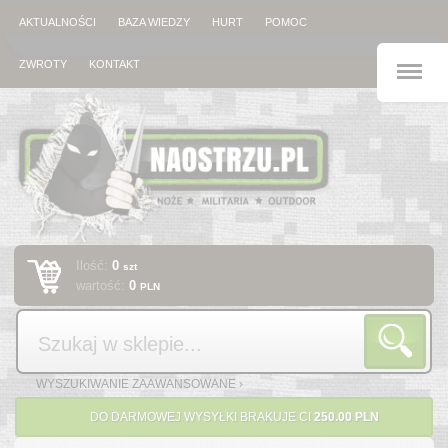
AKTUALNOŚCI
BAZA WIEDZY
HURT
POMOC
M
ZWROTY
KONTAKT
Ilość:
0
szt
wartość:
0
PLN
Szukaj
WYSZUKIWANIE ZAAWANSOWANE ›
DO DARMOWEJ WYSYŁKI BRAKUJE CI
250.00 PLN