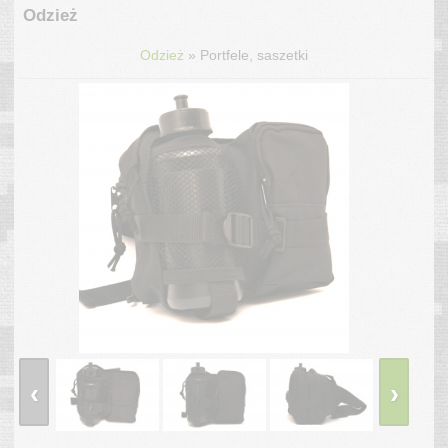
Odzież
»
Odzież
Portfele, saszetki
‹
›