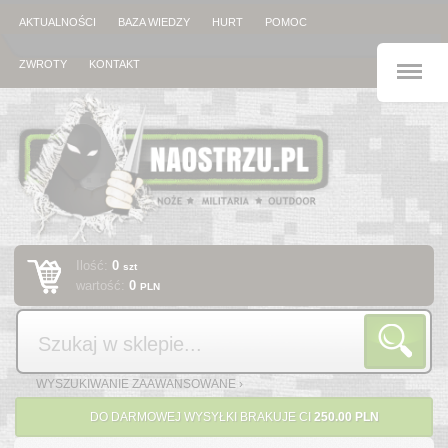
AKTUALNOŚCI
BAZA WIEDZY
HURT
POMOC
M
ZWROTY
KONTAKT
Ilość:
0
szt
wartość:
0
PLN
Szukaj
WYSZUKIWANIE ZAAWANSOWANE ›
DO DARMOWEJ WYSYŁKI BRAKUJE CI
250.00 PLN