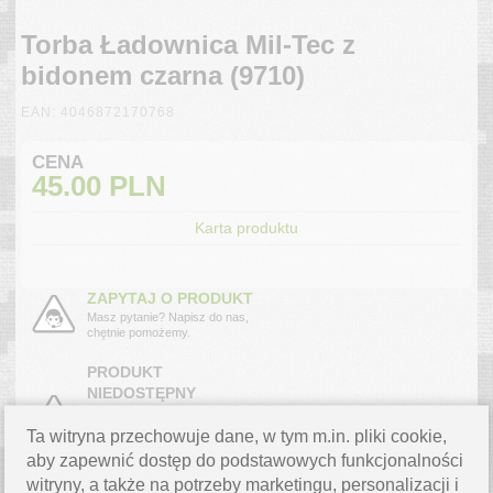
Torba Ładownica Mil-Tec z
bidonem czarna (9710)
EAN: 4046872170768
CENA
45.00
PLN
Karta produktu
ZAPYTAJ O PRODUKT
Masz pytanie? Napisz do nas,
chętnie pomożemy.
PRODUKT
NIEDOSTĘPNY
Produkt chwilowo niedostępny
powiadom mnie o dostawie.
Ta witryna przechowuje dane, w tym m.in. pliki cookie,
›
aby zapewnić dostęp do podstawowych funkcjonalności
witryny, a także na potrzeby marketingu, personalizacji i