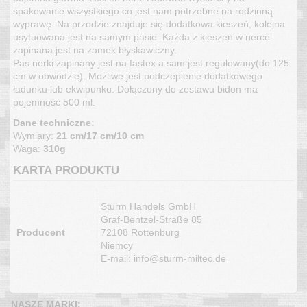
spakowanie wszystkiego co jest nam potrzebne na rodzinną
wyprawę. Na przodzie znajduje się dodatkowa kieszeń, kolejna
usytuowana jest na samym pasie. Każda z kieszeń w nerce
zapinana jest na zamek błyskawiczny.
Pas nerki zapinany jest na fastex a sam jest regulowany(do 125
cm w obwodzie). Możliwe jest podczepienie dodatkowego
ładunku lub ekwipunku. Dołączony do zestawu bidon ma
pojemność 500 ml.
Dane techniczne:
Wymiary:
21 cm/17 cm/10 cm
Waga:
310g
KARTA PRODUKTU
Sturm Handels GmbH
Graf-Bentzel-Straße 85
Producent
72108 Rottenburg
Niemcy
E-mail: info@sturm-miltec.de
NASZE MARKI: