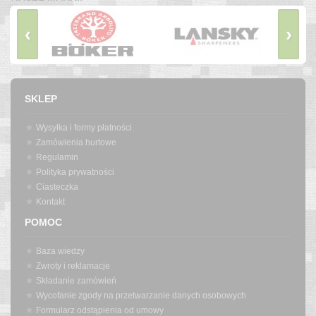
‹
›
SKLEP
Wysyłka i formy płatności
Zamówienia hurtowe
Regulamin
Polityka prywatności
Ciasteczka
Kontakt
POMOC
Baza wiedzy
Zwroty i reklamacje
Składanie zamówień
Wycofanie zgody na przetwarzanie danych osobowych
Formularz odstąpienia od umowy