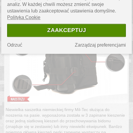
analiz. W każdej chwili możesz zmienić swoje
OPIS PRODUKTU
ustawienia lub zaakceptować ustawienia domyślne.
Polityka Cookie
ZAAKCEPTUJ
Odrzuć
Zarządzaj preferencjami
Niewielka saszetka niemieckiej firmy Mil-Tec służąca do
noszenia na pasie. wyposażona została w 3 zapinane kieszenie
oraz jedną siatkową kieszeń do przechowywania bidonu
(znajduje się w zestawie) lub inny niewielki ekwipunek. Bardzo
pojemna główna kieszeń nerki zapewne wystarczy na