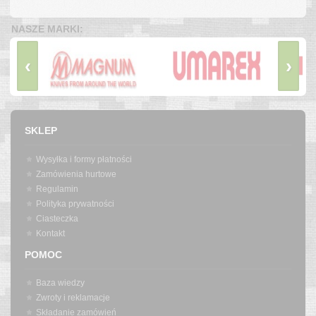
NASZE MARKI:
‹
›
SKLEP
Wysyłka i formy płatności
Zamówienia hurtowe
Regulamin
Polityka prywatności
Ciasteczka
Kontakt
POMOC
Baza wiedzy
Zwroty i reklamacje
Składanie zamówień