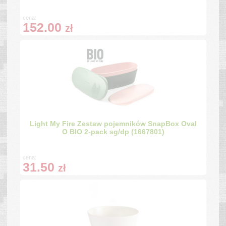
cena:
152.00
zł
Light My Fire Zestaw pojemników SnapBox Oval
O BIO 2-pack sg/dp (1667801)
cena:
31.50
zł