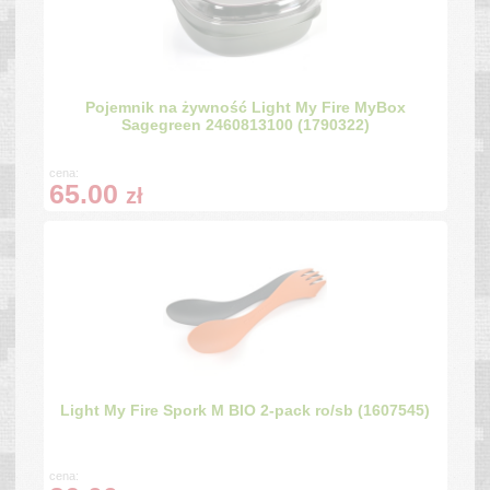
Pojemnik na żywność Light My Fire MyBox
Sagegreen 2460813100 (1790322)
cena:
65.00
zł
Light My Fire Spork M BIO 2-pack ro/sb (1607545)
cena: