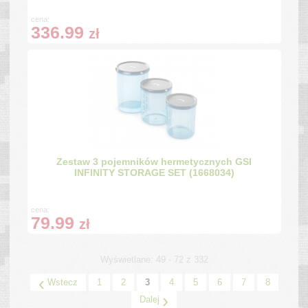
cena:
336.99
zł
Zestaw 3 pojemników hermetycznych GSI
INFINITY STORAGE SET (1668034)
cena:
79.99
zł
Wyświetlane: 49 - 72 z 332
‹
Wstecz
1
2
3
4
5
6
7
8
›
Dalej