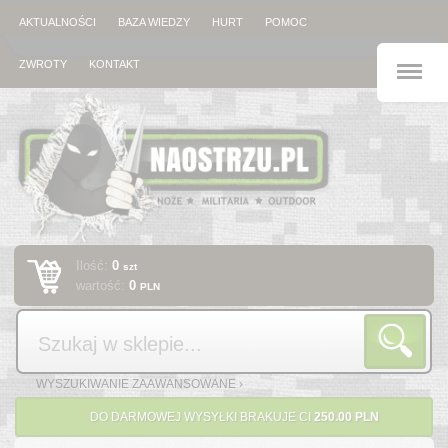
AKTUALNOŚCI
BAZA WIEDZY
HURT
POMOC
M
ZWROTY
KONTAKT
Ilość:
0
szt
wartość:
0
PLN
Szukaj
WYSZUKIWANIE ZAAWANSOWANE ›
DO DARMOWEJ WYSYŁKI BRAKUJE CI
250.00 PLN