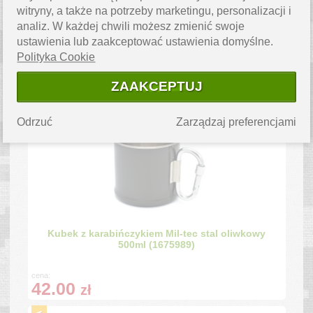
witryny, a także na potrzeby marketingu, personalizacji i
Zestaw naczyń GSI PINNACLE BACKPACKER
analiz. W każdej chwili możesz zmienić swoje
(1605075)
ustawienia lub zaakceptować ustawienia domyślne.
Polityka Cookie
cena:
ZAAKCEPTUJ
559.99
zł
Odrzuć
Zarządzaj preferencjami
Kubek z karabińczykiem Mil-tec stal oliwkowy
500ml (1675989)
cena:
42.00
zł