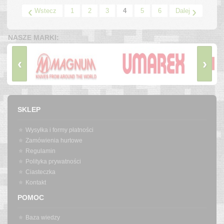
‹
›
Wstecz
1
2
3
4
5
6
Dalej
NASZE MARKI:
‹
›
SKLEP
Wysyłka i formy płatności
Zamówienia hurtowe
Regulamin
Polityka prywatności
Ciasteczka
Kontakt
POMOC
Baza wiedzy