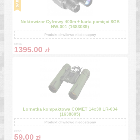
Noktowizor Cyfrowy 400m + karta pamięci 8GB
NW-001 (1683089)
Produkt chwilowo niedostępny
cena:
1395.00
zł
Lornetka kompaktowa COMET 14x30 LR-034
(1638805)
Produkt chwilowo niedostępny
cena:
59.00
zł