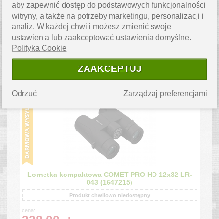
aby zapewnić dostęp do podstawowych funkcjonalności
witryny, a także na potrzeby marketingu, personalizacji i
analiz. W każdej chwili możesz zmienić swoje
ustawienia lub zaakceptować ustawienia domyślne.
Lornetka Delta Optical Voyager II 20x50 (1649517)
Polityka Cookie
Produkt chwilowo niedostępny
ZAAKCEPTUJ
cena:
249.00
zł
Odrzuć
Zarządzaj preferencjami
Lornetka kompaktowa COMET PRO HD 12x32 LR-
043 (1647215)
Produkt chwilowo niedostępny
cena: