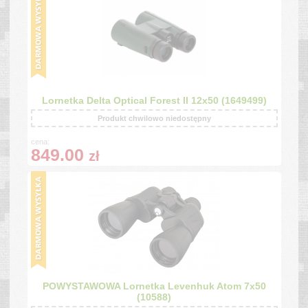
Lornetka Delta Optical Forest II 12x50 (1649499)
Produkt chwilowo niedostępny
cena:
849.00
zł
POWYSTAWOWA Lornetka Levenhuk Atom 7x50
(10588)