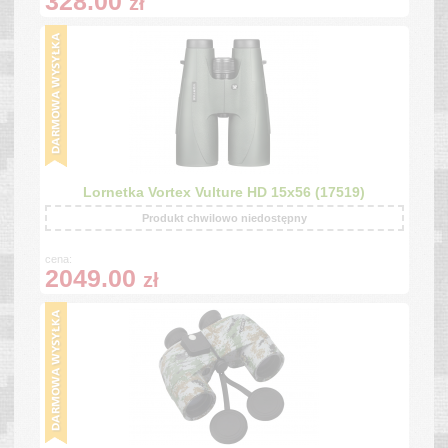
328.00
zł
Lornetka Vortex Vulture HD 15x56 (17519)
Produkt chwilowo niedostępny
cena:
2049.00
zł