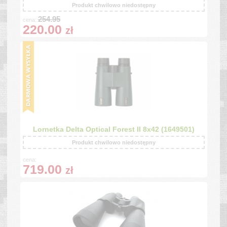
Produkt chwilowo niedostępny
254.95
cena:
220.00
zł
Lornetka Delta Optical Forest II 8x42 (1649501)
Produkt chwilowo niedostępny
cena:
719.00
zł