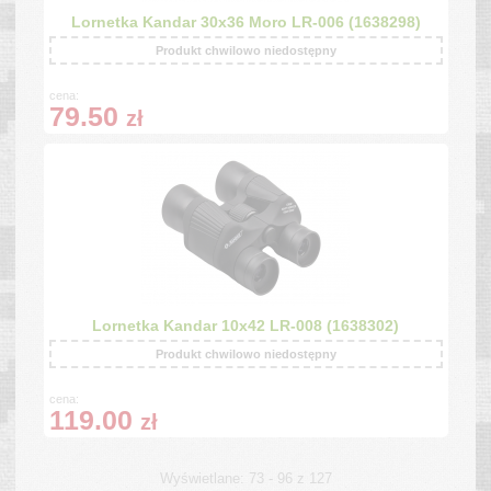
Lornetka Kandar 30x36 Moro LR-006 (1638298)
Produkt chwilowo niedostępny
cena:
79.50
zł
Lornetka Kandar 10x42 LR-008 (1638302)
Produkt chwilowo niedostępny
cena:
119.00
zł
Wyświetlane: 73 - 96 z 127