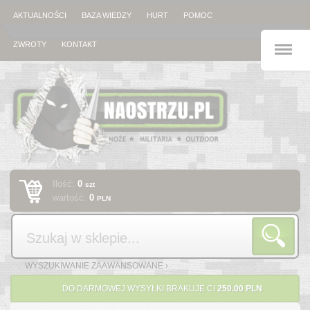
AKTUALNOŚCI
BAZA WIEDZY
HURT
POMOC
M
ZWROTY
KONTAKT
Ilość:
0
szt
wartość:
0
PLN
Szukaj
WYSZUKIWANIE ZAAWANSOWANE ›
DO DARMOWEJ WYSYŁKI BRAKUJE CI
250.00 PLN