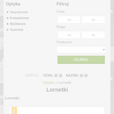
Optyka
Filtruj
Cena:
Turystyczne
Kompaktowe
Myśliwskie
Waga:
Teatralne
Producent:
FILTRUJ
SORTUJ:
CENA:
NAZWA:
»
Optyka
Lornetki
Lornetki
Lornetki