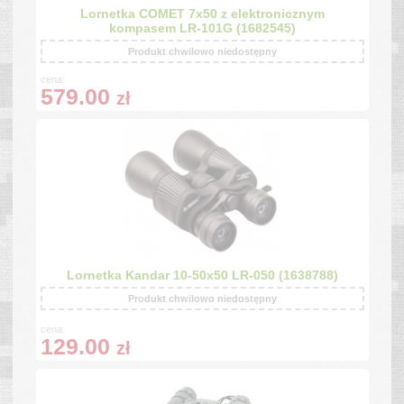
Lornetka COMET 7x50 z elektronicznym
kompasem LR-101G (1682545)
Produkt chwilowo niedostępny
cena:
579.00
zł
Lornetka Kandar 10-50x50 LR-050 (1638788)
Produkt chwilowo niedostępny
cena:
129.00
zł