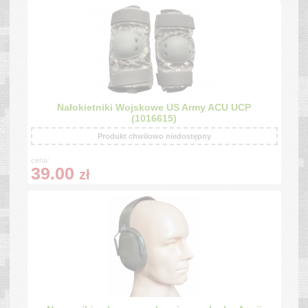
Nałokietniki Wojskowe US Army ACU UCP
(1016615)
Produkt chwilowo niedostępny
cena:
39.00
zł