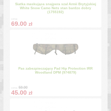
Siatka maskująca snajpera szal Armii Brytyjskiej
White Snow Camo Nets stan bardzo dobry
(1755192)
cena:
69.00
zł
Pas zabezpieczający Pad Hip Protection IRR
Woodland DPM (974879)
59.00
cena:
45.00
zł