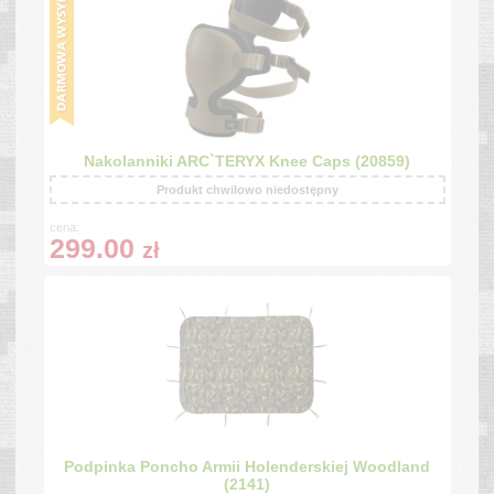
Nakolanniki ARC`TERYX Knee Caps (20859)
Produkt chwilowo niedostępny
cena:
299.00
zł
Podpinka Poncho Armii Holenderskiej Woodland
(2141)