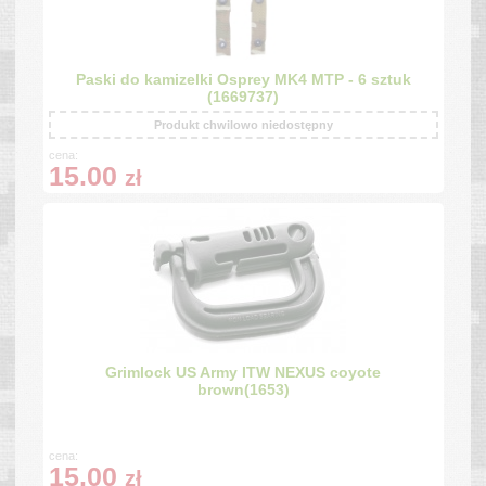
Paski do kamizelki Osprey MK4 MTP - 6 sztuk
(1669737)
Produkt chwilowo niedostępny
cena:
15.00
zł
Grimlock US Army ITW NEXUS coyote
brown(1653)
cena:
15.00
zł