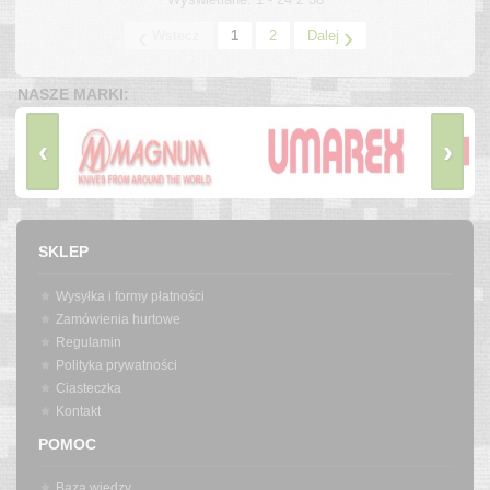
‹
›
Wstecz
1
2
Dalej
NASZE MARKI:
‹
›
SKLEP
Wysyłka i formy płatności
Zamówienia hurtowe
Regulamin
Polityka prywatności
Ciasteczka
Kontakt
POMOC
Baza wiedzy