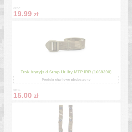
cena:
19.99
zł
Trok brytyjski Strap Utility MTP IRR (1669390)
Produkt chwilowo niedostępny
cena:
15.00
zł