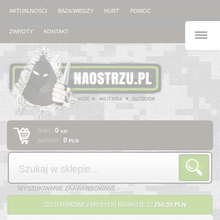
AKTUALNOŚCI
BAZA WIEDZY
HURT
POMOC
M
ZWROTY
KONTAKT
Ilość:
0
szt
wartość:
0
PLN
Szukaj
WYSZUKIWANIE ZAAWANSOWANE ›
DO DARMOWEJ WYSYŁKI BRAKUJE CI
250.00 PLN