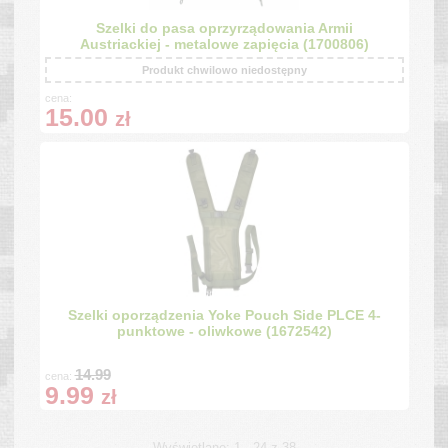
Szelki do pasa oprzyrządowania Armii
Austriackiej - metalowe zapięcia (1700806)
Produkt chwilowo niedostępny
cena:
15.00
zł
Szelki oporządzenia Yoke Pouch Side PLCE 4-
punktowe - oliwkowe (1672542)
14.99
cena:
9.99
zł
Wyświetlane: 1 - 24 z 38