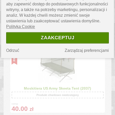
aby zapewnić dostęp do podstawowych funkcjonalności
witryny, a także na potrzeby marketingu, personalizacji i
analiz. W każdej chwili możesz zmienić swoje
Pas taktyczny MOLLE MTP Cummerbund Osprey
ustawienia lub zaakceptować ustawienia domyślne.
MkIV (1693)
Polityka Cookie
45.00
cena:
30.00
ZAAKCEPTUJ
zł
Odrzuć
Zarządzaj preferencjami
Moskitiera US Army Skeeta Tent (2037)
Produkt chwilowo niedostępny
cena:
40.00
zł