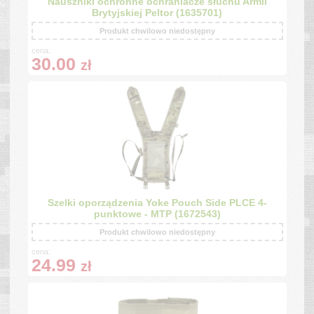
Nauszniki ochronne ochraniacze słuchu Armii
Brytyjskiej Peltor (1635701)
Produkt chwilowo niedostępny
cena:
30.00
zł
Szelki oporządzenia Yoke Pouch Side PLCE 4-
punktowe - MTP (1672543)
Produkt chwilowo niedostępny
cena:
24.99
zł