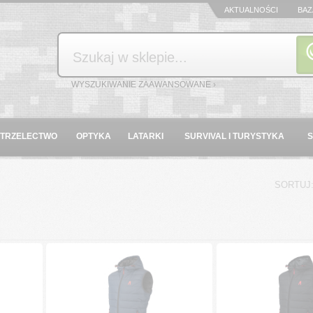
AKTUALNOŚCI
BAZ
Szukaj
WYSZUKIWANIE ZAAWANSOWANE ›
STRZELECTWO
OPTYKA
LATARKI
SURVIVAL I TURYSTYKA
SORTUJ