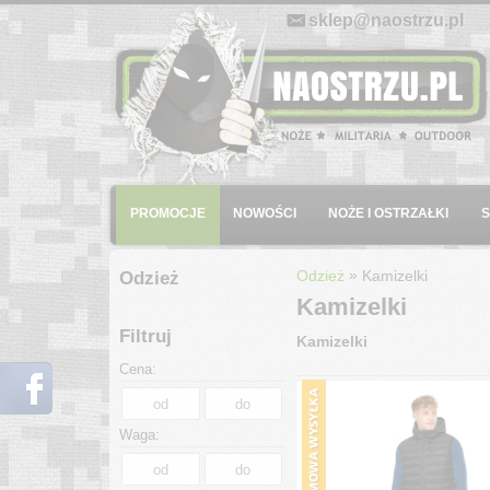
E-mail:
sklep@naostrzu.pl
Menu
PROMOCJE
NOWOŚCI
NOŻE I OSTRZAŁKI
»
Odzież
Kamizelki
Odzież
Kamizelki
Filtruj
Kamizelki
Cena:
Waga: