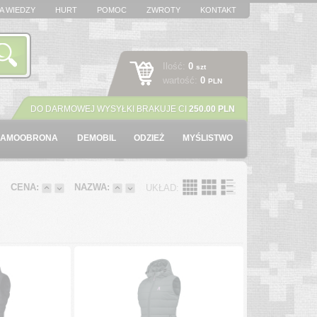
A WIEDZY
HURT
POMOC
ZWROTY
KONTAKT
Ilość:
0
szt
wartość:
0
PLN
DO DARMOWEJ WYSYŁKI BRAKUJE CI
250.00 PLN
SAMOOBRONA
DEMOBIL
ODZIEŻ
MYŚLISTWO
:
CENA:
NAZWA:
UKŁAD: