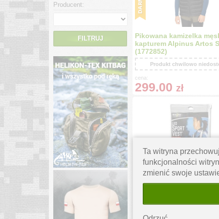
Producent:
Pikowana kamizelka męs
FILTRUJ
kapturem Alpinus Artos 
(1772852)
Produkt chwilowo niedos
cena:
299.00
zł
Ta witryna przechowuj
funkcjonalności witryn
zmienić swoje ustawi
Nite Ize - Kamizelka LED 
Vest - Ver.2 - NRV2-08-10
Produkt chwilowo niedos
cena:
Odrzuć