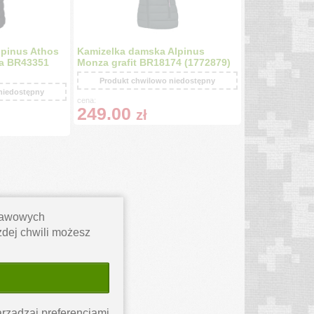
lpinus Athos
Kamizelka damska Alpinus
a BR43351
Monza grafit BR18174 (1772879)
Produkt chwilowo niedostępny
niedostępny
cena:
249.00
zł
stawowych
ażdej chwili możesz
rządzaj preferencjami