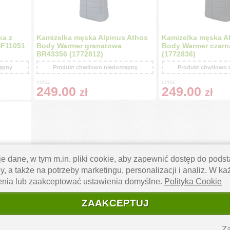
ka z
Kamizelka męska Alpinus Athos
Kamizelka męska A
SF11051
Body Warmer granatowa
Body Warmer czarn
BR43356 (1772812)
(1772836)
tępny
Produkt chwilowo niedostępny
Produkt chwilowo 
cena:
cena:
249.00
249.00
zł
zł
e dane, w tym m.in. pliki cookie, aby zapewnić dostęp do pod
y, a także na potrzeby marketingu, personalizacji i analiz. W k
enia lub zaakceptować ustawienia domyślne.
Polityka Cookie
Sport
 (23197)
ZAAKCEPTUJ
tępny
Za