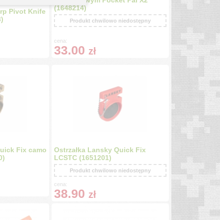
survivalowym Pocket Pal X2
(1648214)
rp Pivot Knife
)
Produkt chwilowo niedostępny
cena:
33.00
zł
uick Fix camo
Ostrzałka Lansky Quick Fix
0)
LCSTC (1651201)
Produkt chwilowo niedostępny
cena:
38.90
zł