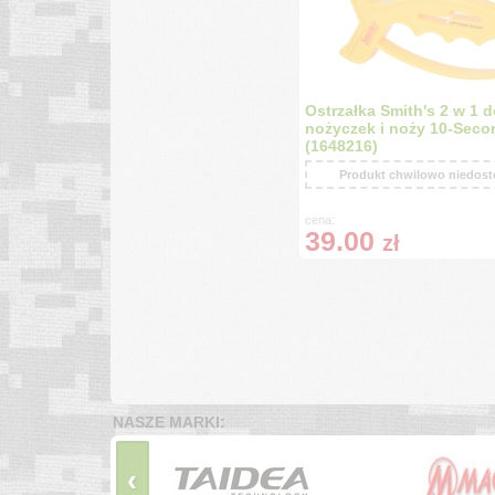
Ostrzałka Smith's 2 w 1 d
nożyczek i noży 10-Seco
(1648216)
Produkt chwilowo niedos
cena:
39.00
zł
NASZE MARKI:
‹