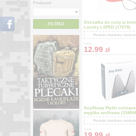
Producent:
Ostrzałka do noży w bre
FILTRUJ
Lansky LSPED (17679)
Produkt chwilowo niedos
cena:
12.99
zł
AnySharp Płytki ostrzące
węglika wolframu (15884
Produkt chwilowo niedos
cena:
19.99
zł