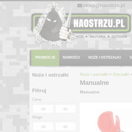
E-mail:
sklep@naostrzu.pl
Menu
PROMOCJE
NOWOŚCI
NOŻE I OSTRZAŁKI
»
Noże i ostrzałki
Ostrzałki
Noże i ostrzałki
Manualne
Filtruj
Manualne
Cena:
Waga: