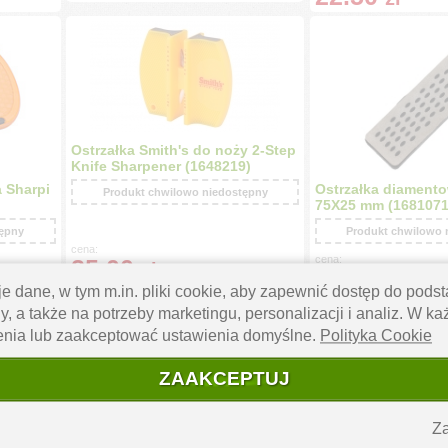
Ostrzałka Smith's do noży 2-Step
Knife Sharpener (1648219)
 Sharpi
Ostrzałka diament
Produkt chwilowo niedostępny
75X25 mm (1681071
tępny
Produkt chwilowo 
cena:
cena:
25.00
zł
25.00
zł
e dane, w tym m.in. pliki cookie, aby zapewnić dostęp do pod
y, a także na potrzeby marketingu, personalizacji i analiz. W k
enia lub zaakceptować ustawienia domyślne.
Polityka Cookie
ZAAKCEPTUJ
Za