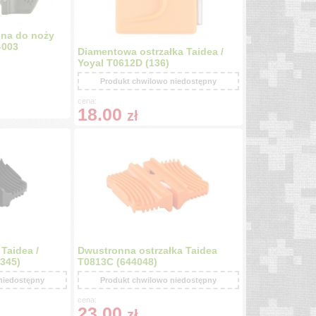
nna do noży
-003
Diamentowa ostrzałka Taidea /
Yoyal T0612D (136)
Produkt chwilowo niedostępny
cena:
18.00
zł
Taidea /
Dwustronna ostrzałka Taidea
345)
T0813C (644048)
niedostępny
Produkt chwilowo niedostępny
cena:
23.00
zł