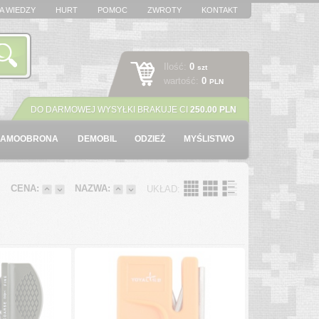
A WIEDZY
HURT
POMOC
ZWROTY
KONTAKT
Ilość:
0
szt
wartość:
0
PLN
DO DARMOWEJ WYSYŁKI BRAKUJE CI
250.00 PLN
SAMOOBRONA
DEMOBIL
ODZIEŻ
MYŚLISTWO
:
CENA:
NAZWA:
UKŁAD: