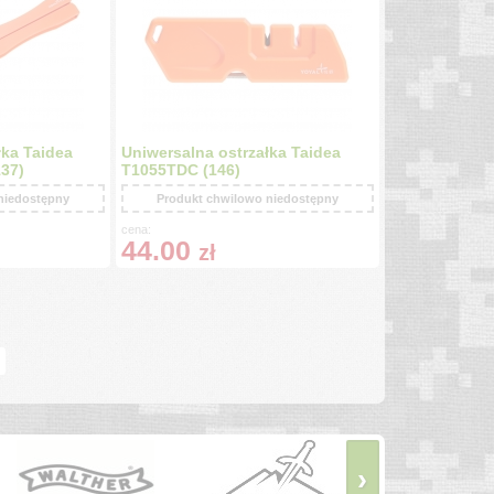
ka Taidea
Uniwersalna ostrzałka Taidea
137)
T1055TDC (146)
niedostępny
Produkt chwilowo niedostępny
cena:
44.00
zł
›