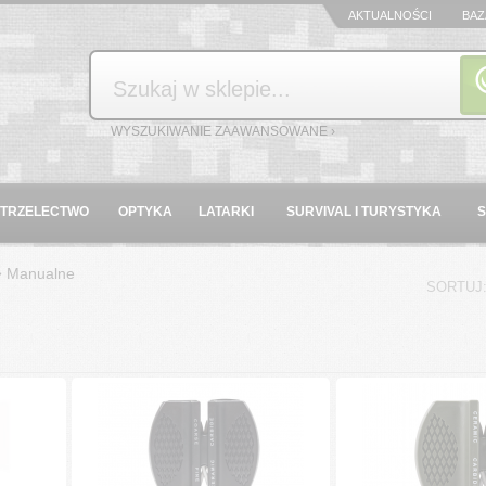
AKTUALNOŚCI
BAZ
Szukaj
WYSZUKIWANIE ZAAWANSOWANE ›
STRZELECTWO
OPTYKA
LATARKI
SURVIVAL I TURYSTYKA
»
Manualne
SORTUJ