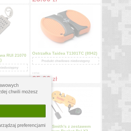
Ostrzałka Taidea T1301TC (8942)
owa RUI 21070
)
Produkt chwilowo niedostępny
niedostępny
cena:
25.00
zł
stawowych
ażdej chwili możesz
rządzaj preferencjami
Ostrzałka Smith's z zestawem