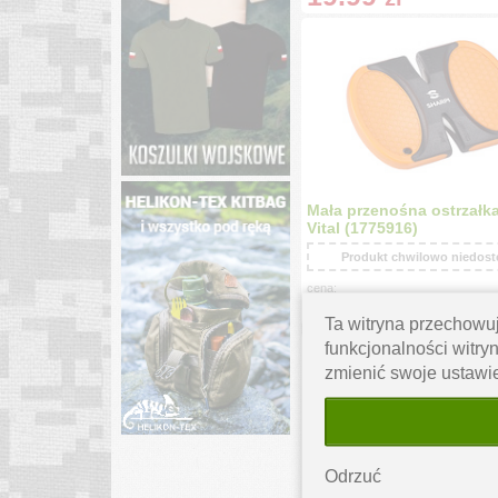
Mała przenośna ostrzałka
Vital (1775916)
Produkt chwilowo niedos
cena:
24.90
zł
Ta witryna przechowuj
funkcjonalności witryn
zmienić swoje ustawi
Odrzuć