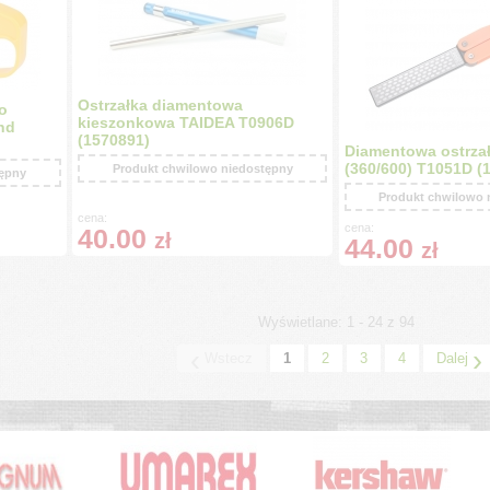
Ostrzałka diamentowa
o
kieszonkowa TAIDEA T0906D
nd
(1570891)
Diamentowa ostrzał
(360/600) T1051D (
Produkt chwilowo niedostępny
tępny
Produkt chwilowo 
cena:
cena:
40.00
zł
44.00
zł
Wyświetlane: 1 - 24 z 94
‹
›
Wstecz
1
2
3
4
Dalej