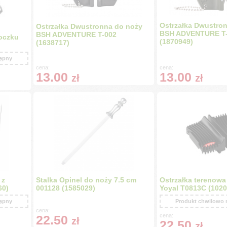
Ostrzałka Dwustro
Ostrzałka Dwustronna do noży
BSH ADVENTURE T
BSH ADVENTURE T-002
loczku
(1870949)
(1638717)
tępny
cena:
cena:
13.00
13.00
zł
zł
 z
Stalka Opinel do noży 7.5 cm
Ostrzałka terenowa 
60)
001128 (1585029)
Yoyal T0813C (1020
tępny
Produkt chwilowo 
cena:
cena:
22.50
zł
22.50
zł