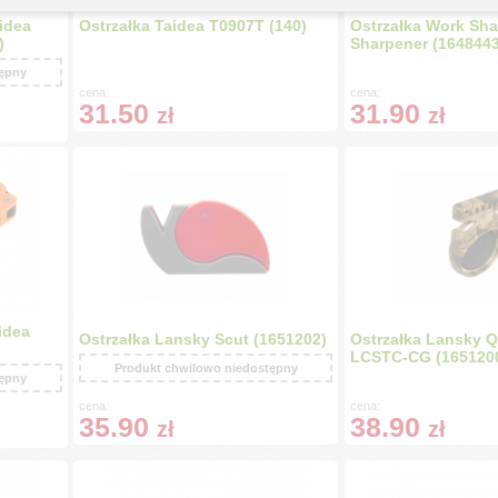
idea
Ostrzałka Taidea T0907T (140)
Ostrzałka Work Sha
)
Sharpener (1648443
tępny
cena:
cena:
31.50
31.90
zł
zł
idea
Ostrzałka Lansky Scut (1651202)
Ostrzałka Lansky Q
LCSTC-CG (165120
Produkt chwilowo niedostępny
tępny
cena:
cena:
35.90
38.90
zł
zł