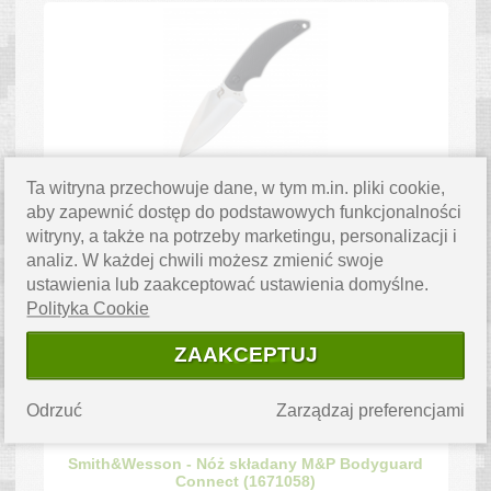
Ta witryna przechowuje dane, w tym m.in. pliki cookie,
Schrade - Nóż survivalowy Adder - AUS-10 -
Czarny - 1182521 (1790092)
aby zapewnić dostęp do podstawowych funkcjonalności
witryny, a także na potrzeby marketingu, personalizacji i
Produkt chwilowo niedostępny
analiz. W każdej chwili możesz zmienić swoje
cena:
79.00
ustawienia lub zaakceptować ustawienia domyślne.
zł
Polityka Cookie
ZAAKCEPTUJ
Odrzuć
Zarządzaj preferencjami
Smith&Wesson - Nóż składany M&P Bodyguard
Connect (1671058)