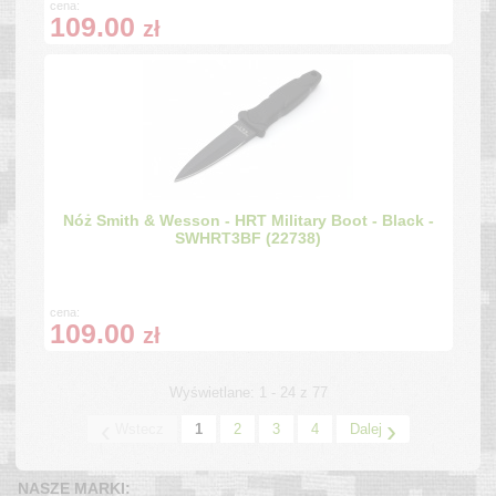
cena:
109.00
zł
Nóż Smith & Wesson - HRT Military Boot - Black -
SWHRT3BF (22738)
cena:
109.00
zł
Wyświetlane: 1 - 24 z 77
‹
›
Wstecz
1
2
3
4
Dalej
NASZE MARKI: