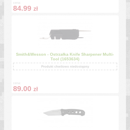
cena:
84.99
zł
Smith&Wesson - Ostrzałka Knife Sharpener Multi-
Tool (1653634)
Produkt chwilowo niedostępny
cena:
89.00
zł