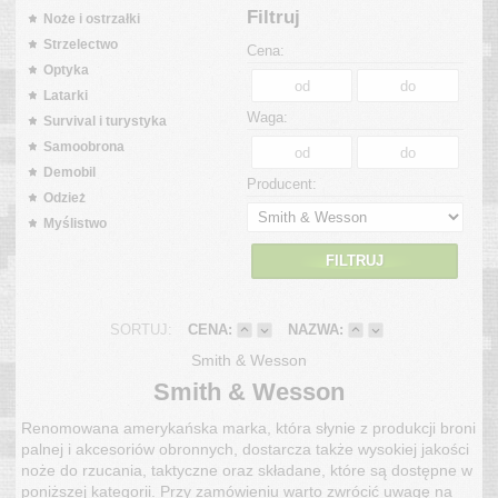
Filtruj
Noże i ostrzałki
Strzelectwo
Cena:
Optyka
Latarki
Waga:
Survival i turystyka
Samoobrona
Demobil
Producent:
Odzież
Myślistwo
FILTRUJ
SORTUJ:
CENA:
NAZWA:
Smith & Wesson
Smith & Wesson
Renomowana amerykańska marka, która słynie z produkcji broni
palnej i akcesoriów obronnych, dostarcza także wysokiej jakości
noże do rzucania, taktyczne oraz składane, które są dostępne w
poniższej kategorii. Przy zamówieniu warto zwrócić uwagę na