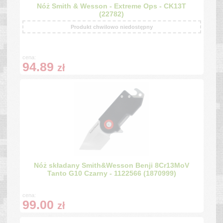
Nóż Smith & Wesson - Extreme Ops - CK13T
(22782)
Produkt chwilowo niedostępny
cena:
94.89
zł
Nóż składany Smith&Wesson Benji 8Cr13MoV
Tanto G10 Czarny - 1122566 (1870999)
cena:
99.00
zł