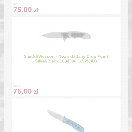
cena:
75.00
zł
Smith&Wesson - Nóż składany Drop Point
Silver/Black 1084306 (1565041)
cena:
75.00
zł