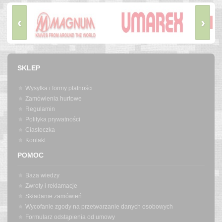
‹
›
SKLEP
Wysyłka i formy płatności
Zamówienia hurtowe
Regulamin
Polityka prywatności
Ciasteczka
Kontakt
POMOC
Baza wiedzy
Zwroty i reklamacje
Składanie zamówień
Wycofanie zgody na przetwarzanie danych osobowych
Formularz odstąpienia od umowy