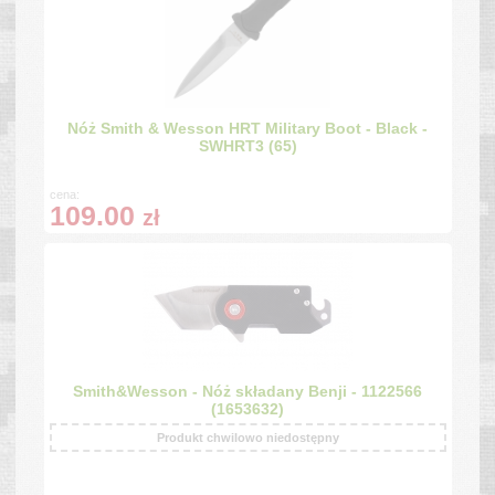
Nóż Smith & Wesson HRT Military Boot - Black -
SWHRT3 (65)
cena:
109.00
zł
Smith&Wesson - Nóż składany Benji - 1122566
(1653632)
Produkt chwilowo niedostępny