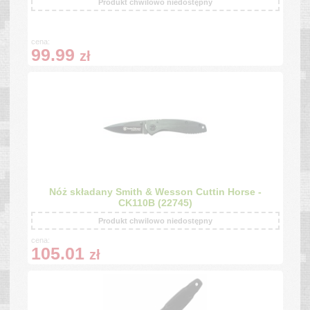
Produkt chwilowo niedostępny
cena:
99.99
zł
Nóż składany Smith & Wesson Cuttin Horse -
CK110B (22745)
Produkt chwilowo niedostępny
cena:
105.01
zł