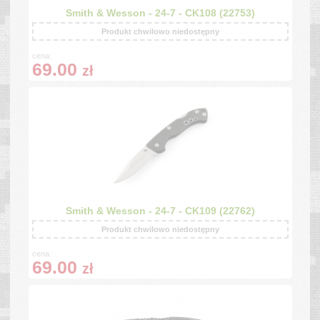
Smith & Wesson - 24-7 - CK108 (22753)
Produkt chwilowo niedostępny
cena:
69.00
zł
Smith & Wesson - 24-7 - CK109 (22762)
Produkt chwilowo niedostępny
cena:
69.00
zł