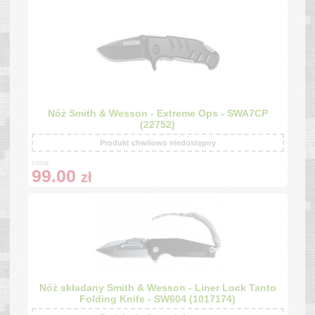
Nóż Smith & Wesson - Extreme Ops - SWA7CP
(22752)
Produkt chwilowo niedostępny
cena:
99.00
zł
Nóż składany Smith & Wesson - Liner Lock Tanto
Folding Knife - SW604 (1017174)