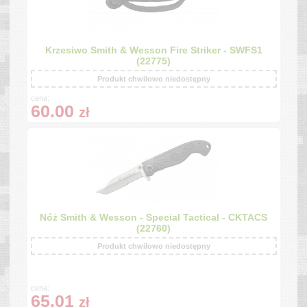
Krzesiwo Smith & Wesson Fire Striker - SWFS1
(22775)
Produkt chwilowo niedostępny
cena:
60.00
zł
Nóż Smith & Wesson - Special Tactical - CKTACS
(22760)
Produkt chwilowo niedostępny
cena:
65.01
zł