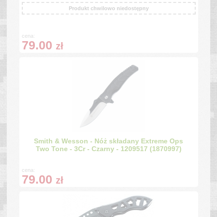
Produkt chwilowo niedostępny
cena:
79.00
zł
Smith & Wesson - Nóż składany Extreme Ops
Two Tone - 3Cr - Czarny - 1209517 (1870997)
cena:
79.00
zł