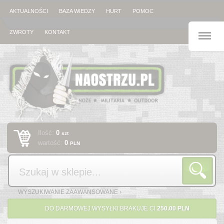
AKTUALNOŚCI
BAZA WIEDZY
HURT
POMOC
M
ZWROTY
KONTAKT
Ilość:
0
szt
wartość:
0
PLN
Szukaj
WYSZUKIWANIE ZAAWANSOWANE ›
DO DARMOWEJ WYSYŁKI BRAKUJE CI
250.00 PLN