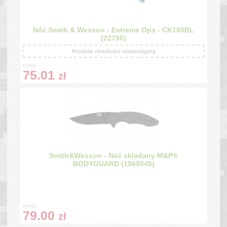
Nóż Smith & Wesson - Extreme Ops - CK105BL
(22756)
Produkt chwilowo niedostępny
cena:
75.01
zł
Smith&Wesson - Nóż składany M&P®
BODYGUARD (1565045)
cena:
79.00
zł