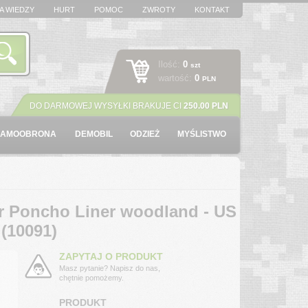
A WIEDZY
HURT
POMOC
ZWROTY
KONTAKT
Ilość:
0
szt
wartość:
0
PLN
DO DARMOWEJ WYSYŁKI BRAKUJE CI
250.00 PLN
SAMOOBRONA
DEMOBIL
ODZIEŻ
MYŚLISTWO
 Poncho Liner woodland - US
(10091)
ZAPYTAJ O PRODUKT
Masz pytanie? Napisz do nas,
chętnie pomożemy.
PRODUKT