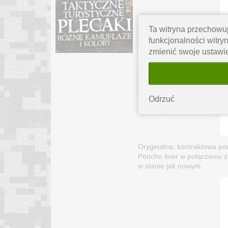
Ta witryna przechowuj
funkcjonalności witryn
zmienić swoje ustawi
Odrzuć
Oryginalna, kontraktowa p
Poncho liner w połączeniu 
w stanie jak nowym.