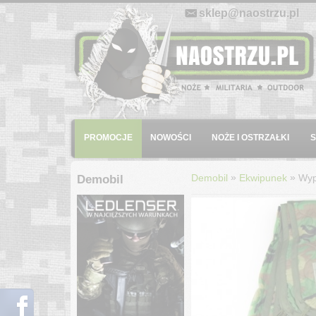
E-mail:
sklep@naostrzu.pl
Menu
PROMOCJE
NOWOŚCI
NOŻE I OSTRZAŁKI
»
»
Demobil
Ekwipunek
Wyp
Demobil