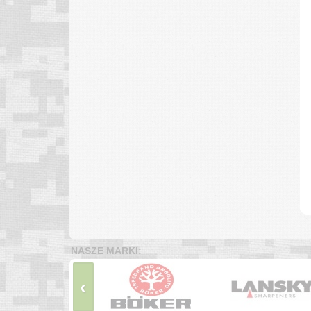
NASZE MARKI:
‹