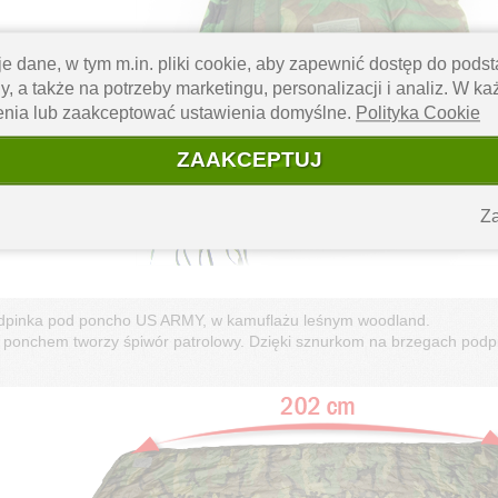
e dane, w tym m.in. pliki cookie, aby zapewnić dostęp do pod
y, a także na potrzeby marketingu, personalizacji i analiz. W k
enia lub zaakceptować ustawienia domyślne.
Polityka Cookie
ZAAKCEPTUJ
Za
odpinka pod poncho US ARMY, w kamuflażu leśnym woodland.
z ponchem tworzy śpiwór patrolowy. Dzięki sznurkom na brzegach pod