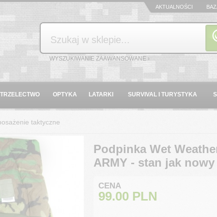
AKTUALNOŚCI
BAZ
Szukaj
WYSZUKIWANIE ZAAWANSOWANE ›
STRZELECTWO
OPTYKA
LATARKI
SURVIVAL I TURYSTYKA
osażenie taktyczne
Podpinka Wet Weather
ARMY - stan jak nowy 
CENA
99.00
PLN