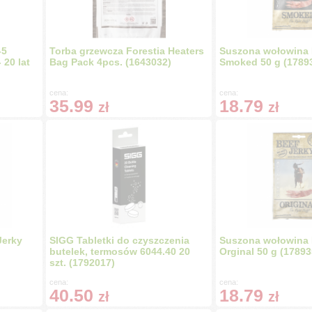
-5
Torba grzewcza Forestia Heaters
Suszona wołowina 
20 lat
Bag Pack 4pcs. (1643032)
Smoked 50 g (1789
cena:
cena:
35.99
18.79
zł
zł
Jerky
SIGG Tabletki do czyszczenia
Suszona wołowina 
butelek, termosów 6044.40 20
Orginal 50 g (17893
szt. (1792017)
cena:
cena:
40.50
18.79
zł
zł