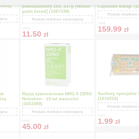
we (12
TREK'N Pumpernickel - Chleb
Kapsułki GU - Probi
cuits]
pełnoziarnisty 250, 337g [Whole-
Capsules 60kap. (1
grain bread] (1667338)
Produkt chwilowo 
tępny
Produkt chwilowo niedostępny
cena:
159.99
cena:
zł
11.50
zł
Suchary specjalne 
ok
Racja żywnościowa NRG-5 ZERO
(1016516)
Key
Notration - 15 lat ważności
(1653389)
Produkt chwilowo 
tępny
Produkt chwilowo niedostępny
cena:
1.99
zł
cena:
45.00
zł