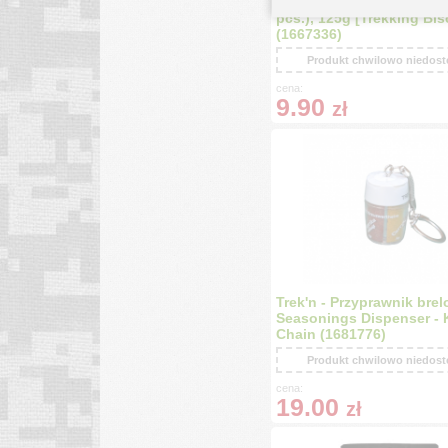
Trek'n Ciastka Trekkingo
pcs.), 125g [Trekking Bis
(1667336)
Produkt chwilowo niedos
cena:
9.90
zł
Trek'n - Przyprawnik brel
Seasonings Dispenser - 
Chain (1681776)
Produkt chwilowo niedos
cena:
19.00
zł