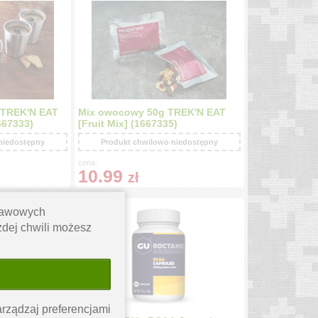
 TREK'N EAT
Mix owocowy 50g TREK'N EAT
667333)
[Fruit Mix] (1667335)
niedostępny
Produkt chwilowo niedostępny
cena:
10.99
zł
stawowych
ażdej chwili możesz
rządzaj preferencjami