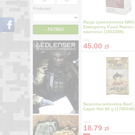
Producent:
Racja żywnościowa NRG
Emergency Food Ration - 
FILTRUJ
ważności (1653388)
cena:
45.00
zł
Suszona wołowina Beef 
Cajun Hot 50 g (1789348)
cena:
18.79
zł