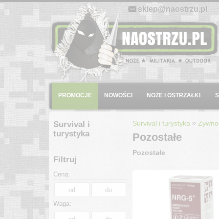
E-mail:
sklep@naostrzu.pl
Menu
PROMOCJE
NOWOŚCI
NOŻE I OSTRZAŁKI
»
Survival i turystyka
Żywnoś
Survival i
turystyka
Pozostałe
Pozostałe
Filtruj
Cena:
Waga: