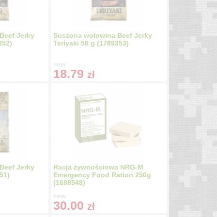
Beef Jerky
Suszona wołowina Beef Jerky
352)
Teriyaki 50 g (1789353)
cena:
18.79
zł
Beef Jerky
Racja żywnościowa NRG-M
51)
Emergency Food Ration 250g
(1688548)
cena:
30.00
zł