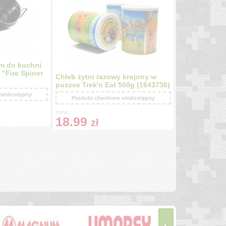
em do kuchni
"Fire Spiner
Chleb żytni razowy krojony w
puszce Trek'n Eat 500g (1643736)
niedostępny
Produkt chwilowo niedostępny
cena:
18.99
zł