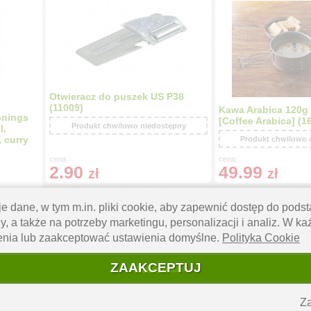
Otwieracz do puszek US P38
(11009)
Kawa Arabica 120g
onings
[Coffee Arabica] (1
Produkt chwilowo niedostępny
l,
 curry
Produkt chwilowo 
cena:
cena:
2.90
49.99
zł
zł
e dane, w tym m.in. pliki cookie, aby zapewnić dostęp do pod
y, a także na potrzeby marketingu, personalizacji i analiz. W k
enia lub zaakceptować ustawienia domyślne.
Polityka Cookie
ZAAKCEPTUJ
Za