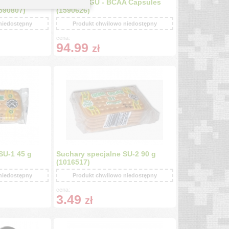
otic Plus
Kapsułki GU - BCAA Capsules
590807)
(1590626)
niedostępny
Produkt chwilowo niedostępny
cena:
94.99
zł
SU-1 45 g
Suchary specjalne SU-2 90 g
(1016517)
niedostępny
Produkt chwilowo niedostępny
cena:
3.49
zł