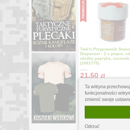
Trek'n Przyprawnik Seas
Dispenser - 2 x pieprz, só
słodka papryka, czosnek,
(1681775)
cena:
21.50
zł
Ta witryna przechowuj
funkcjonalności witryn
zmienić swoje ustawi
Odrzuć