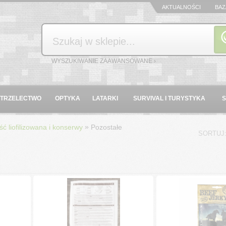
AKTUALNOŚCI
BAZ
Szukaj
WYSZUKIWANIE ZAAWANSOWANE ›
STRZELECTWO
OPTYKA
LATARKI
SURVIVAL I TURYSTYKA
»
ć liofilizowana i konserwy
Pozostałe
SORTUJ