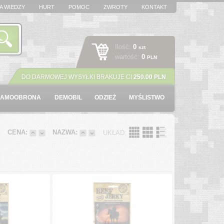
A WIEDZY
HURT
POMOC
ZWROTY
KONTAKT
Ilość:
0
szt
wartość:
0
PLN
DO DARMOWEJ WYSYŁKI BRAKUJE CI
250.00 PLN
SAMOOBRONA
DEMOBIL
ODZIEŻ
MYŚLISTWO
:
CENA:
NAZWA:
UKŁAD: