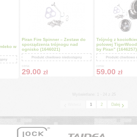
Piran Fire Spinner – Zestaw do
Trójnóg z kociołki
sporządzenia trójnogu nad
polowej TigerWood 
mleko w
ognisko (1646021)
by Piran" (1646257)
Produkt chwilowo niedostępny
Produkt chwilowo 
tępny
cena:
cena:
29.00
59.00
zł
zł
Wyświetlane: 1 - 24 z 25
‹
›
Wstecz
1
2
Dalej