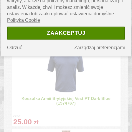
witryny, a także na potrzeby marketingu, personalizacji i
analiz. W każdej chwili możesz zmienić swoje
ustawienia lub zaakceptować ustawienia domyślne.
Koszulka termoaktywna S2005 Oliwkowa - stan
Polityka Cookie
dobry (20490)
ZAAKCEPTUJ
cena:
25.00
zł
Odrzuć
Zarządzaj preferencjami
Koszulka Armii Brytyjskiej Vest PT Dark Blue
(1574767)
cena:
25.00
zł