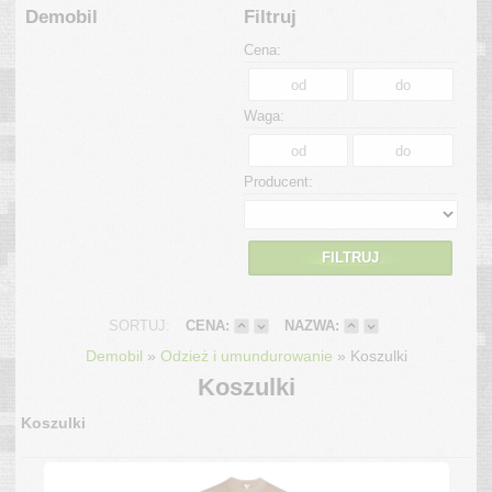
Demobil
Filtruj
Cena:
Waga:
Producent:
FILTRUJ
SORTUJ:
CENA:
NAZWA:
»
»
Demobil
Odzież i umundurowanie
Koszulki
Koszulki
Koszulki