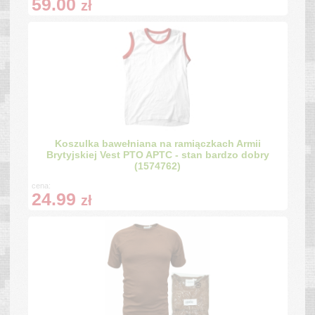
59.00
zł
Koszulka bawełniana na ramiączkach Armii
Brytyjskiej Vest PTO APTC - stan bardzo dobry
(1574762)
cena:
24.99
zł