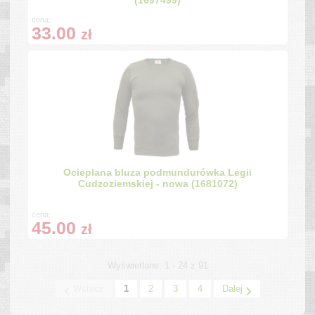
cena:
33.00
zł
Ocieplana bluza podmundurówka Legii
Cudzoziemskiej - nowa (1681072)
cena:
45.00
zł
Wyświetlane: 1 - 24 z 91
‹
›
Wstecz
1
2
3
4
Dalej