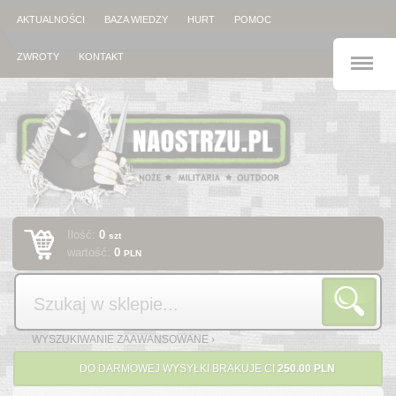
AKTUALNOŚCI
BAZA WIEDZY
HURT
POMOC
M
ZWROTY
KONTAKT
Ilość:
0
szt
wartość:
0
PLN
Szukaj
WYSZUKIWANIE ZAAWANSOWANE ›
DO DARMOWEJ WYSYŁKI BRAKUJE CI
250.00 PLN