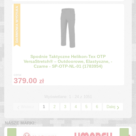
Spodnie Taktyczne Helikon-Tex OTP
VersaStretch® – Outdoorowe, Elastyczne, -
Czarne - SP-OTP-NL-01 (1783954)
cena:
379.00
zł
Wyświetlane: 1 - 24 z 1051
‹
›
Wstecz
1
2
3
4
5
6
Dalej
NASZE MARKI: