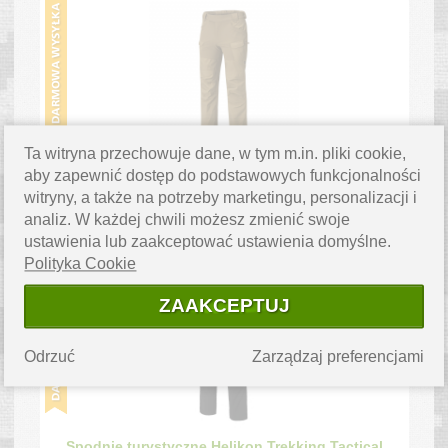
Ta witryna przechowuje dane, w tym m.in. pliki cookie,
Helikon-Tex Hybrid Outback Pants®
aby zapewnić dostęp do podstawowych funkcjonalności
DuraCanvas® Coyote - spodnie bushcraft i
witryny, a także na potrzeby marketingu, personalizacji i
outdoorowe
analiz. W każdej chwili możesz zmienić swoje
cena:
ustawienia lub zaakceptować ustawienia domyślne.
299.99
zł
Polityka Cookie
ZAAKCEPTUJ
Odrzuć
Zarządzaj preferencjami
Spodnie turystyczne Helikon Trekking Tactical