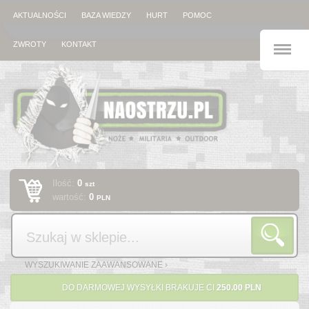
AKTUALNOŚCI
BAZA WIEDZY
HURT
POMOC
M
ZWROTY
KONTAKT
Ilość:
0
szt
wartość:
0
PLN
Szukaj
WYSZUKIWANIE ZAAWANSOWANE ›
DO DARMOWEJ WYSYŁKI BRAKUJE CI
250.00 PLN