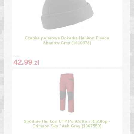
Czapka polarowa Dokerka Helikon Fleece
Shadow Grey (1610578)
cena:
42.99
zł
Spodnie Helikon UTP PoliCotton RipStop -
Crimson Sky / Ash Grey (1667559)