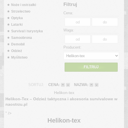
Filtruj
Noże i ostrzałki
Strzelectwo
Cena:
Optyka
Latarki
Waga:
Survival i turystyka
Samoobrona
Demobil
Producent:
Odzież
Myślistwo
FILTRUJ
SORTUJ:
CENA:
NAZWA:
Helikon-tex
Helikon-Tex – Odzież taktyczna i akcesoria survivalowe w
naostrzu.pl
" />
Helikon-tex