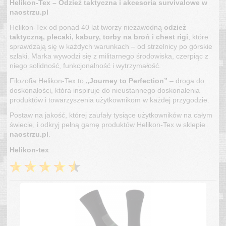
Helikon-Tex – Odzież taktyczna i akcesoria survivalowe w
naostrzu.pl
Helikon-Tex od ponad 40 lat tworzy niezawodną
odzież
taktyczną, plecaki, kabury, torby na broń i chest rigi
, które
sprawdzają się w każdych warunkach – od strzelnicy po górskie
szlaki. Marka wywodzi się z militarnego środowiska, czerpiąc z
niego solidność, funkcjonalność i wytrzymałość.
Filozofia Helikon-Tex to
„Journey to Perfection”
– droga do
doskonałości, która inspiruje do nieustannego doskonalenia
produktów i towarzyszenia użytkownikom w każdej przygodzie.
Postaw na jakość, której zaufały tysiące użytkowników na całym
świecie, i odkryj pełną gamę produktów Helikon-Tex w sklepie
naostrzu.pl
.
Helikon-tex