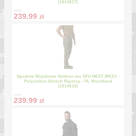
(1914617)
cena:
239.99
zł
Spodnie Wojskowe Helikon-tex SFU NEXT MK2® -
Polycotton Stretch Ripstop - PL Woodland
(1914618)
cena:
239.99
zł