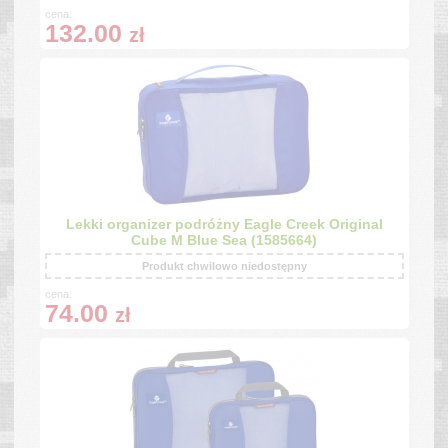
cena:
132.00
zł
Lekki organizer podróżny Eagle Creek Original
Cube M Blue Sea (1585664)
Produkt chwilowo niedostępny
cena:
74.00
zł