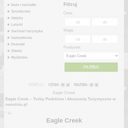
Filtruj
Noże i ostrzałki
Strzelectwo
Cena:
Optyka
Latarki
Waga:
Survival i turystyka
Samoobrona
Demobil
Producent:
Odzież
Myślistwo
FILTRUJ
SORTUJ:
CENA:
NAZWA:
Eagle Creek
Eagle Creek – Torby Podróżne i Akcesoria Turystyczne w
naostrzu.pl
" />
Eagle Creek