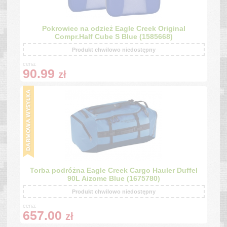
Pokrowiec na odzież Eagle Creek Original
Compr.Half Cube S Blue (1585668)
Produkt chwilowo niedostępny
cena:
90.99
zł
Torba podróżna Eagle Creek Cargo Hauler Duffel
90L Aizome Blue (1675780)
Produkt chwilowo niedostępny
cena:
657.00
zł