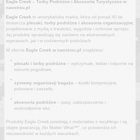
Eagle Creek – Torby Podróżne i Akcesoria Turystyczne w
naostrzu.pl
Eagle Creek
to amerykańska marka, która od ponad 40 lat
dostarcza
plecaki, torby podróżne i akcesoria organizacyjne
,
projektowane z myślą o trwałości, wygodzie i ochronie sprzętu.
Jej produkty sprawdzają się zarówno na ekstremalnych
wyprawach, jak i w codziennych podróżach.
W ofercie
Eagle Creek w naostrzu.pl
znajdziesz:
plecaki i torby podróżne
– wytrzymałe, lekkie i odporne na
warunki pogodowe,
systemy organizacji bagażu
– kostki kompresyjne,
pokrowce i saszetki,
akcesoria podróżne
– pasy, zabezpieczenia i
wodoodporne etui.
Produkty Eagle Creek powstają z materiałów z recyklingu i są
objęte gwarancją „No Matter What™”, co potwierdza ich
niezawodność w każdych warunkach.