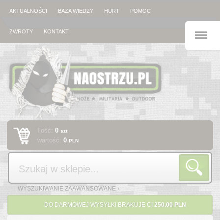
AKTUALNOŚCI
BAZA WIEDZY
HURT
POMOC
M
ZWROTY
KONTAKT
Ilość:
0
szt
wartość:
0
PLN
Szukaj
WYSZUKIWANIE ZAAWANSOWANE ›
DO DARMOWEJ WYSYŁKI BRAKUJE CI
250.00 PLN