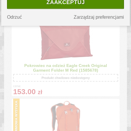
ZAAKCEPTUJ
cena:
359.99
zł
Odrzuć
Zarządzaj preferencjami
Pokrowiec na odzież Eagle Creek Original
Garment Folder M Red (1585678)
Produkt chwilowo niedostępny
cena:
153.00
zł