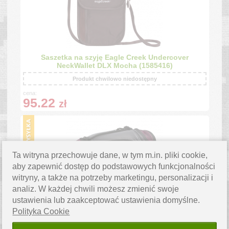
Saszetka na szyję Eagle Creek Undercover
NeckWallet DLX Mocha (1585416)
Produkt chwilowo niedostępny
cena:
95.22
zł
Ta witryna przechowuje dane, w tym m.in. pliki cookie,
aby zapewnić dostęp do podstawowych funkcjonalności
witryny, a także na potrzeby marketingu, personalizacji i
analiz. W każdej chwili możesz zmienić swoje
ustawienia lub zaakceptować ustawienia domyślne.
Plecak Eagle Creek Cargo Hauler Duffel 45L
Concord/Asph. (1586185)
Polityka Cookie
Produkt chwilowo niedostępny