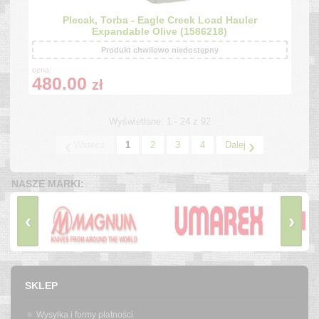
Plecak, Torba - Eagle Creek Load Hauler
Expandable Olive (1586218)
Produkt chwilowo niedostępny
cena:
480.00
zł
Wyświetlane: 1 - 24 z 92
‹
›
Wstecz
1
2
3
4
Dalej
NASZE MARKI:
‹
›
SKLEP
Wysyłka i formy płatności