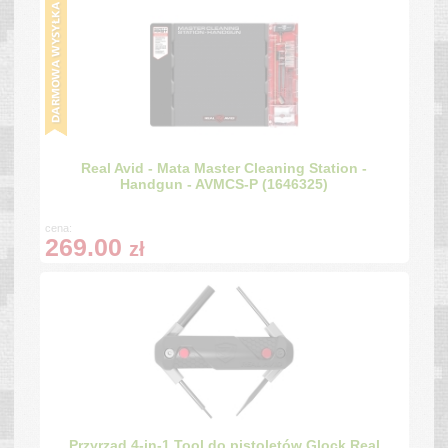
Real Avid - Mata Master Cleaning Station -
Handgun - AVMCS-P (1646325)
cena:
269.00
zł
Przyrząd 4-in-1 Tool do pistoletów Glock Real