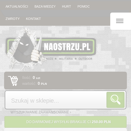
AKTUALNOŚCI
BAZA WIEDZY
HURT
POMOC
M
ZWROTY
KONTAKT
Ilość:
0
szt
wartość:
0
PLN
Szukaj
WYSZUKIWANIE ZAAWANSOWANE ›
DO DARMOWEJ WYSYŁKI BRAKUJE CI
250.00 PLN