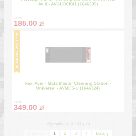
Avid - AVGLOCK41 (1646339)
cena:
185.00
zł
Real Avid - Mata Master Cleaning Station -
Universal - AVMCS-U (1646324)
cena:
349.00
zł
Wyświetlane: 1 - 24 z 78
‹
›
Wstecz
1
2
3
4
Dalej