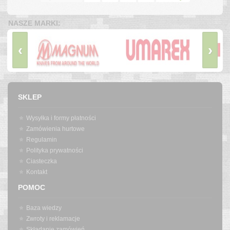
NASZE MARKI:
‹
›
SKLEP
Wysyłka i formy płatności
Zamówienia hurtowe
Regulamin
Polityka prywatności
Ciasteczka
Kontakt
POMOC
Baza wiedzy
Zwroty i reklamacje
Składanie zamówień