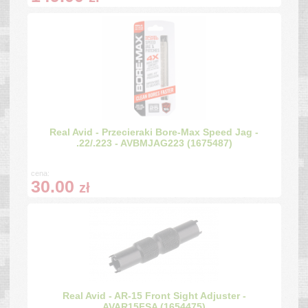
Real Avid - Przecieraki Bore-Max Speed Jag -
.22/.223 - AVBMJAG223 (1675487)
cena:
30.00
zł
Real Avid - AR-15 Front Sight Adjuster -
AVAR15FSA (1654475)