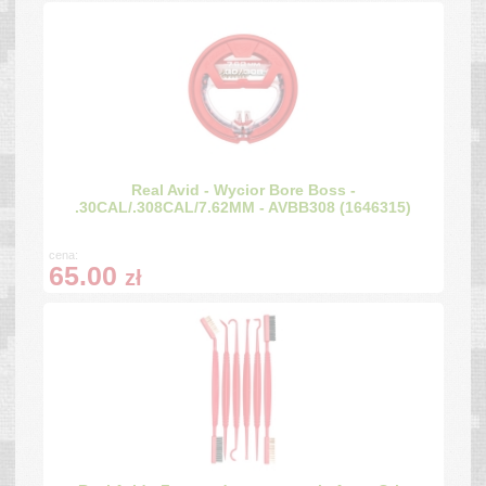
Real Avid - Wycior Bore Boss -
.30CAL/.308CAL/7.62MM - AVBB308 (1646315)
cena:
65.00
zł