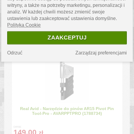
witryny, a także na potrzeby marketingu, personalizacji i
analiz. W każdej chwili możesz zmienić swoje
ustawienia lub zaakceptować ustawienia domyślne.
Polityka Cookie
Real Avid - Narzędzie Gun Tool CORE - AR15 -
AVGTCOR-AR (1646332)
ZAAKCEPTUJ
cena:
239.00
zł
Odrzuć
Zarządzaj preferencjami
Real Avid - Narzędzie do pinów AR15 Pivot Pin
Tool-Pro - AVARPPTPRO (1788734)
cena:
149.00
zł