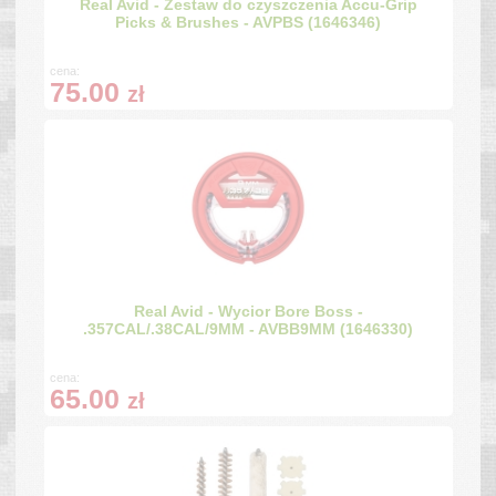
Real Avid - Zestaw do czyszczenia Accu-Grip
Picks & Brushes - AVPBS (1646346)
cena:
75.00
zł
Real Avid - Wycior Bore Boss -
.357CAL/.38CAL/9MM - AVBB9MM (1646330)
cena:
65.00
zł