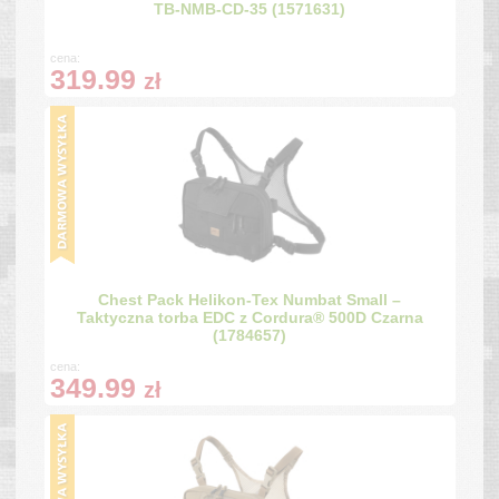
TB-NMB-CD-35 (1571631)
cena:
319.99
zł
Chest Pack Helikon-Tex Numbat Small –
Taktyczna torba EDC z Cordura® 500D Czarna
(1784657)
cena:
349.99
zł