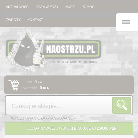
AKTUALNOŚCI
BAZA WIEDZY
HURT
POMOC
M
ZWROTY
KONTAKT
Ilość:
0
szt
wartość:
0
PLN
Szukaj
WYSZUKIWANIE ZAAWANSOWANE ›
DO DARMOWEJ WYSYŁKI BRAKUJE CI
250.00 PLN