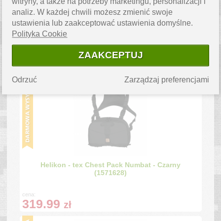
witryny, a także na potrzeby marketingu, personalizacji i
analiz. W każdej chwili możesz zmienić swoje
ustawienia lub zaakceptować ustawienia domyślne.
Helikon - Panel Piersiowy Chest Pack Numbat® -
Polityka Cookie
Earth Brown / Clay - TB-NMB-CD-0A0BB
(1787691)
ZAAKCEPTUJ
cena:
319.99
zł
Odrzuć
Zarządzaj preferencjami
Helikon - tex Chest Pack Numbat - Czarny
(1571628)
cena:
319.99
zł