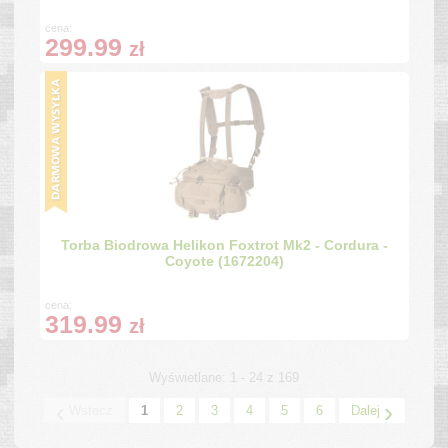
cena:
299.99
zł
Torba Biodrowa Helikon Foxtrot Mk2 - Cordura -
Coyote (1672204)
cena:
319.99
zł
Wyświetlane: 1 - 24 z 169
‹
›
Wstecz
1
2
3
4
5
6
Dalej