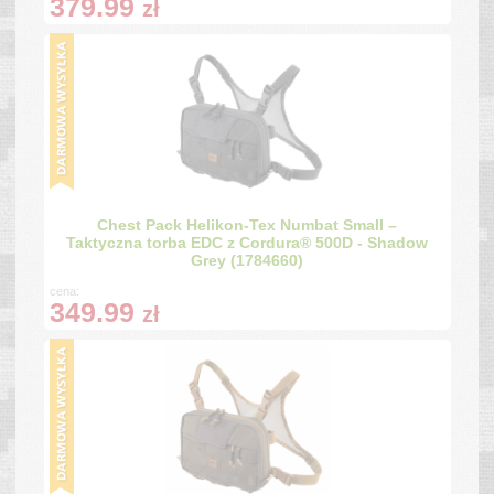
379.99
zł
Chest Pack Helikon-Tex Numbat Small –
Taktyczna torba EDC z Cordura® 500D - Shadow
Grey (1784660)
cena:
349.99
zł