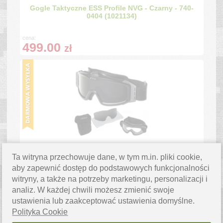
Gogle Taktyczne ESS Profile NVG - Czarny - 740-
0404 (1021134)
cena:
499.00
zł
Gogle Taktyczne ESS Profile TurboFan - Black -
740-0131 (1021922)
Ta witryna przechowuje dane, w tym m.in. pliki cookie,
aby zapewnić dostęp do podstawowych funkcjonalności
cena:
witryny, a także na potrzeby marketingu, personalizacji i
1099.00
zł
analiz. W każdej chwili możesz zmienić swoje
ustawienia lub zaakceptować ustawienia domyślne.
Polityka Cookie