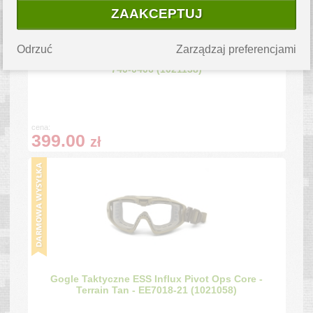
ZAAKCEPTUJ
Odrzuć
Zarządzaj preferencjami
ESS - Gogle Taktyczne Land Ops - Terrain Tan -
740-0406 (1021138)
cena:
399.00
zł
Gogle Taktyczne ESS Influx Pivot Ops Core -
Terrain Tan - EE7018-21 (1021058)