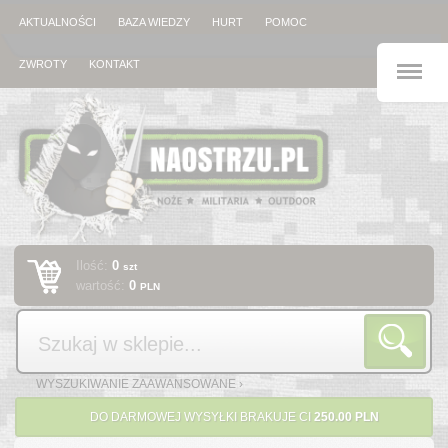
AKTUALNOŚCI
BAZA WIEDZY
HURT
POMOC
M
ZWROTY
KONTAKT
Ilość:
0
szt
wartość:
0
PLN
Szukaj
WYSZUKIWANIE ZAAWANSOWANE ›
DO DARMOWEJ WYSYŁKI BRAKUJE CI
250.00 PLN