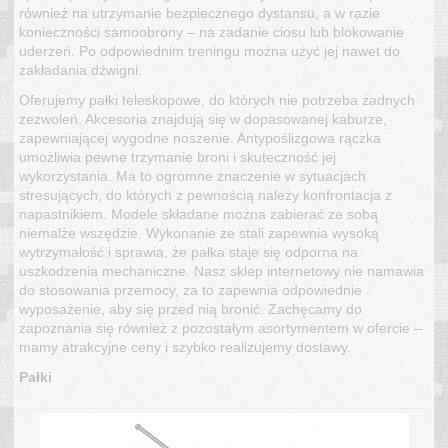
również na utrzymanie bezpiecznego dystansu, a w razie
konieczności samoobrony – na zadanie ciosu lub blokowanie
uderzeń. Po odpowiednim treningu można użyć jej nawet do
zakładania dźwigni.
Oferujemy pałki teleskopowe, do których nie potrzeba żadnych
zezwoleń. Akcesoria znajdują się w dopasowanej kaburze,
zapewniającej wygodne noszenie. Antypoślizgowa rączka
umożliwia pewne trzymanie broni i skuteczność jej
wykorzystania. Ma to ogromne znaczenie w sytuacjach
stresujących, do których z pewnością należy konfrontacja z
napastnikiem. Modele składane można zabierać ze sobą
niemalże wszędzie. Wykonanie ze stali zapewnia wysoką
wytrzymałość i sprawia, że pałka staje się odporna na
uszkodzenia mechaniczne. Nasz sklep internetowy nie namawia
do stosowania przemocy, za to zapewnia odpowiednie
wyposażenie, aby się przed nią bronić. Zachęcamy do
zapoznania się również z pozostałym asortymentem w ofercie –
mamy atrakcyjne ceny i szybko realizujemy dostawy.
Pałki