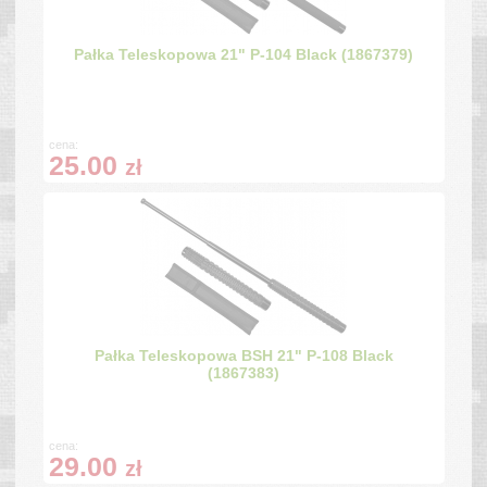
Pałka Teleskopowa 21" P-104 Black (1867379)
cena:
25.00
zł
Pałka Teleskopowa BSH 21" P-108 Black
(1867383)
cena:
29.00
zł