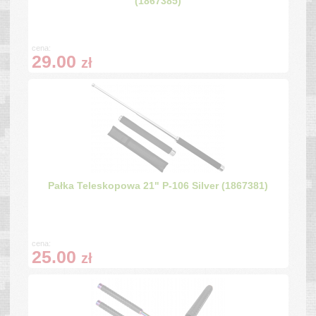
(1867385)
cena:
29.00
zł
Pałka Teleskopowa 21" P-106 Silver (1867381)
cena:
25.00
zł