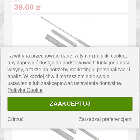
cena:
39.00
zł
Ta witryna przechowuje dane, w tym m.in. pliki cookie,
Pałka Teleskopowa 21" P-117 Titanium Black ze
aby zapewnić dostęp do podstawowych funkcjonalności
zbijakiem (1870945)
witryny, a także na potrzeby marketingu, personalizacji i
analiz. W każdej chwili możesz zmienić swoje
ustawienia lub zaakceptować ustawienia domyślne.
cena:
Polityka Cookie
45.00
zł
ZAAKCEPTUJ
Odrzuć
Zarządzaj preferencjami