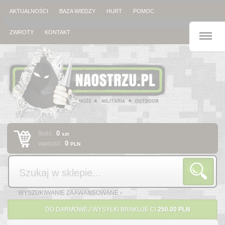
AKTUALNOŚCI
BAZA WIEDZY
HURT
POMOC
M
ZWROTY
KONTAKT
Ilość:
0
szt
wartość:
0
PLN
Szukaj
WYSZUKIWANIE ZAAWANSOWANE ›
DO DARMOWEJ WYSYŁKI BRAKUJE CI
250.00 PLN