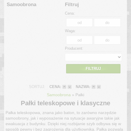
Samoobrona
Filtruj
Cena:
Waga:
Producent:
FILTRUJ
SORTUJ:
CENA:
NAZWA:
»
Samoobrona
Pałki
Pałki teleskopowe i klasyczne
Pałka teleskopowa, znana jako baton, to zarówno narzędzie
samoobrony, jak i wyposażenie na sytuacje awaryjne takie jak
ewakuacja z budynku. Dzięki niej rozbijanie szyb odbywa się w
sposób pewny i bez zagrożenia dla użytkownika. Pałka pozwala