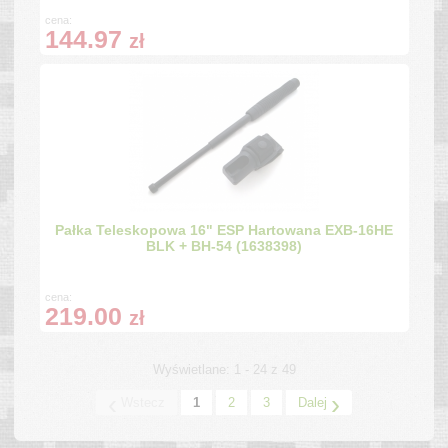
cena:
144.97
zł
Pałka Teleskopowa 16" ESP Hartowana EXB-16HE
BLK + BH-54 (1638398)
cena:
219.00
zł
Wyświetlane: 1 - 24 z 49
‹
›
Wstecz
1
2
3
Dalej