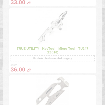
33.00
zł
TRUE UTILITY - KeyTool - Micro Tool - TU247
(26516)
Produkt chwilowo niedostępny
cena:
36.00
zł