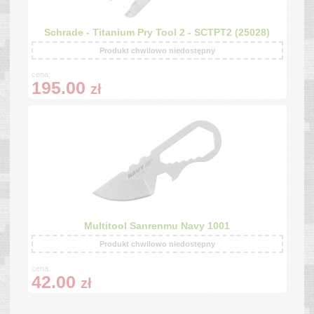
Schrade - Titanium Pry Tool 2 - SCTPT2 (25028)
Produkt chwilowo niedostępny
cena:
195.00
zł
Multitool Sanrenmu Navy 1001
Produkt chwilowo niedostępny
cena:
42.00
zł