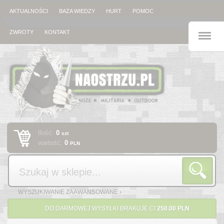
AKTUALNOŚCI
BAZA WIEDZY
HURT
POMOC
M
ZWROTY
KONTAKT
Ilość:
0
szt
wartość:
0
PLN
Szukaj
WYSZUKIWANIE ZAAWANSOWANE ›
DO DARMOWEJ WYSYŁKI BRAKUJE CI
250.00 PLN