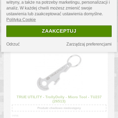
witryny, a także na potrzeby marketingu, personalizacji i
analiz. W każdej chwili możesz zmienić swoje
ustawienia lub zaakceptować ustawienia domyślne.
Polityka Cookie
TRUE UTILITY - MiniDriver - Micro Tool - TU231
(26511)
ZAAKCEPTUJ
Produkt chwilowo niedostępny
cena:
18.56
Odrzuć
Zarządzaj preferencjami
zł
TRUE UTILITY - TrollyDolly - Micro Tool - TU237
(26513)
Produkt chwilowo niedostępny
cena: