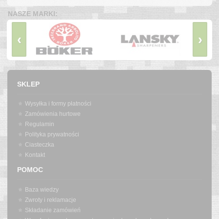
NASZE MARKI:
‹
›
SKLEP
Wysyłka i formy płatności
Zamówienia hurtowe
Regulamin
Polityka prywatności
Ciasteczka
Kontakt
POMOC
Baza wiedzy
Zwroty i reklamacje
Składanie zamówień