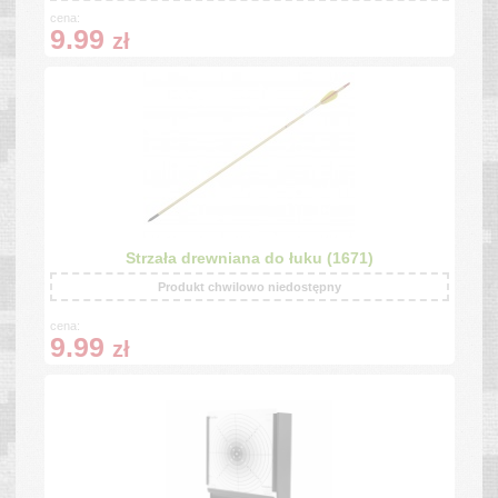
cena:
9.99
zł
Strzała drewniana do łuku (1671)
Produkt chwilowo niedostępny
cena:
9.99
zł