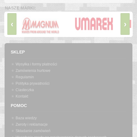
NASZE MARKI:
‹
›
SKLEP
Wysyłka i formy płatności
Zamówienia hurtowe
Regulamin
Polityka prywatności
Ciasteczka
Kontakt
POMOC
Baza wiedzy
Zwroty i reklamacje
Składanie zamówień