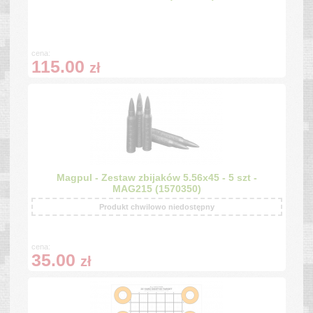
cena:
115.00
zł
Magpul - Zestaw zbijaków 5.56x45 - 5 szt -
MAG215 (1570350)
Produkt chwilowo niedostępny
cena:
35.00
zł