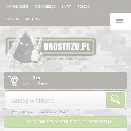
AKTUALNOŚCI
BAZA WIEDZY
HURT
POMOC
M
ZWROTY
KONTAKT
Ilość:
0
szt
wartość:
0
PLN
Szukaj
WYSZUKIWANIE ZAAWANSOWANE ›
DO DARMOWEJ WYSYŁKI BRAKUJE CI
250.00 PLN