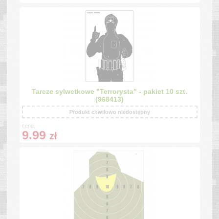
Tarcze sylwetkowe "Terrorysta" - pakiet 10 szt.
(968413)
Produkt chwilowo niedostępny
cena:
9.99
zł