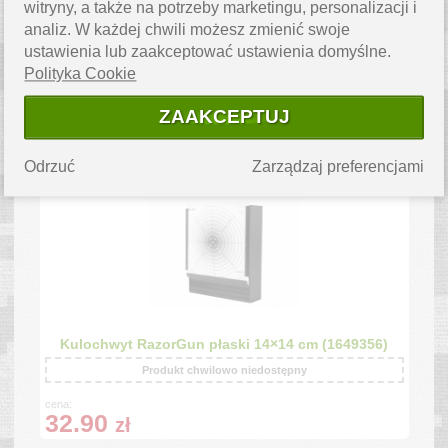
witryny, a także na potrzeby marketingu, personalizacji i
Zaklejki do tarcz strzeleckich - Biały - 16 mm -
analiz. W każdej chwili możesz zmienić swoje
1000 szt. (1686461)
ustawienia lub zaakceptować ustawienia domyślne.
Produkt chwilowo niedostępny
Polityka Cookie
ZAAKCEPTUJ
cena:
115.00
zł
Odrzuć
Zarządzaj preferencjami
Kulochwyt RazorGun płaski 14×14 cm (1649356)
Produkt chwilowo niedostępny
cena:
32.90
zł