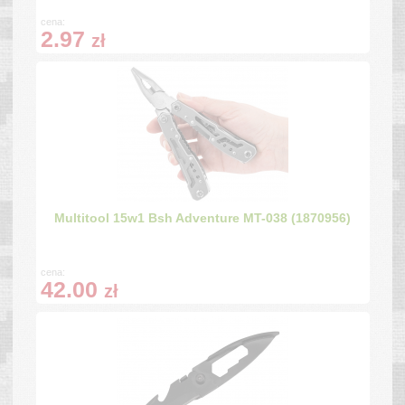
cena:
2.97
zł
Multitool 15w1 Bsh Adventure MT-038 (1870956)
cena:
42.00
zł