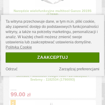
Narzędzie wielofunkcyjne multitool Ganzo 2019S
(17698)
Ta witryna przechowuje dane, w tym m.in. pliki cookie,
cena:
aby zapewnić dostęp do podstawowych funkcjonalności
41.90
zł
witryny, a także na potrzeby marketingu, personalizacji i
analiz. W każdej chwili możesz zmienić swoje
ustawienia lub zaakceptować ustawienia domyślne.
Polityka Cookie
ZAAKCEPTUJ
Odrzuć
Zarządzaj preferencjami
Schrade - Multitool Tough Tool - 20 narzędzi -
Srebrny - 1182534 (1790093)
cena:
99.00
zł