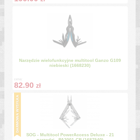
Narzędzie wielofunkcyjne multitool Ganzo G109
niebieski (1668230)
cena:
82.90
zł
SOG - Multitool PowerAccess Deluxe - 21
narzędzi - PA2001-CP (1687540)