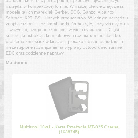
dla osób, które chcą mieć pod ręką zestaw najważniejszych
narzędzi w kompaktowej formie. W naszej ofercie znajdziesz
modele takich marek jak Gerber, SOG, Ganzo, Albainox,
Schrade, K25, BSH i innych producentów. W jednym narzędziu
znajdziesz m.in. nóż, kombinerki, śrubokręty, nożyczki czy pilnik
– wszystko, czego potrzebujesz w wielu sytuacjach. Dzięki
solidnej konstrukcji i kompaktowym rozmiarom multitool bez
problemu zmieścisz w kieszeni, plecaku lub samochodzie. To
niezastąpione rozwiązanie na wyprawy outdoorowe, survival,
EDC oraz codzienne naprawy.
Multitoole
Multitool 10w1 - Karta Przeżycia MT-025 Czarna
(1638745)