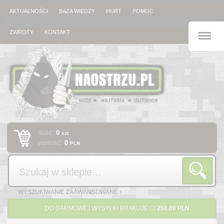
AKTUALNOŚCI
BAZA WIEDZY
HURT
POMOC
M
ZWROTY
KONTAKT
Ilość:
0
szt
wartość:
0
PLN
Szukaj
WYSZUKIWANIE ZAAWANSOWANE ›
DO DARMOWEJ WYSYŁKI BRAKUJE CI
250.00 PLN