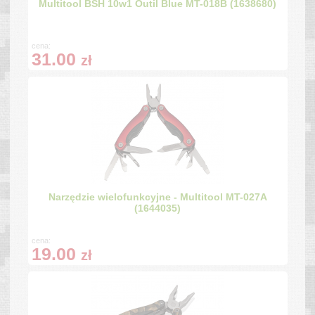
Multitool BSH 10w1 Outil Blue MT-018B (1638680)
cena:
31.00
zł
Narzędzie wielofunkcyjne - Multitool MT-027A
(1644035)
cena:
19.00
zł