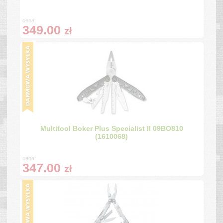
cena:
349.00
zł
Multitool Boker Plus Specialist II 09BO810
(1610068)
cena:
347.00
zł