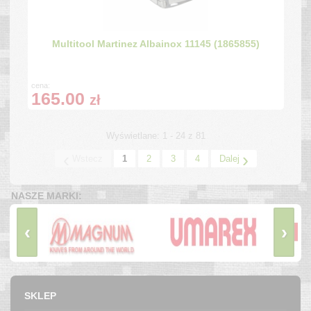
Multitool Martinez Albainox 11145 (1865855)
cena:
165.00
zł
Wyświetlane: 1 - 24 z 81
‹
›
Wstecz
1
2
3
4
Dalej
NASZE MARKI:
‹
›
SKLEP