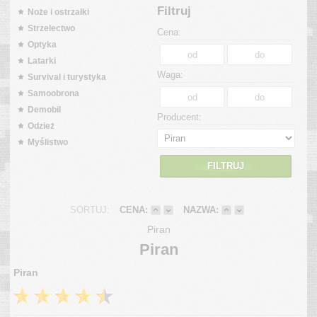
Filtruj
Noże i ostrzałki
Strzelectwo
Cena:
Optyka
Latarki
Waga:
Survival i turystyka
Samoobrona
Demobil
Producent:
Odzież
Myślistwo
FILTRUJ
SORTUJ:
CENA:
NAZWA:
Piran
Piran
Piran