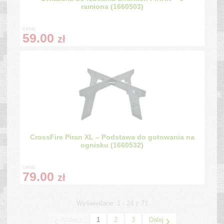
ramiona (1660503)
cena:
59.00
zł
CrossFire Piran XL – Podstawa do gotowania na
ognisku (1660532)
cena:
79.00
zł
Wyświetlane: 1 - 24 z 71
‹
›
Wstecz
1
2
3
Dalej