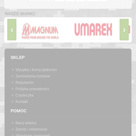
NASZE MARKI:
‹
›
SKLEP
Wysyłka i formy płatności
Zamówienia hurtowe
Regulamin
Polityka prywatności
Ciasteczka
Kontakt
POMOC
Baza wiedzy
Zwroty i reklamacje
Składanie zamówień