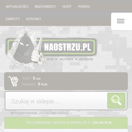
AKTUALNOŚCI
BAZA WIEDZY
HURT
POMOC
M
ZWROTY
KONTAKT
Ilość:
0
szt
wartość:
0
PLN
Szukaj
WYSZUKIWANIE ZAAWANSOWANE ›
DO DARMOWEJ WYSYŁKI BRAKUJE CI
250.00 PLN