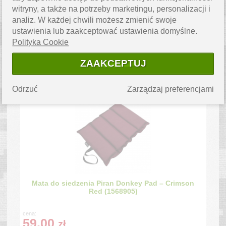
witryny, a także na potrzeby marketingu, personalizacji i
analiz. W każdej chwili możesz zmienić swoje
ustawienia lub zaakceptować ustawienia domyślne.
Polityka Cookie
Mata do siedzenia Piran Donkey Pad – Blue
(1668143)
ZAAKCEPTUJ
cena:
59.00
zł
Odrzuć
Zarządzaj preferencjami
Mata do siedzenia Piran Donkey Pad – Crimson
Red (1568905)
cena:
59.00
zł