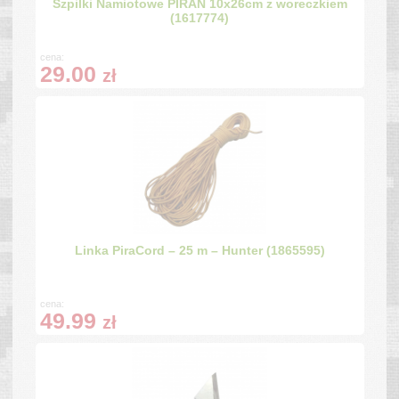
Szpilki Namiotowe PIRAN 10x26cm z woreczkiem
(1617774)
cena:
29.00
zł
Linka PiraCord – 25 m – Hunter (1865595)
cena:
49.99
zł