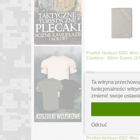
Portfel Helikon EDC Mini 
Cordura - Olive Green (1
cena:
37.99
zł
Ta witryna przechowuj
funkcjonalności witryn
zmienić swoje ustawi
Odrzuć
Portfel Helikon EDC Mini 