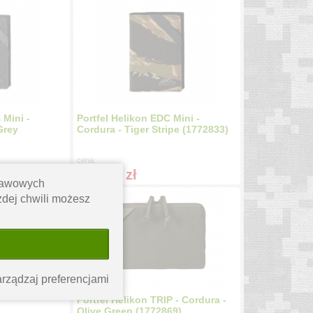
 Mini -
Portfel Helikon EDC Mini -
Grey
Cordura - Tiger Stripe (1772833)
cena:
37.99
zł
stawowych
ażdej chwili możesz
rządzaj preferencjami
P - Cordura -
Portfel Helikon TRIP - Cordura -
Olive Green (1772869)