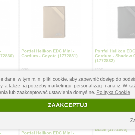
-
Portfel Helikon EDC Mini -
Portfel Helikon EDC
772830)
Cordura - Coyote (1772831)
Cordura - Shadow 
(1772832)
cena:
cena:
37.99
37.99
zł
zł
e dane, w tym m.in. pliki cookie, aby zapewnić dostęp do pod
y, a także na potrzeby marketingu, personalizacji i analiz. W k
enia lub zaakceptować ustawienia domyślne.
Polityka Cookie
ZAAKCEPTUJ
Za
Portfel Helikon TRI
Black (1772868)
-
Portfel Helikon EDC Mini -