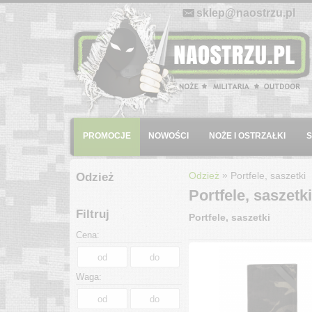
E-mail:
sklep@naostrzu.pl
Menu
PROMOCJE
NOWOŚCI
NOŻE I OSTRZAŁKI
»
Odzież
Portfele, saszetki
Odzież
Portfele, saszetki
Filtruj
Portfele, saszetki
Cena:
Waga: