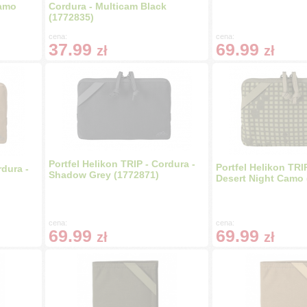
Camo
Cordura - Multicam Black
(1772835)
cena:
cena:
37.99
69.99
zł
zł
Portfel Helikon TRIP - Cordura -
Portfel Helikon TRI
rdura -
Shadow Grey (1772871)
Desert Night Camo 
cena:
cena:
69.99
69.99
zł
zł