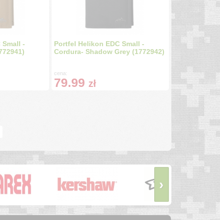
 Small -
Portfel Helikon EDC Small -
772941)
Cordura- Shadow Grey (1772942)
cena:
79.99
zł
›