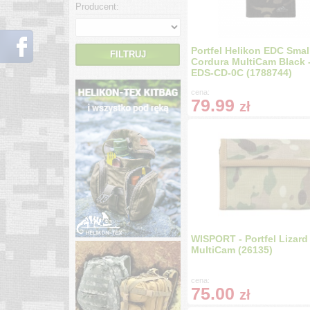
Producent:
Portfel Helikon EDC Small
FILTRUJ
Cordura MultiCam Black 
EDS-CD-0C (1788744)
cena:
79.99
zł
WISPORT - Portfel Lizard 
MultiCam (26135)
cena:
75.00
zł