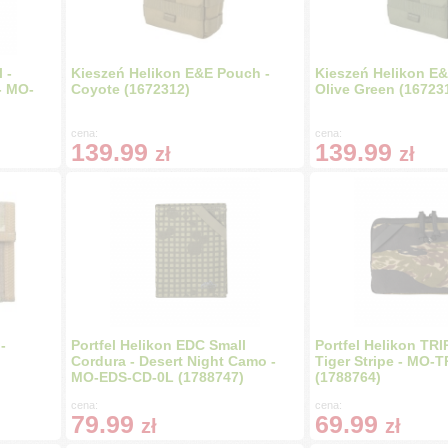
 -
Kieszeń Helikon E&E Pouch -
Kieszeń Helikon E&
- MO-
Coyote (1672312)
Olive Green (16723
cena:
cena:
139.99
139.99
zł
zł
-
Portfel Helikon EDC Small
Portfel Helikon TRI
Cordura - Desert Night Camo -
Tiger Stripe - MO-
MO-EDS-CD-0L (1788747)
(1788764)
cena:
cena:
79.99
69.99
zł
zł