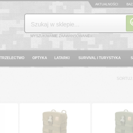
AKTUALNOŚCI
BAZ
Szukaj
WYSZUKIWANIE ZAAWANSOWANE ›
STRZELECTWO
OPTYKA
LATARKI
SURVIVAL I TURYSTYKA
SORTUJ