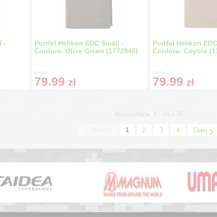
 -
Portfel Helikon EDC Small -
Portfel Helikon EDC
Cordura- Olive Green (1772940)
Cordura- Coyote (1
cena:
cena:
79.99
79.99
zł
zł
Wyświetlane: 1 - 24 z 95
‹
›
Wstecz
1
2
3
4
Dalej