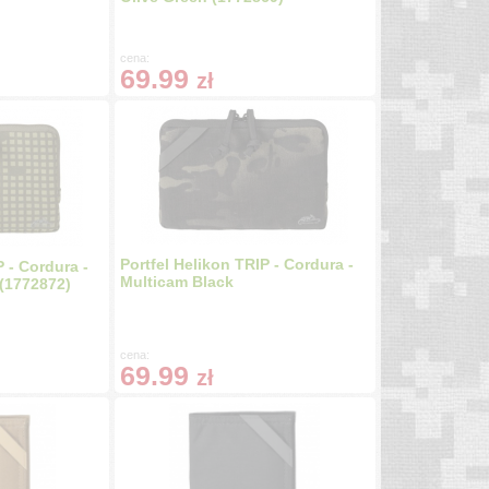
cena:
69.99
zł
Portfel Helikon TRIP - Cordura -
P - Cordura -
Multicam Black
(1772872)
cena:
69.99
zł