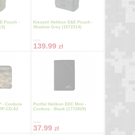
E Pouch -
Kieszeń Helikon E&E Pouch -
13)
Shadow Grey (1672314)
cena:
139.99
zł
P - Cordura
Portfel Helikon EDC Mini -
TRP-CD-62
Cordura - Black (1772829)
cena:
37.99
zł