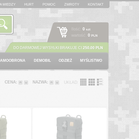
A WIEDZY
HURT
POMOC
ZWROTY
KONTAKT
Ilość:
0
szt
wartość:
0
PLN
DO DARMOWEJ WYSYŁKI BRAKUJE CI
250.00 PLN
SAMOOBRONA
DEMOBIL
ODZIEŻ
MYŚLISTWO
:
CENA:
NAZWA:
UKŁAD: