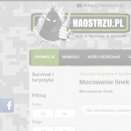
E-mail:
sklep@naostrzu.pl
Menu
PROMOCJE
NOWOŚCI
NOŻE I OSTRZAŁKI
»
Survival i turystyka
System
Survival i
turystyka
Mocowanie linek
Mocowanie linek
Filtruj
Cena:
Nie odnaleziono szuka
Waga: