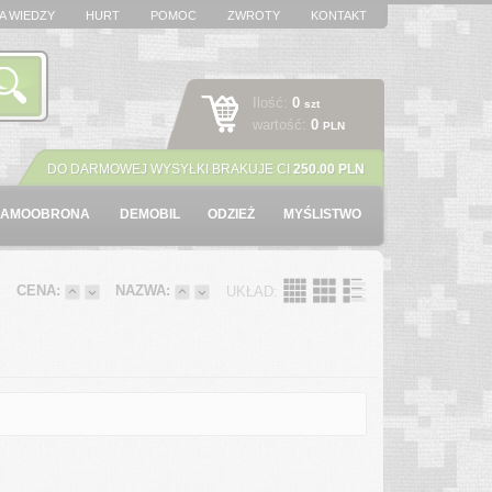
A WIEDZY
HURT
POMOC
ZWROTY
KONTAKT
Ilość:
0
szt
wartość:
0
PLN
DO DARMOWEJ WYSYŁKI BRAKUJE CI
250.00 PLN
SAMOOBRONA
DEMOBIL
ODZIEŻ
MYŚLISTWO
:
CENA:
NAZWA:
UKŁAD: