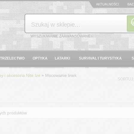
AKTUALNOŚCI
BAZ
Szukaj
WYSZUKIWANIE ZAAWANSOWANE ›
STRZELECTWO
OPTYKA
LATARKI
SURVIVAL I TURYSTYKA
»
y i akcesoria Nite Ize
Mocowanie linek
SORTUJ
nych produktów