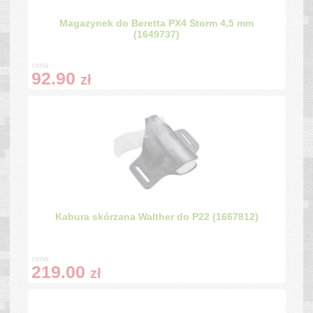
Magazynek do Beretta PX4 Storm 4,5 mm
(1649737)
cena:
92.90
zł
Kabura skórzana Walther do P22 (1667812)
cena:
219.00
zł