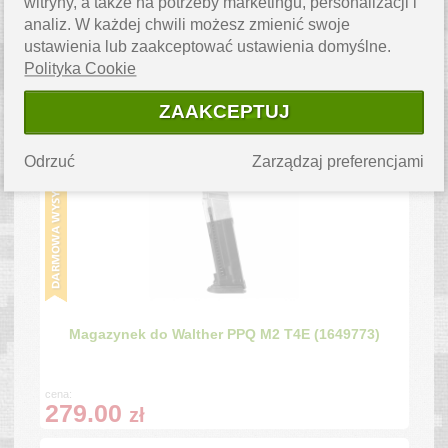
witryny, a także na potrzeby marketingu, personalizacji i
analiz. W każdej chwili możesz zmienić swoje
ustawienia lub zaakceptować ustawienia domyślne.
Magazynek Umarex cylindryczny 8-strzałowy 3
Polityka Cookie
szt. (1649796)
ZAAKCEPTUJ
cena:
109.00
zł
Odrzuć
Zarządzaj preferencjami
Magazynek do Walther PPQ M2 T4E (1649773)
cena:
279.00
zł