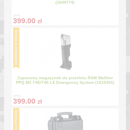
(1649774)
cena:
399.00
zł
Zapasowy magazynek do pistoletu RAM Walther
PPQ M2 T4E/T4E LE Emergency System (1610455)
cena:
399.00
zł