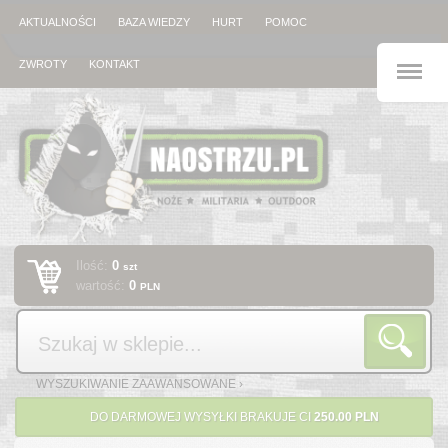
AKTUALNOŚCI
BAZA WIEDZY
HURT
POMOC
M
ZWROTY
KONTAKT
Ilość:
0
szt
wartość:
0
PLN
Szukaj
WYSZUKIWANIE ZAAWANSOWANE ›
DO DARMOWEJ WYSYŁKI BRAKUJE CI
250.00 PLN