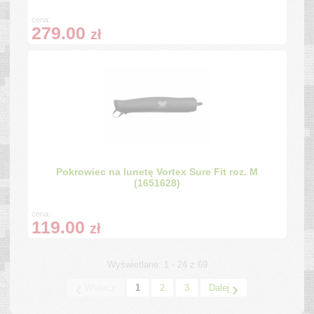
cena:
279.00
zł
Pokrowiec na lunetę Vortex Sure Fit roz. M
(1651628)
cena:
119.00
zł
Wyświetlane: 1 - 24 z 69
‹
›
Wstecz
1
2
3
Dalej