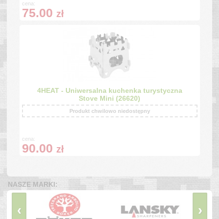
cena:
75.00
zł
4HEAT - Uniwersalna kuchenka turystyczna
Stove Mini (26620)
Produkt chwilowo niedostępny
cena:
90.00
zł
NASZE MARKI:
‹
›