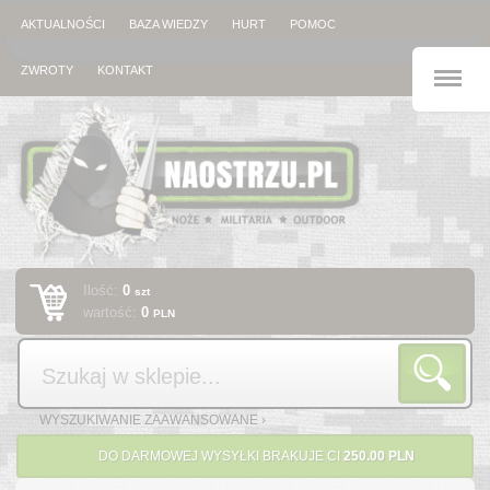
AKTUALNOŚCI
BAZA WIEDZY
HURT
POMOC
M
ZWROTY
KONTAKT
Ilość:
0
szt
wartość:
0
PLN
Szukaj
WYSZUKIWANIE ZAAWANSOWANE ›
DO DARMOWEJ WYSYŁKI BRAKUJE CI
250.00 PLN