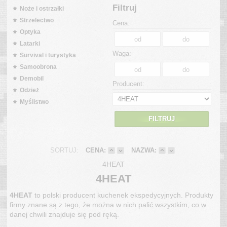
Filtruj
Noże i ostrzałki
Strzelectwo
Cena:
Optyka
Latarki
Waga:
Survival i turystyka
Samoobrona
Demobil
Producent:
Odzież
Myślistwo
FILTRUJ
SORTUJ:
CENA:
NAZWA:
4HEAT
4HEAT
4HEAT
to polski producent kuchenek ekspedycyjnych. Produkty
firmy znane są z tego, że można w nich palić wszystkim, co w
danej chwili znajduje się pod ręką.