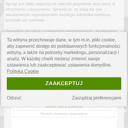
Sprzęt jest lekki, odporny na warunki pogodowe oraz łatwy w
utrzymaniu i czyszczeniu. Sprawia to, że stają się one
nieodzownym wyposażeniem każdego miłośnika outdooru,
turystyki czy survivalu.
Sprawdzą się także u najbardziej wymagającego, wojskowego
użytkownika jako główna lub zapasowa kuchenka poligonowa.
Ta witryna przechowuje dane, w tym m.in. pliki cookie,
4HEAT
aby zapewnić dostęp do podstawowych funkcjonalności
witryny, a także na potrzeby marketingu, personalizacji i
analiz. W każdej chwili możesz zmienić swoje
ustawienia lub zaakceptować ustawienia domyślne.
Polityka Cookie
ZAAKCEPTUJ
Odrzuć
Zarządzaj preferencjami
4HEAT - Uniwersalna kuchenka turystyczna
Stove ver.2 (26619)
Produkt chwilowo niedostępny