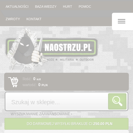
AKTUALNOŚCI
BAZA WIEDZY
HURT
POMOC
M
ZWROTY
KONTAKT
Ilość:
0
szt
wartość:
0
PLN
Szukaj
WYSZUKIWANIE ZAAWANSOWANE ›
DO DARMOWEJ WYSYŁKI BRAKUJE CI
250.00 PLN