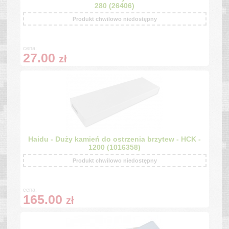
280 (26406)
Produkt chwilowo niedostępny
cena:
27.00
zł
Haidu - Duży kamień do ostrzenia brzytew - HCK -
1200 (1016358)
Produkt chwilowo niedostępny
cena:
165.00
zł