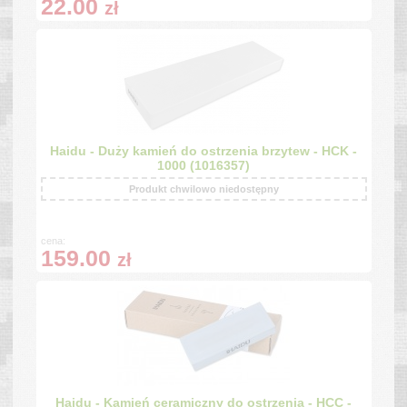
22.00
zł
Haidu - Duży kamień do ostrzenia brzytew - HCK -
1000 (1016357)
Produkt chwilowo niedostępny
cena:
159.00
zł
Haidu - Kamień ceramiczny do ostrzenia - HCC -