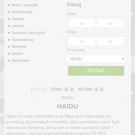
Filtruj
Noże i ostrzałki
Strzelectwo
Cena:
Optyka
Latarki
Waga:
Survival i turystyka
Samoobrona
Demobil
Producent:
Odzież
Myślistwo
FILTRUJ
SORTUJ:
CENA:
NAZWA:
HAIDU
HAIDU
Haidu to mała manufaktura na Węgrzech zajmująca się
produkcją doskonałych ostrzałek. Ideą powstania marki było
stworzenie kamienia, który jest w stanie poradzić sobie z
ostrzeniem noży ze stali hartowanej powyżej 60 HRC.