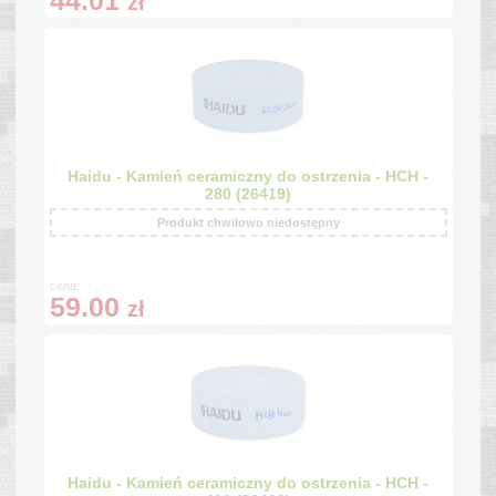
zł
Haidu - Kamień ceramiczny do ostrzenia - HCH -
280 (26419)
Produkt chwilowo niedostępny
cena:
59.00
zł
Haidu - Kamień ceramiczny do ostrzenia - HCH -