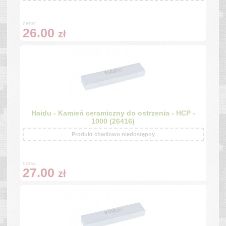
cena:
26.00
zł
Haidu - Kamień ceramiczny do ostrzenia - HCP -
1000 (26416)
Produkt chwilowo niedostępny
cena:
27.00
zł