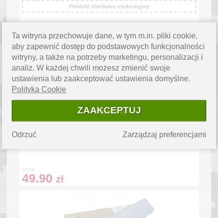
Produkt chwilowo niedostępny
cena:
Ta witryna przechowuje dane, w tym m.in. pliki cookie,
44.00
zł
aby zapewnić dostęp do podstawowych funkcjonalności
witryny, a także na potrzeby marketingu, personalizacji i
analiz. W każdej chwili możesz zmienić swoje
ustawienia lub zaakceptować ustawienia domyślne.
Polityka Cookie
ZAAKCEPTUJ
Haidu - Kamień ceramiczny do systemów
ostrzących - HCM - 600 (1016362)
Odrzuć
Zarządzaj preferencjami
Produkt chwilowo niedostępny
cena:
49.90
zł