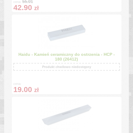
55.01
cena:
42.90
zł
Haidu - Kamień ceramiczny do ostrzenia - HCP -
180 (26412)
Produkt chwilowo niedostępny
cena:
19.00
zł