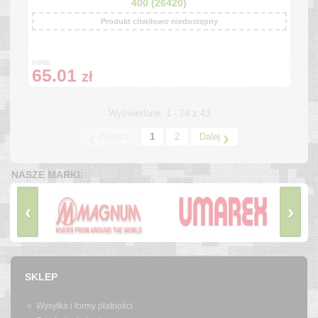
400 (26420)
Produkt chwilowo niedostępny
cena:
65.01
zł
Wyświetlane: 1 - 24 z 43
‹
›
Wstecz
1
2
Dalej
NASZE MARKI:
‹
›
SKLEP
Wysyłka i formy płatności