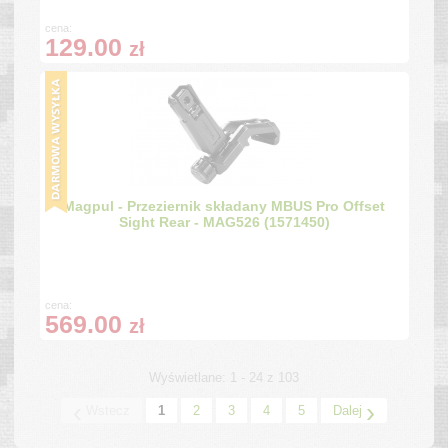
cena:
129.00
zł
Magpul - Przeziernik składany MBUS Pro Offset
Sight Rear - MAG526 (1571450)
cena:
569.00
zł
Wyświetlane: 1 - 24 z 103
‹
›
Wstecz
1
2
3
4
5
Dalej