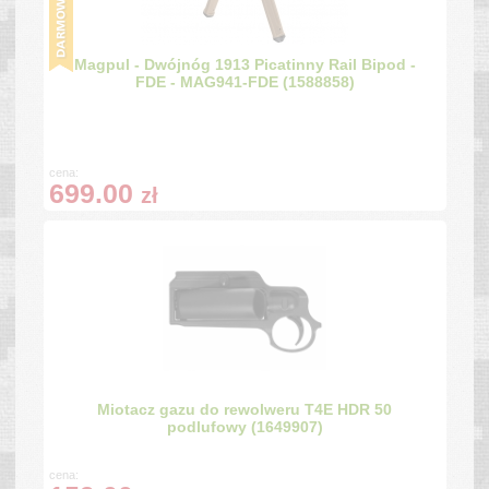
Magpul - Dwójnóg 1913 Picatinny Rail Bipod -
FDE - MAG941-FDE (1588858)
cena:
699.00
zł
Miotacz gazu do rewolweru T4E HDR 50
podlufowy (1649907)
cena: