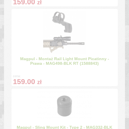
159.00
zł
Magpul - Montaż Rail Light Mount Picatinny -
Prawa - MAG498-BLK RT (1588843)
cena:
159.00
zł
Magpul - Sling Mount Kit - Type 2 - MAG332-BLK