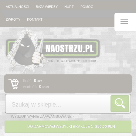
AKTUALNOŚCI
BAZA WIEDZY
HURT
POMOC
M
ZWROTY
KONTAKT
Ilość:
0
szt
wartość:
0
PLN
Szukaj
WYSZUKIWANIE ZAAWANSOWANE ›
DO DARMOWEJ WYSYŁKI BRAKUJE CI
250.00 PLN