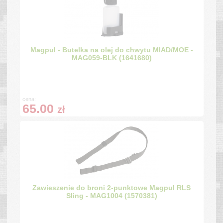
Magpul - Butelka na olej do chwytu MIAD/MOE -
MAG059-BLK (1641680)
cena:
65.00
zł
Zawieszenie do broni 2-punktowe Magpul RLS
Sling - MAG1004 (1570381)