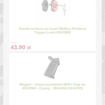
Zamek na klucz do broni Walther ProSecur
Trigger Lock (1653380)
cena:
43.90
zł
Magpul - Chwyt pistoletow MOE+ Grip do
AR15/M4 - Czarny - MAG416 (1644765)