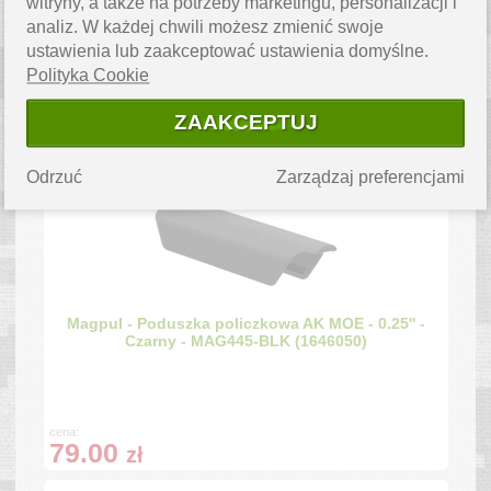
witryny, a także na potrzeby marketingu, personalizacji i
analiz. W każdej chwili możesz zmienić swoje
ustawienia lub zaakceptować ustawienia domyślne.
Przyrząd do czyszczenia pistoletu HDP 50 T4E
Polityka Cookie
(1670951)
ZAAKCEPTUJ
cena:
45.90
zł
Odrzuć
Zarządzaj preferencjami
Magpul - Poduszka policzkowa AK MOE - 0.25'' -
Czarny - MAG445-BLK (1646050)
cena:
79.00
zł