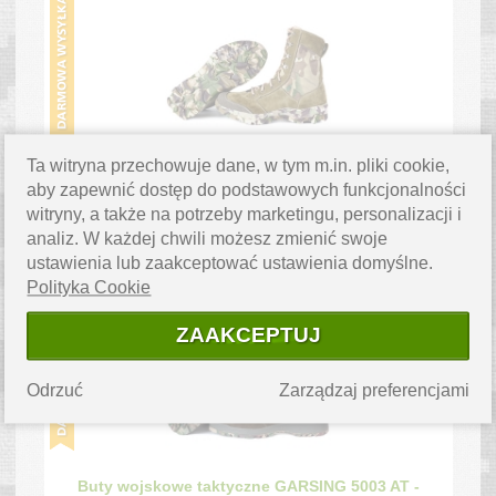
Ta witryna przechowuje dane, w tym m.in. pliki cookie,
Buty wojskowe taktyczne GARSING 0339 MO -
aby zapewnić dostęp do podstawowych funkcjonalności
Saboteur (1570012)
witryny, a także na potrzeby marketingu, personalizacji i
analiz. W każdej chwili możesz zmienić swoje
382.00
cena:
277.00
ustawienia lub zaakceptować ustawienia domyślne.
zł
Polityka Cookie
ZAAKCEPTUJ
Odrzuć
Zarządzaj preferencjami
Buty wojskowe taktyczne GARSING 5003 AT -