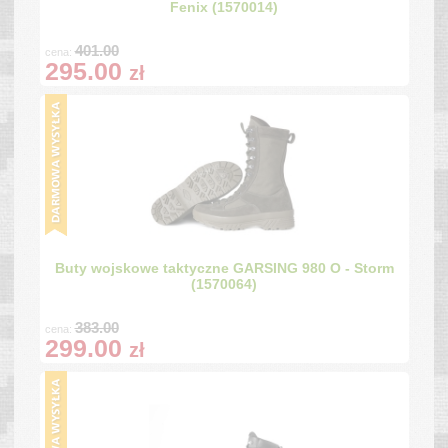
Fenix (1570014)
401.00
cena:
295.00
zł
Buty wojskowe taktyczne GARSING 980 O - Storm
(1570064)
383.00
cena:
299.00
zł