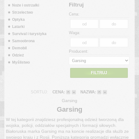
Filtruj
Noże i ostrzałki
Strzelectwo
Cena:
Optyka
Latarki
Waga:
Survival i turystyka
Samoobrona
Demobil
Producent:
Odzież
Myślistwo
FILTRUJ
SORTUJ:
CENA:
NAZWA:
Garsing
Garsing
W tej kategorii znajdziesz profesjonalną odzież tworzoną dla
wojska, policji, oddziałów specjalnych i formacji siłowych.
Białoruska marka Garsing ma na koncie realizacje dla służb ze
swojego kraju i z Rosji. Poniższa kategoria gromadzi wyłącznie