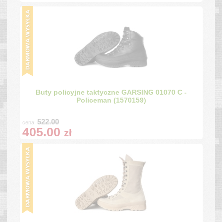
Buty policyjne taktyczne GARSING 01070 C -
Policeman (1570159)
522.00
cena:
405.00
zł