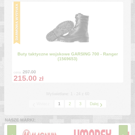
Buty taktyczne wojskowe GARSING 700 - Ranger
(1569653)
297.00
cena:
215.00
zł
Wyświetlane: 1 - 24 z 60
‹
›
Wstecz
1
2
3
Dalej
NASZE MARKI: