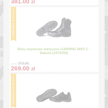
381.00
zł
Buty wojskowe taktyczne GARSING 0652 C -
Dakota (1570160)
373.00
cena:
269.00
zł