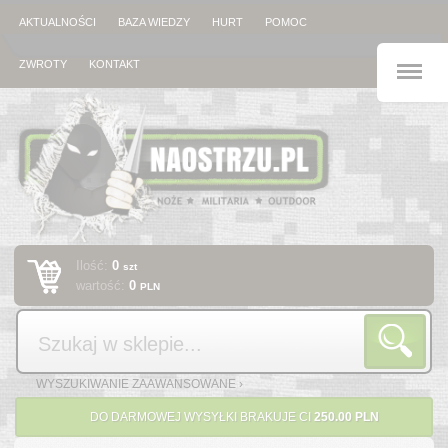
AKTUALNOŚCI
BAZA WIEDZY
HURT
POMOC
M
ZWROTY
KONTAKT
Ilość:
0
szt
wartość:
0
PLN
Szukaj
WYSZUKIWANIE ZAAWANSOWANE ›
DO DARMOWEJ WYSYŁKI BRAKUJE CI
250.00 PLN