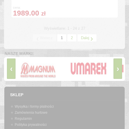
cena:
1989.00
zł
Wyświetlane: 1 - 24 z 27
‹
›
Wstecz
1
2
Dalej
NASZE MARKI:
‹
›
SKLEP
Wysyłka i formy płatności
Zamówienia hurtowe
Regulamin
Polityka prywatności