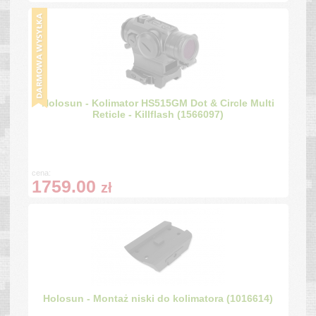
Holosun - Kolimator HS515GM Dot & Circle Multi
Reticle - Killflash (1566097)
cena:
1759.00
zł
Holosun - Montaż niski do kolimatora (1016614)