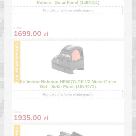
Reticle - Solar Panel (1566101)
Produkt chwilowo niedostępny
cena:
1699.00
zł
Kolimator Holosun HE507C-GR V2 Micro Green
Dot - Solar Panel (1654471)
Produkt chwilowo niedostępny
cena:
1935.00
zł