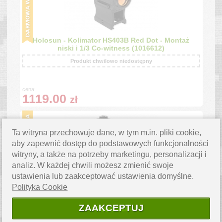
Holosun - Kolimator HS403B Red Dot - Montaż
niski i 1/3 Co-witness (1016612)
Produkt chwilowo niedostępny
cena:
1119.00
zł
Ta witryna przechowuje dane, w tym m.in. pliki cookie,
aby zapewnić dostęp do podstawowych funkcjonalności
witryny, a także na potrzeby marketingu, personalizacji i
analiz. W każdej chwili możesz zmienić swoje
ustawienia lub zaakceptować ustawienia domyślne.
Holosun - Kolimator HS403GL Red Dot - Montaż
niski i 1/3 Co-witness (1016613)
Polityka Cookie
Produkt chwilowo niedostępny
ZAAKCEPTUJ