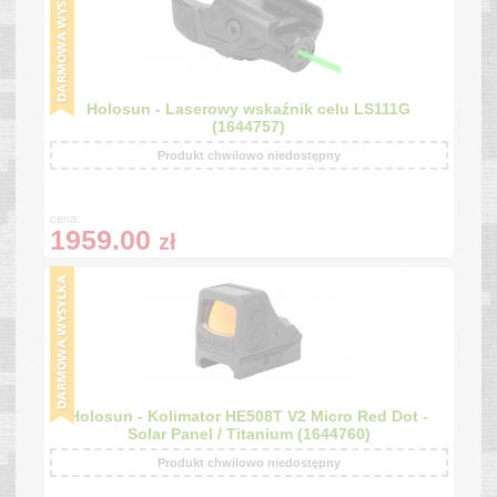
Holosun - Laserowy wskaźnik celu LS111G
(1644757)
Produkt chwilowo niedostępny
cena:
1959.00
zł
Holosun - Kolimator HE508T V2 Micro Red Dot -
Solar Panel / Titanium (1644760)
Produkt chwilowo niedostępny