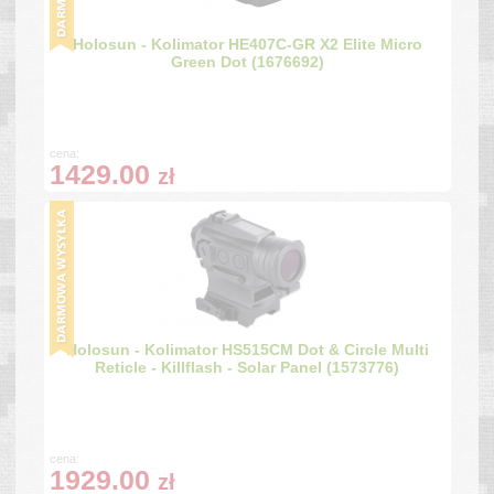
Holosun - Kolimator HE407C-GR X2 Elite Micro
Green Dot (1676692)
cena:
1429.00
zł
Holosun - Kolimator HS515CM Dot & Circle Multi
Reticle - Killflash - Solar Panel (1573776)
cena:
1929.00
zł