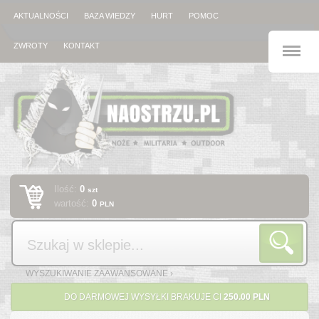
AKTUALNOŚCI
BAZA WIEDZY
HURT
POMOC
M
ZWROTY
KONTAKT
Ilość:
0
szt
wartość:
0
PLN
Szukaj
WYSZUKIWANIE ZAAWANSOWANE ›
DO DARMOWEJ WYSYŁKI BRAKUJE CI
250.00 PLN