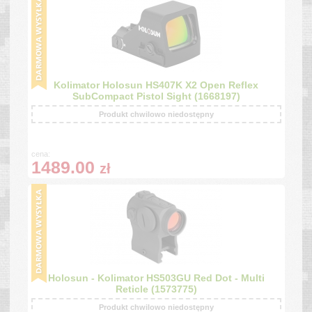
Kolimator Holosun HS407K X2 Open Reflex
SubCompact Pistol Sight (1668197)
Produkt chwilowo niedostępny
cena:
1489.00
zł
Holosun - Kolimator HS503GU Red Dot - Multi
Reticle (1573775)
Produkt chwilowo niedostępny