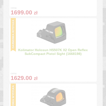
cena:
1699.00
zł
Kolimator Holosun HS507K X2 Open Reflex
SubCompact Pistol Sight (1668198)
cena:
1629.00
zł