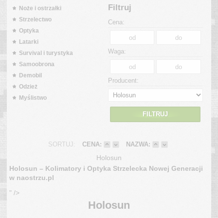
Filtruj
Noże i ostrzałki
Strzelectwo
Cena:
Optyka
Latarki
Waga:
Survival i turystyka
Samoobrona
Demobil
Producent:
Odzież
Myślistwo
FILTRUJ
SORTUJ:
CENA:
NAZWA:
Holosun
Holosun – Kolimatory i Optyka Strzelecka Nowej Generacji
w naostrzu.pl
" />
Holosun