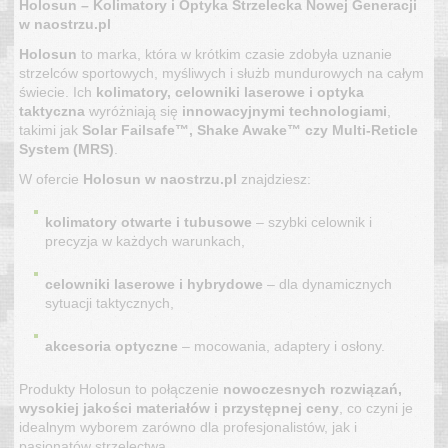
Holosun – Kolimatory i Optyka Strzelecka Nowej Generacji
w naostrzu.pl
Holosun
to marka, która w krótkim czasie zdobyła uznanie
strzelców sportowych, myśliwych i służb mundurowych na całym
świecie. Ich
kolimatory, celowniki laserowe i optyka
taktyczna
wyróżniają się
innowacyjnymi technologiami
,
takimi jak
Solar Failsafe™, Shake Awake™ czy Multi-Reticle
System (MRS)
.
W ofercie
Holosun w naostrzu.pl
znajdziesz:
kolimatory otwarte i tubusowe
– szybki celownik i
precyzja w każdych warunkach,
celowniki laserowe i hybrydowe
– dla dynamicznych
sytuacji taktycznych,
akcesoria optyczne
– mocowania, adaptery i osłony.
Produkty Holosun to połączenie
nowoczesnych rozwiązań,
wysokiej jakości materiałów i przystępnej ceny
, co czyni je
idealnym wyborem zarówno dla profesjonalistów, jak i
pasjonatów strzelectwa.