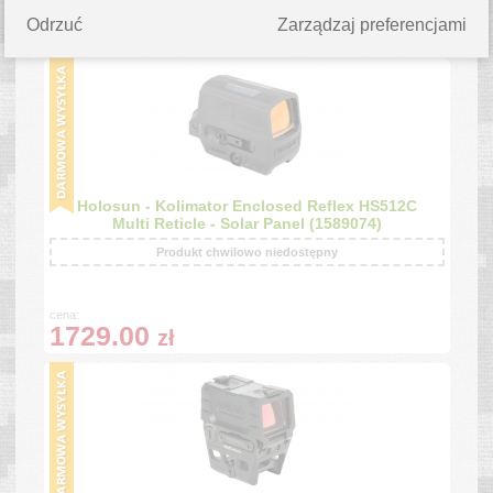
cena:
Odrzuć
Zarządzaj preferencjami
1990.00
zł
Holosun - Kolimator Enclosed Reflex HS512C
Multi Reticle - Solar Panel (1589074)
Produkt chwilowo niedostępny
cena:
1729.00
zł