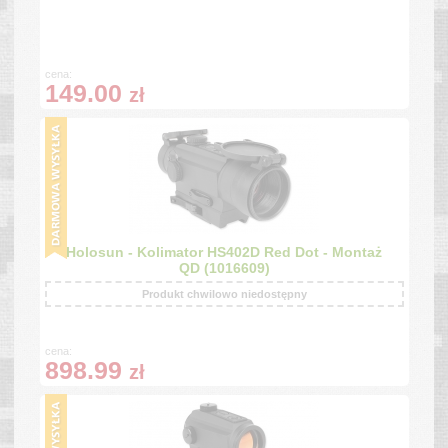
cena:
149.00
zł
Holosun - Kolimator HS402D Red Dot - Montaż
QD (1016609)
Produkt chwilowo niedostępny
cena:
898.99
zł