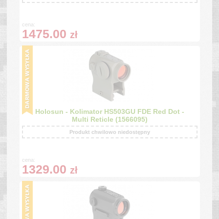
cena:
1475.00
zł
Holosun - Kolimator HS503GU FDE Red Dot -
Multi Reticle (1566095)
Produkt chwilowo niedostępny
cena:
1329.00
zł