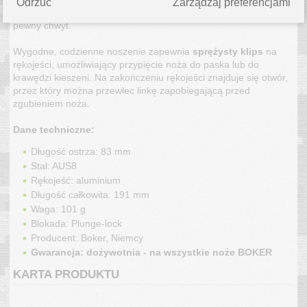
Odrzuć
Zarządzaj preferencjami
wyprofilowana, a faktura antypoślizgowa zapewnia bardzo
pewny chwyt.
Wygodne, codzienne noszenie zapewnia
sprężysty
klips
na
rękojeści, umożliwiający przypięcie noża do paska lub do
krawędzi kieszeni. Na zakończeniu rękojeści znajduje się otwór,
przez który można przewlec linkę zapobiegającą przed
zgubieniem noża.
Dane techniczne:
Długość ostrza: 83 mm
Stal: AUS8
Rękojeść: aluminium
Długość całkowita: 191 mm
Waga: 101 g
Blokada: Plunge-lock
Producent: Boker, Niemcy
Gwarancja: dożywotnia - na wszystkie noże BOKER
KARTA PRODUKTU