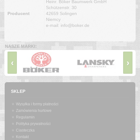
Heinr. Böker Baumwerk GmbH
Schützenstr. 30
Producent
42659 Solingen
Niemcy
e-mail: info@boker.de
NASZE MARKI:
‹
›
SKLEP
Wysyłka i formy płatności
Zamówienia hurtowe
Regulamin
Polityka prywatności
Ciasteczka
Kontakt