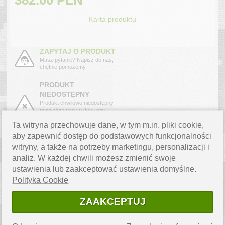
Karta produktu
ZAPYTAJ O PRODUKT
Masz pytanie? Napisz do nas,
chętnie pomożemy.
PRODUKT
NIEDOSTĘPNY
Produkt chwilowo niedostępny
powiadom mnie o dostawie.
›
Ta witryna przechowuje dane, w tym m.in. pliki cookie,
aby zapewnić dostęp do podstawowych funkcjonalności
witryny, a także na potrzeby marketingu, personalizacji i
OPIS PRODUKTU
analiz. W każdej chwili możesz zmienić swoje
Nóż serii Kalashnikov w wersji z ostrzem o profilu
sheepfoot
ze
ustawienia lub zaakceptować ustawienia domyślne.
stali
AUS8
. Bezpieczeństwo użytkownika zapewnia blokada
Polityka Cookie
plunge lock
, której przycisk służy również do zwalniania
sprężyny otwierającej nóż
.
ZAAKCEPTUJ
Rękojeść wykonana z
aluminium
, do której przytwierdzono za
pomocą śrub okładziny. Rękojeść jest ergonomicznie