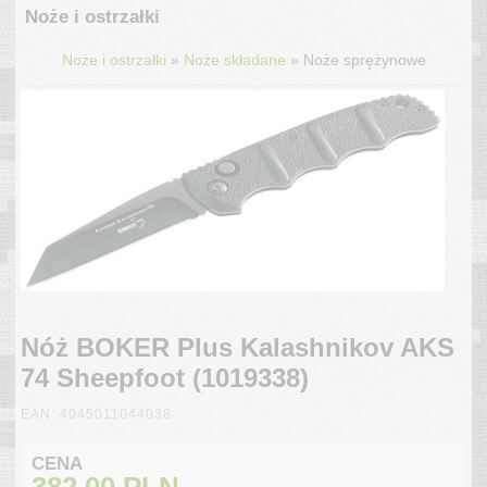
Noże i ostrzałki
»
»
Noże i ostrzałki
Noże składane
Noże sprężynowe
Nóż BOKER Plus Kalashnikov AKS
74 Sheepfoot (1019338)
EAN: 4045011044038
CENA
382.00
PLN