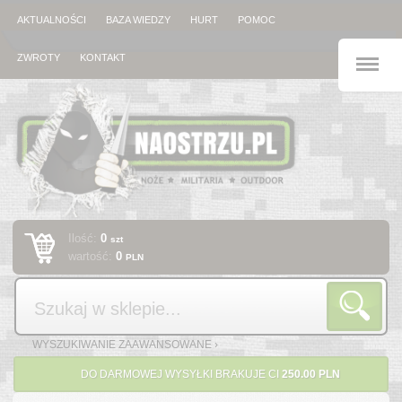
AKTUALNOŚCI
BAZA WIEDZY
HURT
POMOC
M
ZWROTY
KONTAKT
Ilość:
0
szt
wartość:
0
PLN
Szukaj
WYSZUKIWANIE ZAAWANSOWANE ›
DO DARMOWEJ WYSYŁKI BRAKUJE CI
250.00 PLN