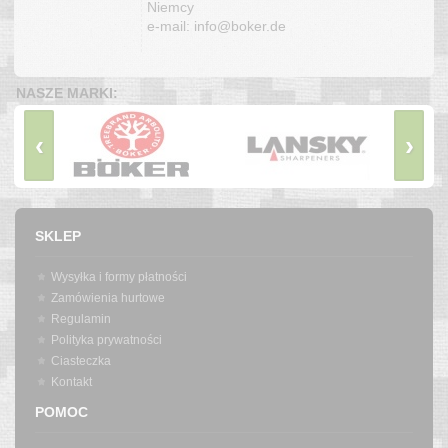
Niemcy
e-mail: info@boker.de
NASZE MARKI:
‹
›
SKLEP
Wysyłka i formy płatności
Zamówienia hurtowe
Regulamin
Polityka prywatności
Ciasteczka
Kontakt
POMOC