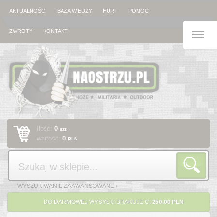
AKTUALNOŚCI
BAZA WIEDZY
HURT
POMOC
M
ZWROTY
KONTAKT
Ilość:
0
szt
wartość:
0
PLN
Szukaj
WYSZUKIWANIE ZAAWANSOWANE ›
DO DARMOWEJ WYSYŁKI BRAKUJE CI
250.00 PLN