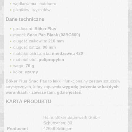
wędkowania i outdooru
pikników i wyjazdów
Dane techniczne
producent:
Böker Plus
model:
Snac Pac Black (03BO800)
długość całkowita:
210 mm
długość ostrza:
90 mm
materiał ostrza:
stal nierdzewna 420
materiał etui:
polipropylen
waga:
70 g
kolor:
czarny
Böker Plus Snac Pac
to lekki i funkcjonalny zestaw sztućców
turystycznych, który zapewnia
wygodę jedzenia w każdych
warunkach - zawsze tam, gdzie jesteś
.
KARTA PRODUKTU
Heinr. Böker Baumwerk GmbH
Schützenstr. 30
Producent
42659 Solingen