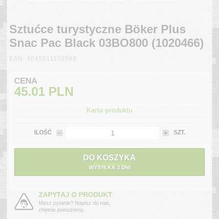
Sztućce turystyczne Böker Plus
Snac Pac Black 03BO800 (1020466)
EAN: 4045011106088
CENA
45.01
PLN
Karta produktu
ILOŚĆ
SZT.
DO KOSZYKA
WYSYŁKA 3 DNI
ZAPYTAJ O PRODUKT
Masz pytanie? Napisz do nas,
chętnie pomożemy.