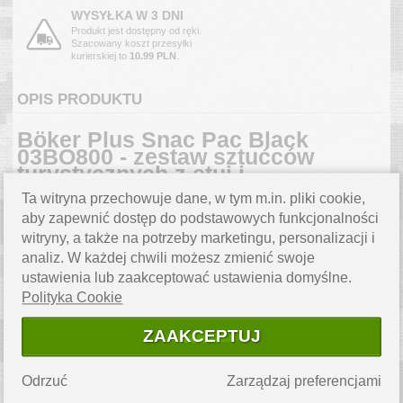
WYSYŁKA W 3 DNI
Produkt jest dostępny od ręki.
Szacowany koszt przesyłki
kurierskiej to
10.99 PLN
.
OPIS PRODUKTU
Böker Plus Snac Pac Black
03BO800 - zestaw sztućców
turystycznych z etui i
pojemnikiem na przyprawy
Ta witryna przechowuje dane, w tym m.in. pliki cookie,
aby zapewnić dostęp do podstawowych funkcjonalności
Böker Plus Snac Pac Black
to kompaktowy i praktyczny zestaw
witryny, a także na potrzeby marketingu, personalizacji i
sztućców turystycznych, stworzony z myślą o wygodnym
analiz. W każdej chwili możesz zmienić swoje
spożywaniu posiłków w podróży. Lekki, funkcjonalny i łatwy do
przenoszenia - idealnie sprawdzi się podczas wyjazdów,
ustawienia lub zaakceptować ustawienia domyślne.
biwaków oraz codziennego użytkowania poza domem.
Polityka Cookie
Najważniejsze cechy
ZAAKCEPTUJ
kompletny zestaw: nóż, widelec i łyżeczka
stal nierdzewna
420
(ostrze noża)
Odrzuć
Zarządzaj preferencjami
kompaktowe etui z tworzywa
polipropylenowego