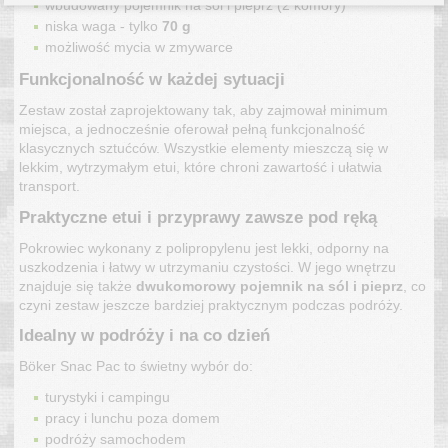
wbudowany pojemnik na sól i pieprz (2 komory)
niska waga - tylko
70 g
możliwość mycia w zmywarce
Funkcjonalność w każdej sytuacji
Zestaw został zaprojektowany tak, aby zajmował minimum
miejsca, a jednocześnie oferował pełną funkcjonalność
klasycznych sztućców. Wszystkie elementy mieszczą się w
lekkim, wytrzymałym etui, które chroni zawartość i ułatwia
transport.
Praktyczne etui i przyprawy zawsze pod ręką
Pokrowiec wykonany z polipropylenu jest lekki, odporny na
uszkodzenia i łatwy w utrzymaniu czystości. W jego wnętrzu
znajduje się także
dwukomorowy pojemnik na sól i pieprz
, co
czyni zestaw jeszcze bardziej praktycznym podczas podróży.
Idealny w podróży i na co dzień
Böker Snac Pac to świetny wybór do:
turystyki i campingu
pracy i lunchu poza domem
podróży samochodem