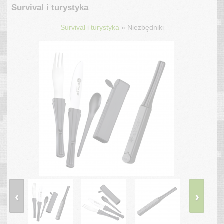
Survival i turystyka
»
Survival i turystyka
Niezbędniki
‹
›