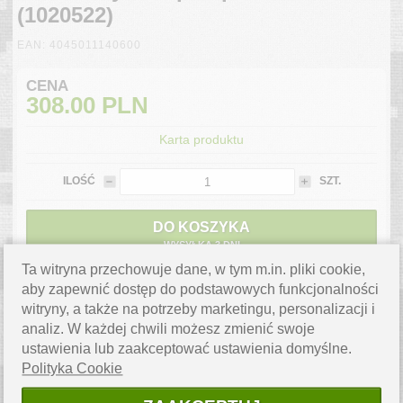
(1020522)
EAN: 4045011140600
CENA
308.00
PLN
Karta produktu
ILOŚĆ
SZT.
DO KOSZYKA
WYSYŁKA 3 DNI
Ta witryna przechowuje dane, w tym m.in. pliki cookie,
aby zapewnić dostęp do podstawowych funkcjonalności
ZAPYTAJ O PRODUKT
witryny, a także na potrzeby marketingu, personalizacji i
Masz pytanie? Napisz do nas,
chętnie pomożemy.
analiz. W każdej chwili możesz zmienić swoje
ustawienia lub zaakceptować ustawienia domyślne.
WYSYŁKA W 3 DNI
Polityka Cookie
Produkt jest dostępny od ręki.
Szacowany koszt przesyłki
kurierskiej to
0.00 PLN
.