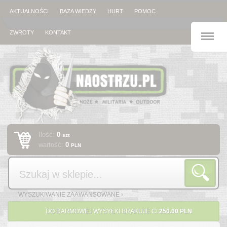
AKTUALNOŚCI
BAZA WIEDZY
HURT
POMOC
M
ZWROTY
KONTAKT
Ilość:
0
szt
wartość:
0
PLN
Szukaj
WYSZUKIWANIE ZAAWANSOWANE ›
DO DARMOWEJ WYSYŁKI BRAKUJE CI
250.00 PLN