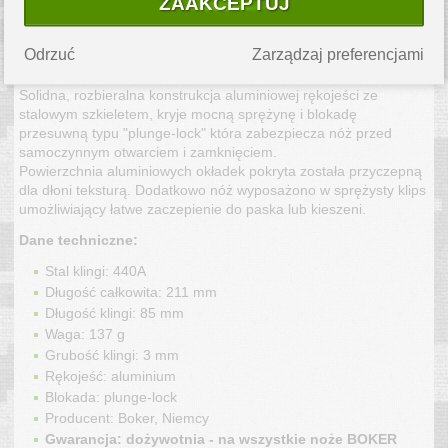
ZAAKCEPTUJ
OPIS PRODUKTU
Odrzuć
Zarządzaj preferencjami
Strike to kolejna propozycja dla fanów noży automatycznych.
Solidna, rozbieralna konstrukcja aluminiowej rękojeści ze
stalowym szkieletem, kryje mocną sprężynę i blokadę
przesuwną typu "plunge-lock" która zabezpiecza nóż przed
samoczynnym otwarciem i zamknięciem.
Powierzchnia aluminiowych okładek pokryta została przyczepną
dla dłoni teksturą. Dodatkowo nóż wyposażono w sprężysty klips
umożliwiający łatwe zaczepienie do paska lub kieszeni.
Dane techniczne:
Stal klingi: 440A
Długość całkowita: 211 mm
Długość klingi: 85 mm
Waga: 137 g
Grubość klingi: 3 mm
Rękojeść: aluminium
Blokada: plunge-lock
Producent: Boker, Niemcy
Gwarancja: dożywotnia - na wszystkie noże BOKER