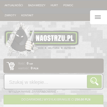
AKTUALNOŚCI
BAZA WIEDZY
HURT
POMOC
M
ZWROTY
KONTAKT
Ilość:
0
szt
wartość:
0
PLN
Szukaj
WYSZUKIWANIE ZAAWANSOWANE ›
DO DARMOWEJ WYSYŁKI BRAKUJE CI
250.00 PLN