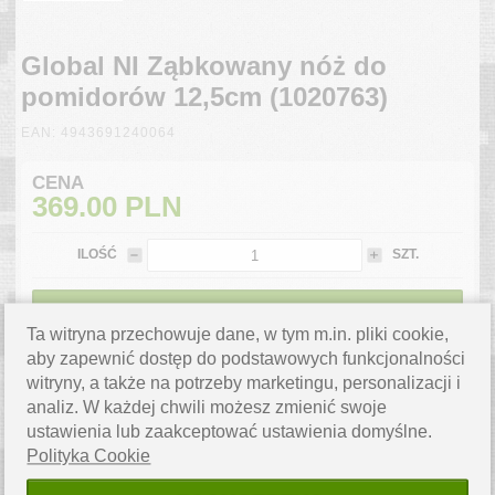
Global NI Ząbkowany nóż do
pomidorów 12,5cm (1020763)
EAN: 4943691240064
CENA
369.00
PLN
ILOŚĆ
SZT.
DO KOSZYKA
Ta witryna przechowuje dane, w tym m.in. pliki cookie,
WYSYŁKA 3 DNI
aby zapewnić dostęp do podstawowych funkcjonalności
witryny, a także na potrzeby marketingu, personalizacji i
ZAPYTAJ O PRODUKT
analiz. W każdej chwili możesz zmienić swoje
Masz pytanie? Napisz do nas,
chętnie pomożemy.
ustawienia lub zaakceptować ustawienia domyślne.
Polityka Cookie
WYSYŁKA W 3 DNI
Produkt jest dostępny od ręki.