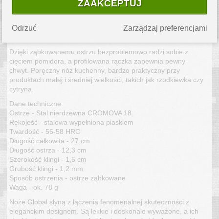
ZAAKCEPTUJ
Szacowany koszt przesyłki
kurierskiej to
0.00 PLN
.
Odrzuć
Zarządzaj preferencjami
OPIS PRODUKTU
Dzięki ząbkowanemu ostrzu bezproblemowo radzi sobie z
cięciem pomidora, a profilowana rączka zapewnia pewny
chwyt. Poręczny nóż kuchenny, bardzo praktyczny przy
produktach małej i średniej wielkości, takich jak rzodkiewka czy
cytryna.
Dane techniczne:
Ostrze - Stal nierdzewna CROMOVA 18
Rękojeść - stalowa wypełniona piaskiem
Twardość - 56-58 HRC
Długość całkowita - 27 cm
Długość ostrza - 12,3 cm
Szerokość klingi - 1,5 cm
Grubość klingi - 1,2 mm
Sposób ostrzenia - ostrze ząbkowane
Waga - ok. 78 g
Noże Global słyną z łączenia fenomenalnej skuteczności z
eleganckim designem. Są lekkie i doskonale wyważone, a ich