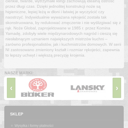
cienkie, twarde, wytrzymałe klingi zachowują idealną ostrość
przez długi czas. Dzięki jednolitej konstrukcji noże są
higieniczne, lepiej leżą w dłoni i łatwiej je wyczyścić czy
naostrzyć. Indywidualnie wyważana rękojeść została tak
skonstruowana, by redukować zmęczenie i nie wyślizgiwać się z
rąk. Noże Global, zaprojektowane w 1985 r. przez Komina
Yamadę, zdobyły wiele międzynarodowych nagród i cieszą się
niesłabnącym uznaniem największych mistrzów kuchni –
zarówno profesjonalistów, jak i kuchmistrzów domowych. W serii
NI zastosowano zmieniony kształt i rozmiar rękojeści, zapewnia
to lepszy uchwyt i większą precyzję krojenia.
NASZE MARKI:
‹
›
SKLEP
Wysyłka i formy płatności