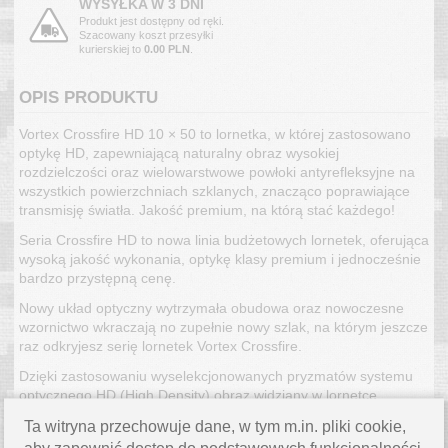
WYSYŁKA W 3 DNI
Produkt jest dostępny od ręki.
Szacowany koszt przesyłki
kurierskiej to
0.00 PLN
.
OPIS PRODUKTU
Vortex Crossfire HD 10 × 50 to lornetka, w której zastosowano
optykę HD, zapewniającą naturalny obraz wysokiej
rozdzielczości oraz wielowarstwowe powłoki antyrefleksyjne na
wszystkich powierzchniach szklanych, znacząco poprawiające
transmisję światła. Jakość premium, na którą stać każdego!
Seria Crossfire HD to nowa linia budżetowych lornetek, oferująca
wysoką jakość wykonania, optykę klasy premium i jednocześnie
bardzo przystępną cenę.
Nowy układ optyczny wytrzymała obudowa oraz nowoczesne
wzornictwo wkraczają no zupełnie nowy szlak, na którym jeszcze
raz odkryjesz serię lornetek Vortex Crossfire.
Dzięki zastosowaniu wyselekcjonowanych pryzmatów systemu
optycznego HD (High Density) obraz widziany w lornetce
cechuje się wyjątkowo wysoką rozdzielczością i ostrością od
Ta witryna przechowuje dane, w tym m.in. pliki cookie,
krawędzi do krawędzi, ma zredukowaną aberrację chromatyczną