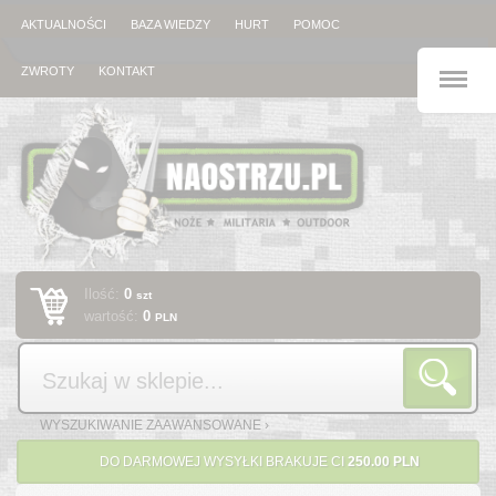
AKTUALNOŚCI
BAZA WIEDZY
HURT
POMOC
M
ZWROTY
KONTAKT
Ilość:
0
szt
wartość:
0
PLN
Szukaj
WYSZUKIWANIE ZAAWANSOWANE ›
DO DARMOWEJ WYSYŁKI BRAKUJE CI
250.00 PLN