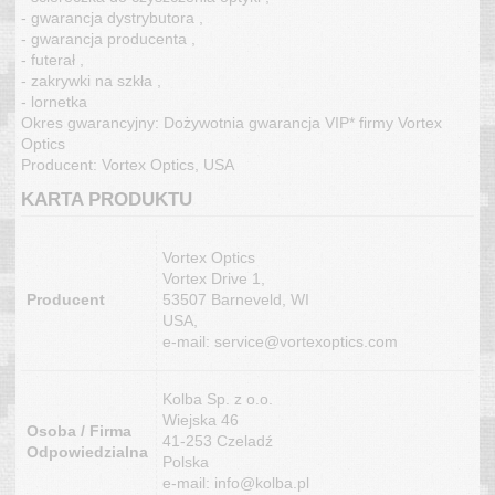
- gwarancja dystrybutora ,
- gwarancja producenta ,
- futerał ,
- zakrywki na szkła ,
- lornetka
Okres gwarancyjny: Dożywotnia gwarancja VIP* firmy Vortex
Optics
Producent: Vortex Optics, USA
KARTA PRODUKTU
Vortex Optics
Vortex Drive 1,
Producent
53507 Barneveld, WI
USA,
e-mail: service@vortexoptics.com
Kolba Sp. z o.o.
Wiejska 46
Osoba / Firma
41-253 Czeladź
Odpowiedzialna
Polska
e-mail: info@kolba.pl