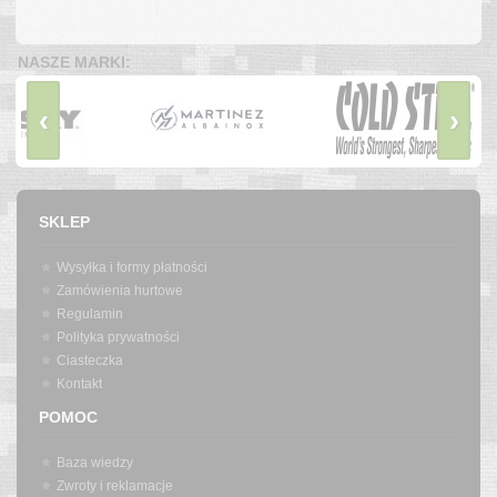
NASZE MARKI:
‹
›
SKLEP
Wysyłka i formy płatności
Zamówienia hurtowe
Regulamin
Polityka prywatności
Ciasteczka
Kontakt
POMOC
Baza wiedzy
Zwroty i reklamacje