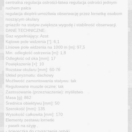
centralna regulacja ostrości-łatwa regulacja ostrości jednym
ruchem palca
regulacja dioptrii-umożliwia obserwację przez lornetkę osobom
noszącym okulary
gniazdo na statyw-zwiększa wygodę i stabilność obserwacji.
DANE TECHNICZNE:
Gaz wypełniający: Azot
Kątowe pole widzenia [°]: 6,1
Liniowe pole widzenia na 1000 m [m]: 97,5
Min. odległość ostrzenia [m]: 1,8
Odległość od oka [mm]: 17
Powiększenie [×]: 10
Rozstaw okularu [mm]: 60-76
Układ pryzmatu: dachowy
Możliwość zamontowania statywu: tak
Regulowane muszle oczne: tak
Zastosowanie (przeznaczenie): myślistwo
Masa [g]: 862
Średnica obiektywu [mm]: 50
Szerokość [mm]: 135
Wysokość całkowita [mm]: 170
Elementy zestawu lornetki
- pasek na szyję ,
- ściereczka do czyszczenia optyki ,