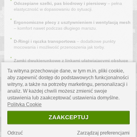
Odczepiane szelki, pas biodrowy i piersiowy
– pełna
elastyczność w dopasowaniu do sytuacji.
Ergonomiczne plecy z usztywnieniem i wentylacją mesh
– komfort nawet podczas długiego marszu.
D-Ringi i rączka transportowa
– dodatkowe punkty
mocowania i możliwość przenoszenia jak torby.
Zamki dwukierunkowe z linkami ułatwiającymi obsługę
w rękawicach.
Ta witryna przechowuje dane, w tym m.in. pliki cookie,
aby zapewnić dostęp do podstawowych funkcjonalności
Dla kogo
witryny, a także na potrzeby marketingu, personalizacji i
analiz. W każdej chwili możesz zmienić swoje
Plecak
CMG ASSAULT 25L
to uniwersalne rozwiązanie dla:
ustawienia lub zaakceptować ustawienia domyślne.
Polityka Cookie
żołnierzy, funkcjonariuszy i pasjonatów militariów,
ZAAKCEPTUJ
miłośników bushcraftu, survivalu i airsoftu,
Odrzuć
Zarządzaj preferencjami
turystów, rowerzystów i podróżników,