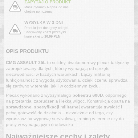
ZAPYTAJ O PRODUKT
Masz pytanie? Napisz do nas,
chętnie pomożemy.
WYSYŁKA W 3 DNI
Produkt jest dostępny od ręki.
Szacowany koszt przesyłki
kurierskiej to
10.99 PLN
.
OPIS PRODUKTU
CMG ASSAULT 25L
to solidny, dwukomorowy plecak taktyczny
zaprojektowany dla tych, którzy wymagają od sprzętu
niezawodności w każdych warunkach. Łączy militarną
funkcjonalność z wygodą użytkowania, dzięki czemu sprawdza
się zarówno w terenie, jak i w codziennym życiu.
Plecak wykonano z wytrzymałego
poliestru 600D
, odpornego
na przetarcia, zabrudzenia i lekką wilgoć. Konstrukcja oparta na
sprawdzonej specyfikacji militarnej
gwarantuje trwałość i
pełną gotowość do działania – niezależnie od tego, czy
wyruszasz na wyprawę survivalową, trening w terenie czy do
pracy w wymagającym środowisku.
Najważniejsze cechy i zalety