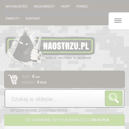
AKTUALNOŚCI
BAZA WIEDZY
HURT
POMOC
M
ZWROTY
KONTAKT
Ilość:
0
szt
wartość:
0
PLN
Szukaj
WYSZUKIWANIE ZAAWANSOWANE ›
DO DARMOWEJ WYSYŁKI BRAKUJE CI
250.00 PLN