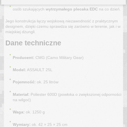
osób szukających
wytrzymałego plecaka EDC
na co dzień.
Jego konstrukcja łączy wojskową niezawodność z praktycznym
designem, dzięki czemu sprawdza się zarówno w terenie, jak i w
miejskiej dżungli.
Dane techniczne
Producent:
CMG (Camo Military Gear)
Model:
ASSAULT 25L
Pojemność:
ok. 25 litrów
Materiał:
Poliester 600D (powłoka o zwiększonej odporności
na wilgoć)
Waga:
ok. 1250 g
Wymiary:
ok. 42 × 25 × 25 cm