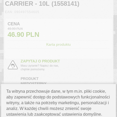
CARRIER - 10L (1558141)
EAN: 090497554605
CENA
49.99 PLN
46.90
PLN
Karta produktu
ZAPYTAJ O PRODUKT
Masz pytanie? Napisz do nas,
chętnie pomożemy.
PRODUKT
NIEDOSTĘPNY
Produkt chwilowo niedostępny
Ta witryna przechowuje dane, w tym m.in. pliki cookie,
powiadom mnie o dostawie.
›
aby zapewnić dostęp do podstawowych funkcjonalności
witryny, a także na potrzeby marketingu, personalizacji i
analiz. W każdej chwili możesz zmienić swoje
OPIS PRODUKTU
ustawienia lub zaakceptować ustawienia domyślne.