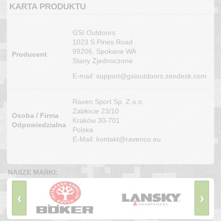
KARTA PRODUKTU
GSI Outdoors
1023 S Pines Road
99206, Spokane WA
Producent
Stany Zjednoczone
E-mail: support@gsioutdoors.zendesk.com
Raven Sport Sp. Z o.o.
Zabłocie 23/10
Osoba / Firma
Kraków 30-701
Odpowiedzialna
Polska
E-Mail: kontakt@ravenco.eu
NASZE MARKI:
‹
›