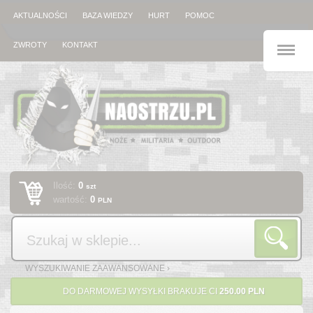
AKTUALNOŚCI
BAZA WIEDZY
HURT
POMOC
M
ZWROTY
KONTAKT
Ilość:
0
szt
wartość:
0
PLN
Szukaj
WYSZUKIWANIE ZAAWANSOWANE ›
DO DARMOWEJ WYSYŁKI BRAKUJE CI
250.00 PLN