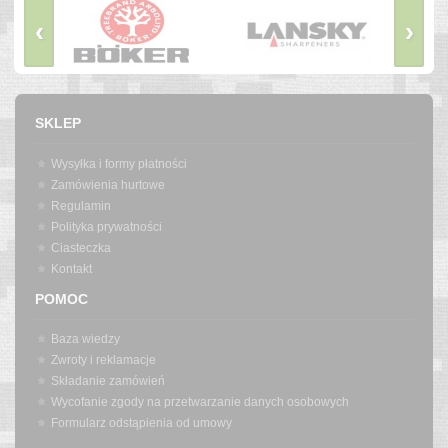
‹
›
SKLEP
Wysyłka i formy płatności
Zamówienia hurtowe
Regulamin
Polityka prywatności
Ciasteczka
Kontakt
POMOC
Baza wiedzy
Zwroty i reklamacje
Składanie zamówień
Wycofanie zgody na przetwarzanie danych osobowych
Formularz odstąpienia od umowy