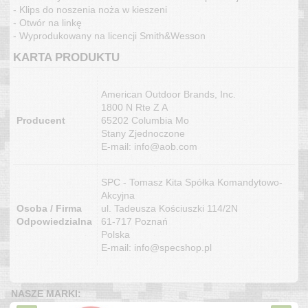
- Klips do noszenia noża w kieszeni
- Otwór na linkę
- Wyprodukowany na licencji Smith&Wesson
KARTA PRODUKTU
American Outdoor Brands, Inc.
1800 N Rte Z A
Producent
65202 Columbia Mo
Stany Zjednoczone
E-mail: info@aob.com
SPC - Tomasz Kita Spółka Komandytowo-
Akcyjna
Osoba / Firma
ul. Tadeusza Kościuszki 114/2N
Odpowiedzialna
61-717 Poznań
Polska
E-mail: info@specshop.pl
NASZE MARKI: