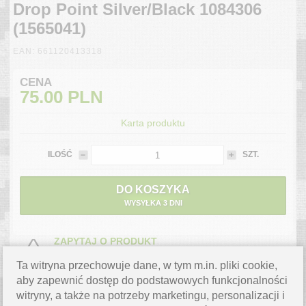
Drop Point Silver/Black 1084306
(1565041)
EAN: 661120413318
CENA
75.00
PLN
Karta produktu
ILOŚĆ
SZT.
DO KOSZYKA
WYSYŁKA 3 DNI
ZAPYTAJ O PRODUKT
Masz pytanie? Napisz do nas,
chętnie pomożemy.
Ta witryna przechowuje dane, w tym m.in. pliki cookie,
aby zapewnić dostęp do podstawowych funkcjonalności
WYSYŁKA W 3 DNI
witryny, a także na potrzeby marketingu, personalizacji i
Produkt jest dostępny od ręki.