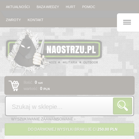
AKTUALNOŚCI
BAZA WIEDZY
HURT
POMOC
M
ZWROTY
KONTAKT
Ilość:
0
szt
wartość:
0
PLN
Szukaj
WYSZUKIWANIE ZAAWANSOWANE ›
DO DARMOWEJ WYSYŁKI BRAKUJE CI
250.00 PLN