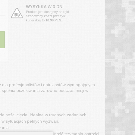
WYSYŁKA W 3 DNI
Produkt jest dostępny od ręki.
Szacowany koszt przesyłki
kurierskiej to
10.99 PLN
.
a profesjonalistów i entuzjastów wymagających 
óż spełnia oczekiwania zarówno podczas misji w 
ajności cięcia, idealne w trudnych zadaniach.
ie w sytuacjach pełnych wyzwań.
ania.
ć ostrza oraz wyjątkową zdolność trzymania ostrości.