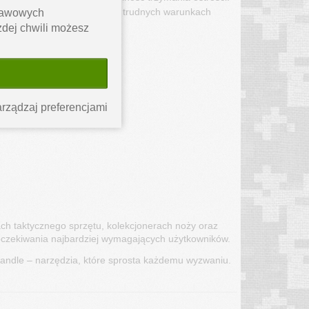
dłoni, nawet w deszczu lub trudnych warunkach 
stawowych
ażdej chwili możesz
na wyposażeniu.
rządzaj preferencjami
 taktycznego sprzętu, kolekcjonerach noży oraz 
 oczekiwania najbardziej wymagających użytkowników.
andle – narzędzia, które sprosta każdemu wyzwaniu.