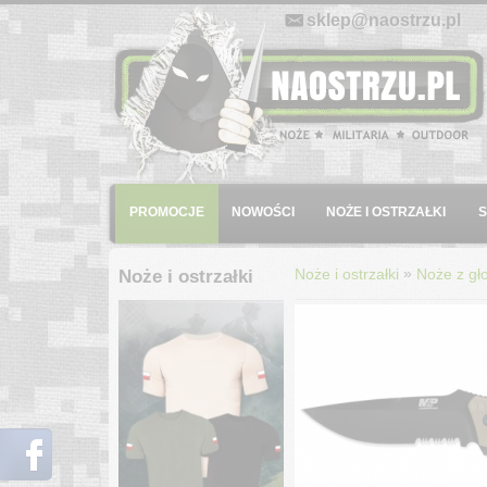
E-mail:
sklep@naostrzu.pl
Menu
PROMOCJE
NOWOŚCI
NOŻE I OSTRZAŁKI
»
Noże i ostrzałki
Noże z gło
Noże i ostrzałki