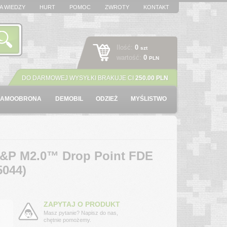
A WIEDZY
HURT
POMOC
ZWROTY
KONTAKT
Ilość:
0
szt
wartość:
0
PLN
DO DARMOWEJ WYSYŁKI BRAKUJE CI
250.00 PLN
SAMOOBRONA
DEMOBIL
ODZIEŻ
MYŚLISTWO
&P M2.0™ Drop Point FDE
5044)
ZAPYTAJ O PRODUKT
Masz pytanie? Napisz do nas,
chętnie pomożemy.