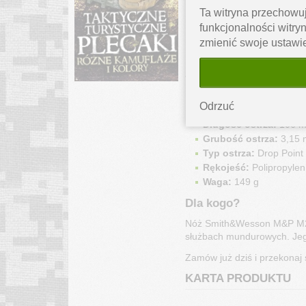
Rękojeść z polipropyl
Ta witryna przechowuj
terenowych.
funkcjonalności witryn
Otwór na linkę
 – zwięk
zmienić swoje ustawi
Polimerowa pochwa z
Specyfikacja technicz
Stal:
 8Cr13MoV High Ca
Odrzuć
Długość całkowita:
 2
Długość ostrza:
 106 
Grubość ostrza:
 3,15
Typ ostrza:
 Drop Point 
Rękojeść:
 Polipropylen
Waga:
 149 g 
Dla kogo?
Nóż Smith&Wesson M&P M2.0™
służbach mundurowych. Jego
Zamów już dziś i przekonaj
KARTA PRODUKTU