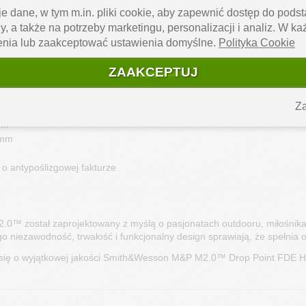
enu o antypoślizgowej fakturze
 – ergonomiczna, wygodna i pewna w 
e dane, w tym m.in. pliki cookie, aby zapewnić dostęp do pod
y, a także na potrzeby marketingu, personalizacji i analiz. W k
szający bezpieczeństwo i personalizację użytkowania.
enia lub zaakceptować ustawienia domyślne.
Polityka Cookie
 klipsem
 – zapewnia łatwe, bezpieczne i wygodne przenoszenie noża 
ZAAKCEPTUJ
na:
rbon Stainless Steel 
Za
26 mm 
mm 
 mm 
 o antypoślizgowej fakturze 
 został zaprojektowany z myślą o pasjonatach outdooru, miłośnikach
 niezawodność, trwałość i funkcjonalny design sprawiają, że spełnia
 się o wyjątkowej jakości Smith&Wesson M&P M2.0™ Drop Point FDE H