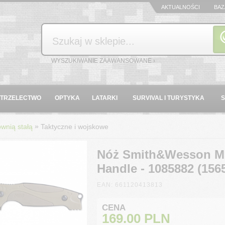
AKTUALNOŚCI
BAZ
Szukaj
WYSZUKIWANIE ZAAWANSOWANE ›
STRZELECTWO
OPTYKA
LATARKI
SURVIVAL I TURYSTYKA
»
wnią stałą
Taktyczne i wojskowe
Nóż Smith&Wesson M
Handle - 1085882 (156
EAN: 661120413813
CENA
169.00
PLN