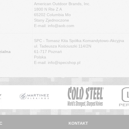
American Outdoor Brands, Inc.
1800 N Rte Z A
65202 Columbia Mo
Stany Zjednoczone
E-mail: info@aob.com
SPC - Tomasz Kita Spółka Komandytowo-Akcyjna
ul. Tadeusza Kościuszki 114/2N
ialna
61-717 Poznań
Polska
E-mail: info@specshop.pl
C
KONTAKT