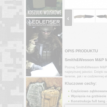
‹
OPIS PRODUKTU
Smith&Wesson M&P M2
Poznaj Smith&Wesson M&P M
najwyższej jakości. Dzięki s
terenie, jak i w codziennej e
Kluczowe cechy:
Częściowo ząbkowane 
Wycięcia na grzbiecie 
Konstrukcja full tang
 
Stal nierdzewna 8Cr1