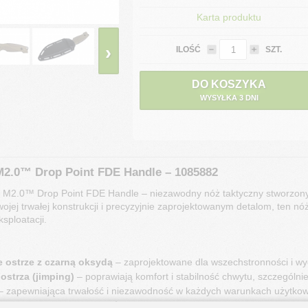
Karta produktu
›
ILOŚĆ
SZT.
DO KOSZYKA
WYSYŁKA 3 DNI
.0™ Drop Point FDE Handle – 1085882 
2.0™ Drop Point FDE Handle – niezawodny nóż taktyczny stworzony dl
wojej trwałej konstrukcji i precyzyjnie zaprojektowanym detalom, ten n
ksploatacji.
ostrze z czarną oksydą
 – zaprojektowane dla wszechstronności i wyd
ostrza (jimping)
 – poprawiają komfort i stabilność chwytu, szczególn
– zapewniająca trwałość i niezawodność w każdych warunkach użytkow
3MoV o wysokiej zawartości węgla
 – gwarantująca doskonałą trwałoś