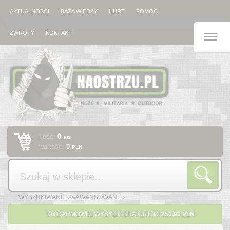
AKTUALNOŚCI
BAZA WIEDZY
HURT
POMOC
M
ZWROTY
KONTAKT
Ilość:
0
szt
wartość:
0
PLN
Szukaj
WYSZUKIWANIE ZAAWANSOWANE ›
DO DARMOWEJ WYSYŁKI BRAKUJE CI
250.00 PLN