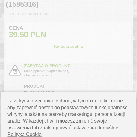
(1585316)
EAN: 3123840019258
CENA
39.50
PLN
Karta produktu
ZAPYTAJ O PRODUKT
Masz pytanie? Napisz do nas,
chętnie pomożemy.
PRODUKT
NIEDOSTĘPNY
Produkt chwilowo niedostępny
Ta witryna przechowuje dane, w tym m.in. pliki cookie,
powiadom mnie o dostawie.
›
aby zapewnić dostęp do podstawowych funkcjonalności
witryny, a także na potrzeby marketingu, personalizacji i
analiz. W każdej chwili możesz zmienić swoje
OPIS PRODUKTU
ustawienia lub zaakceptować ustawienia domyślne.
Polityka Cookie
Opinel Nóż Pop vegetable Green No.114 001925