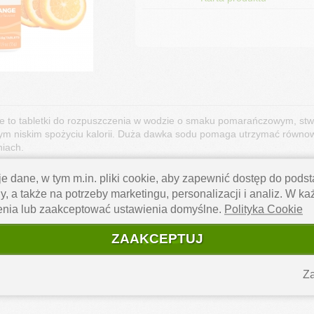
ge to tabletki do rozpuszczenia w wodzie o smaku pomarańczowym, st
ym niskim spożyciu kalorii. Duża dawka sodu pomaga utrzymać równow
niach.
glukoza, wodorowęglan sodu, węglan sodu, wodorowęglan potasu, naturaln
e dane, w tym m.in. pliki cookie, aby zapewnić dostęp do pod
owy, barwnik (ryboflawina).
y, a także na potrzeby marketingu, personalizacji i analiz. W k
etek.
enia lub zaakceptować ustawienia domyślne.
Polityka Cookie
ZAAKCEPTUJ
kcal
Za