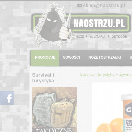
E-mail:
sklep@naostrzu.pl
Menu
PROMOCJE
NOWOŚCI
NOŻE I OSTRZAŁKI
»
Survival i turystyka
Żywnoś
Survival i
turystyka