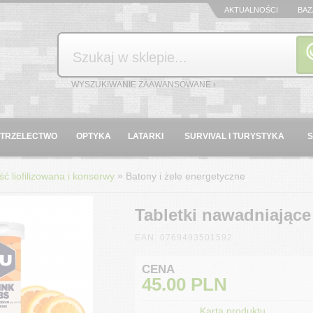
AKTUALNOŚCI
BAZ
Szukaj
WYSZUKIWANIE ZAAWANSOWANE ›
STRZELECTWO
OPTYKA
LATARKI
SURVIVAL I TURYSTYKA
»
ć liofilizowana i konserwy
Batony i żele energetyczne
Tabletki nawadniające
EAN: 0769493501592
CENA
45.00
PLN
Karta produktu