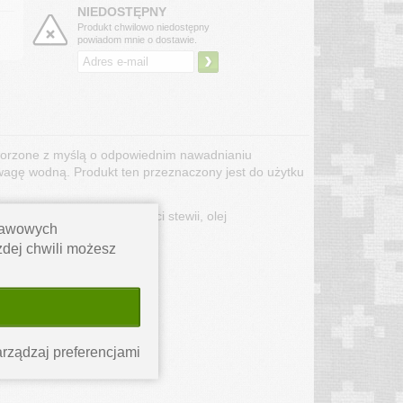
NIEDOSTĘPNY
Produkt chwilowo niedostępny
powiadom mnie o dostawie.
›
worzone z myślą o odpowiednim nawadnianiu
agę wodną. Produkt ten przeznaczony jest do użytku
e aromaty, ekstrakt z liści stewii, olej
stawowych
ażdej chwili możesz
rządzaj preferencjami