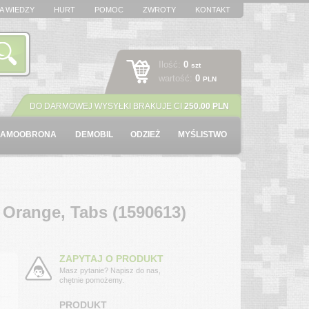
A WIEDZY
HURT
POMOC
ZWROTY
KONTAKT
Ilość:
0
szt
wartość:
0
PLN
DO DARMOWEJ WYSYŁKI BRAKUJE CI
250.00 PLN
SAMOOBRONA
DEMOBIL
ODZIEŻ
MYŚLISTWO
 Orange, Tabs (1590613)
ZAPYTAJ O PRODUKT
Masz pytanie? Napisz do nas,
chętnie pomożemy.
PRODUKT