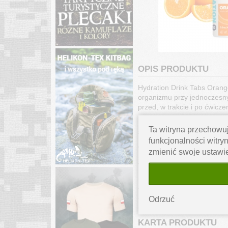
OPIS PRODUKTU
Hydration Drink Tabs Oran
organizmu przy jednoczesn
przed, w trakcie i po ćwicze
Składniki: kwas cytrynowy, 
Ta witryna przechowuj
słonecznikowy, cukier trzcin
funkcjonalności witryn
Opakowanie zawiera 12 tabl
zmienić swoje ustawi
Jedna porcja dostarcza:
- Wartość energetyczna: 10
- Sód:320mg
- Węglowodany: 3g
Odrzuć
- Potas: 55mg
KARTA PRODUKTU