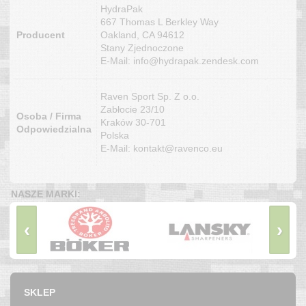
HydraPak
667 Thomas L Berkley Way
Producent
Oakland, CA 94612
Stany Zjednoczone
E-Mail: info@hydrapak.zendesk.com
Raven Sport Sp. Z o.o.
Zabłocie 23/10
Osoba / Firma
Kraków 30-701
Odpowiedzialna
Polska
E-Mail: kontakt@ravenco.eu
NASZE MARKI:
‹
›
SKLEP