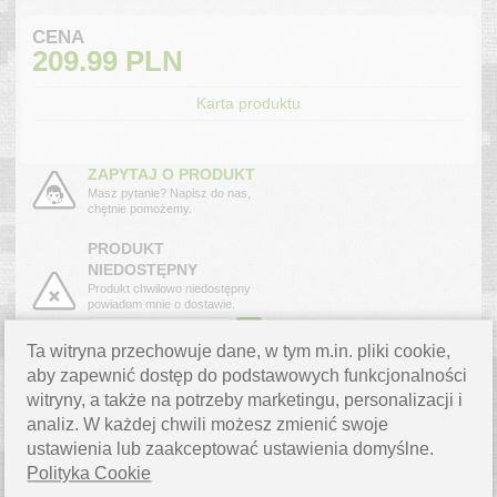
CENA
209.99
PLN
Karta produktu
ZAPYTAJ O PRODUKT
Masz pytanie? Napisz do nas,
chętnie pomożemy.
PRODUKT
NIEDOSTĘPNY
Produkt chwilowo niedostępny
powiadom mnie o dostawie.
›
Ta witryna przechowuje dane, w tym m.in. pliki cookie,
aby zapewnić dostęp do podstawowych funkcjonalności
OPIS PRODUKTU
witryny, a także na potrzeby marketingu, personalizacji i
analiz. W każdej chwili możesz zmienić swoje
Force to wytrzymały i niezwykle lekki bukłak o pojemności 3
ustawienia lub zaakceptować ustawienia domyślne.
litrów. Do jego wyprodukowania zastosowano wysokiej jakości
Polityka Cookie
trwały materiał TPU (termoplastyczny poliuretan) wolny od BPA i
PVC. Spełnia on wszelkie europejskie i amerykańskie regulacje