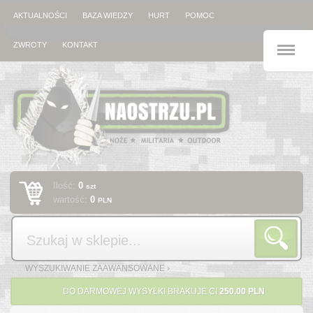
AKTUALNOŚCI
BAZA WIEDZY
HURT
POMOC
M
ZWROTY
KONTAKT
Ilość:
0
szt
wartość:
0
PLN
Szukaj
WYSZUKIWANIE ZAAWANSOWANE ›
DO DARMOWEJ WYSYŁKI BRAKUJE CI
250.00 PLN