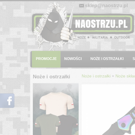
E-mail:
sklep@naostrzu.pl
Menu
PROMOCJE
NOWOŚCI
NOŻE I OSTRZAŁKI
»
Noże i ostrzałki
Noże skła
Noże i ostrzałki