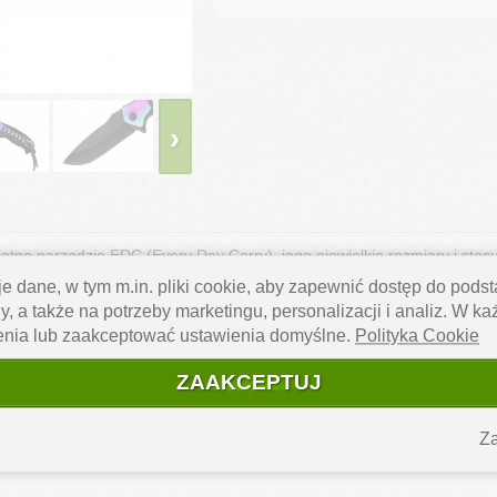
›
etne narzędzie EDC (Every Day Carry), jego niewielkie rozmiary i s
e dane, w tym m.in. pliki cookie, aby zapewnić dostęp do pod
klips do mocowania go przy pasku spodni. mGłownia o klasycznym profi
y, a także na potrzeby marketingu, personalizacji i analiz. W k
, która nie tylko świetnie wygląda, ale zapobiega też zbędnej korozji.
enia lub zaakceptować ustawienia domyślne.
Polityka Cookie
wala na bardzo łatwe, wręcz intuicyjne otwieranie, także dla osób le
ZAAKCEPTUJ
ianemu zamknięciu się ostrza. Ergonomiczna rękojeść w tęczowym kolorz
rdzo poręczny i wygodny w użytkowaniu, świetnie sprawdzi się w rękach
Za