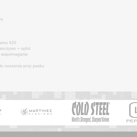
mm
zewna 420
tworzywo + oplot
 + wspomaganie
do noszenia przy pasku