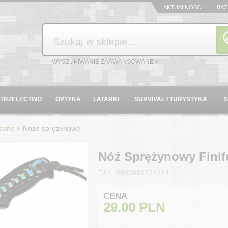
AKTUALNOŚCI
BAZ
Szukaj
WYSZUKIWANIE ZAAWANSOWANE ›
STRZELECTWO
OPTYKA
LATARKI
SURVIVAL I TURYSTYKA
»
dane
Noże sprężynowe
Nóż Sprężynowy Finif
EAN: 5903899935864
CENA
29.00
PLN