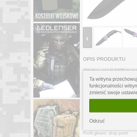
‹
OPIS PRODUKTU
Składany nóż N-540D to świ
noszenie go w kieszeni.
Ta witryna przechowuj
Nożyk został zaopatrzony w 
funkcjonalności witryn
420, pokrytej czarną powłoką
zmienić swoje ustawi
Flipper ze wspomaganiem poz
lock, zapobiegające niechc
linki paracord. Nóż jest ba
Odrzuć
Dane techniczne:
Typ noża: składany
Profil głowni: drop point