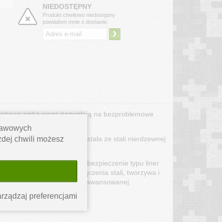
NIEDOSTĘPNY
Produkt chwilowo niedostępny
powiadom mnie o dostawie.
›
tosunkowo niska waga pozwalają na bezproblemowe
stawowych
lu drop point wykonana została ze stali nierdzewnej
ażdej chwili możesz
woręcznych. Nóż posiada zabezpieczenie typu liner
e została wykonana z połączenia stali, tworzywa i
 osoby początkującej jak i zaawansowanej.
rządzaj preferencjami