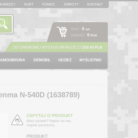
A WIEDZY
HURT
POMOC
ZWROTY
KONTAKT
Ilość:
0
szt
wartość:
0
PLN
DO DARMOWEJ WYSYŁKI BRAKUJE CI
250.00 PLN
SAMOOBRONA
DEMOBIL
ODZIEŻ
MYŚLISTWO
enma N-540D (1638789)
ZAPYTAJ O PRODUKT
Masz pytanie? Napisz do nas,
chętnie pomożemy.
PRODUKT