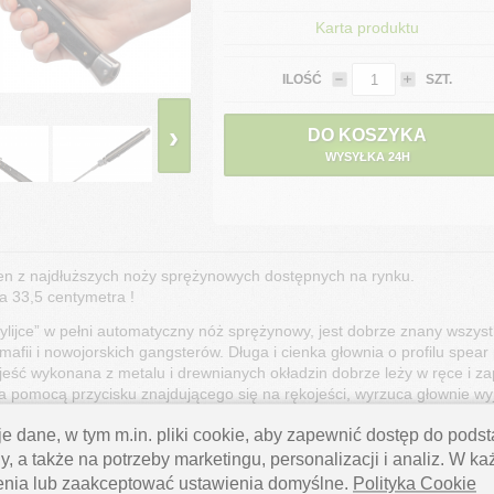
Karta produktu
ILOŚĆ
SZT.
›
DO KOSZYKA
WYSYŁKA 24H
den z najdłuższych noży sprężynowych dostępnych na rynku.
a 33,5 centymetra !
cylijce” w pełni automatyczny nóż sprężynowy, jest dobrze znany wszys
mafii i nowojorskich gangsterów. Długa i cienka głownia o profilu spear
jeść wykonana z metalu i drewnianych okładzin dobrze leży w ręce i
 pomocą przycisku znajdującego się na rękojeści, wyrzuca głownie wyj
 otworzeniu się noża.
e dane, w tym m.in. pliki cookie, aby zapewnić dostęp do pod
 który z jednej strony tworzy swoisty jelec chroniący dłoń przed osunięc
y, a także na potrzeby marketingu, personalizacji i analiz. W k
amykaniu noża.
enia lub zaakceptować ustawienia domyślne.
Polityka Cookie