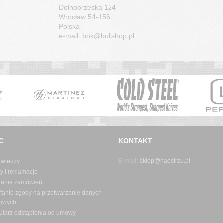
Dolnobrzeska 124
Wrocław 54-156
Polska
e-mail: bok@bullshop.pl
C
KONTAKT
E-mail:
sklep@naostrzu.pl
 wiedzy
y i reklamacje
danie zamówień
fanie zgody na przetwarzanie danych
owych
ularz odstąpienia od umowy