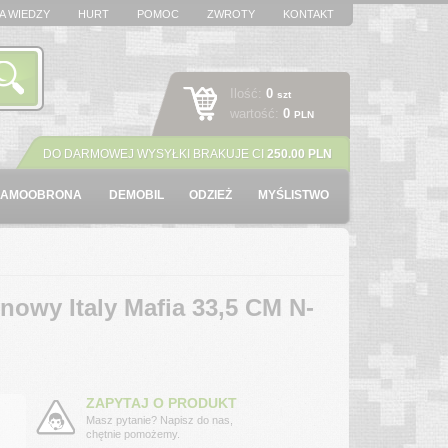
A WIEDZY
HURT
POMOC
ZWROTY
KONTAKT
Ilość:
0
szt
wartość:
0
PLN
DO DARMOWEJ WYSYŁKI BRAKUJE CI
250.00 PLN
SAMOOBRONA
DEMOBIL
ODZIEŻ
MYŚLISTWO
nowy Italy Mafia 33,5 CM N-
ZAPYTAJ O PRODUKT
Masz pytanie? Napisz do nas,
chętnie pomożemy.