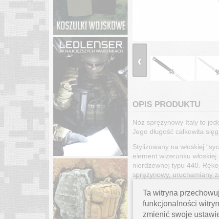
‹
OPIS PRODUKTU
Nóż sprężynowy Italy to je
Jego długość całkowita sięg
Stylizowany na włoskiej “sy
element wizerunku włoskiej 
nierdzewnej typu 440. Ręko
sprężynowy, uruchamiany za
zapobiegającą samoistnemu
Ta witryna przechowuj
Nóż posiada szeroki bolster,
funkcjonalności witryn
zwolnieniem blokady przy z
zmienić swoje ustawi