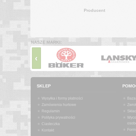
Producent
NASZE MARKI:
‹
SKLEP
POMO
Wysyłka i formy płatności
Baza
Zamówienia hurtowe
Zwrot
Regulamin
Skła
Polityka prywatności
Wyco
osob
Ciasteczka
Form
Kontakt