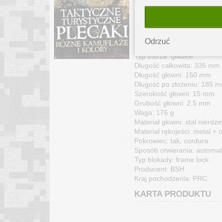
W zestawie znajduje się cza
Dane techniczne:
Typ noża: składany
Odrzuć
Profil głowni: spear point
Typ ostrza: gładkie
Długość całkowita: 335 mm
Długość głowni: 150 mm
Długość po złożeniu: 185 
Szerokość głowni: 15 mm
Grubość głowni: 2,5 mm
Waga: 176 g
Materiał głowni: stal nierd
Materiał rękojeści: metal +
Pokrowiec: tak, cordura
Sposób otwierania: automa
Typ blokady: frame lock
Producent: BSH
Kraj pochodzenia: PRC
KARTA PRODUKTU