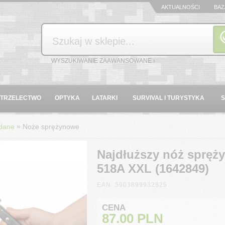
AKTUALNOŚCI
BAZ
Szukaj
WYSZUKIWANIE ZAAWANSOWANE ›
STRZELECTWO
OPTYKA
LATARKI
SURVIVAL I TURYSTYKA
»
dane
Noże sprężynowe
Najdłuższy nóż spręży
518A XXL (1642849)
EAN: 5903899932825
CENA
87.00
PLN