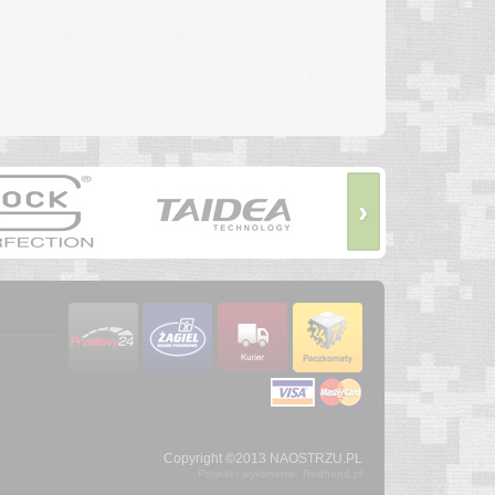
›
Copyright ©2013 NAOSTRZU.PL
Projekt i wykonanie: Redhand.pl