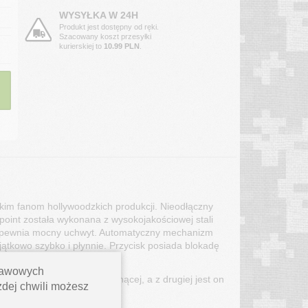
WYSYŁKA W 24H
Produkt jest dostępny od ręki.
Szacowany koszt przesyłki
kurierskiej to
10.99 PLN
.
tkim fanom hollywoodzkich produkcji. Nieodłączny
 point została wykonana z wysokojakościowej stali
 zapewnia mocny uchwyt. Automatyczny mechanizm
ątkowo szybko i płynnie. Przycisk posiada blokadę
stawowych
iem się w stronę krawędzi tnącej, a z drugiej jest on
ażdej chwili możesz