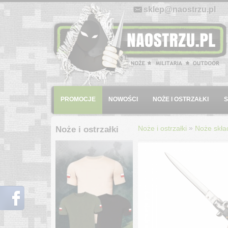
E-mail:
sklep@naostrzu.pl
Menu
PROMOCJE
NOWOŚCI
NOŻE I OSTRZAŁKI
»
Noże i ostrzałki
Noże skła
Noże i ostrzałki