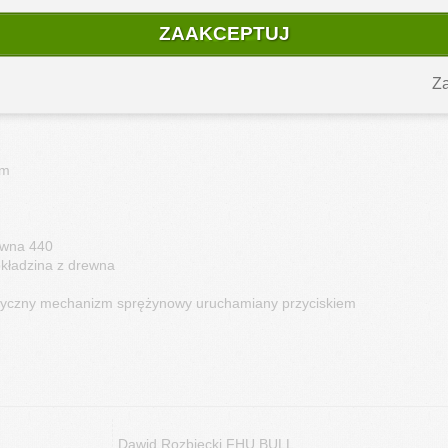
rny, klasyczny pokrowiec z cordury.
ZAAKCEPTUJ
Za
mm
zewna 440
 okładzina z drewna
tyczny mechanizm sprężynowy uruchamiany przyciskiem
Dawid Rozbiecki FHU BULL