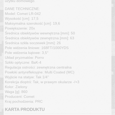
użytku domowego.
DANE TECHNICZNE:
Model: Comet LR-042
Wysokość [cm]: 17,5
Maksymalna szerokość [cm]: 19,6
Powiększenie: 20x
Średnica obiektywów wewnętrzna [mm]: 50
Średnica obiektywów zewnętrzna [mm]: 63
Średnica szkła soczewek [mm]: 26
Pole widzenia liniowe: 168FT/1000YDS
Pole widzenia kątowe: 3,5°
Układ pryzmatów: Porro
Szkło optyczne: BaK-4
Regulacja ostrości: zewnętrzna centralna
Powłoki antyrefleksyjne: Multi Coated (MC)
Wyjście na statyw: Tak 1/4''
Korekcja dioptrii: Tak, w prawym okularze -/+3
Kolor: Zielony
Waga [g]: 860
Producent: Comet
Kraj pochodzenia: PRC
KARTA PRODUKTU