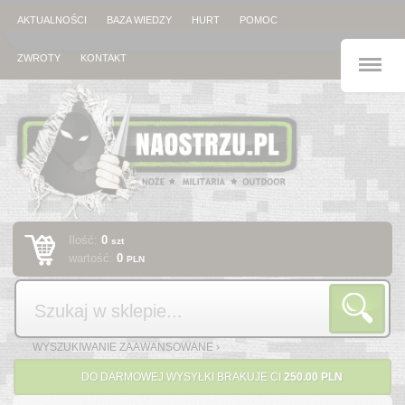
AKTUALNOŚCI
BAZA WIEDZY
HURT
POMOC
M
ZWROTY
KONTAKT
Ilość:
0
szt
wartość:
0
PLN
Szukaj
WYSZUKIWANIE ZAAWANSOWANE ›
DO DARMOWEJ WYSYŁKI BRAKUJE CI
250.00 PLN