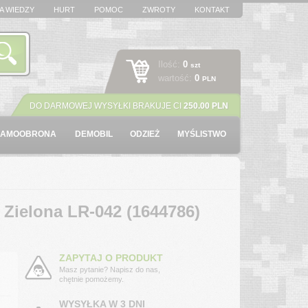
A WIEDZY
HURT
POMOC
ZWROTY
KONTAKT
Ilość:
0
szt
wartość:
0
PLN
DO DARMOWEJ WYSYŁKI BRAKUJE CI
250.00 PLN
SAMOOBRONA
DEMOBIL
ODZIEŻ
MYŚLISTWO
Zielona LR-042 (1644786)
ZAPYTAJ O PRODUKT
Masz pytanie? Napisz do nas,
chętnie pomożemy.
WYSYŁKA W 3 DNI