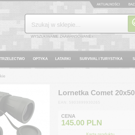
AKTUALNOŚCI
BAZ
Szukaj
WYSZUKIWANIE ZAAWANSOWANE ›
STRZELECTWO
OPTYKA
LATARKI
SURVIVAL I TURYSTYKA
kie
Lornetka Comet 20x50 
EAN: 5903899930265
CENA
145.00
PLN
Karta produktu