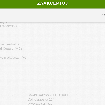
ZAAKCEPTUJ
: 19,6
trzna [mm]: 50
Za
trzna [mm]: 63
m]: 26
8FT/1000YDS
zna centralna
lti Coated (MC)
awym okularze -/+3
RC
Dawid Rozbiecki FHU BULL
Dolnobrzeska 124
Wrocław 54-156