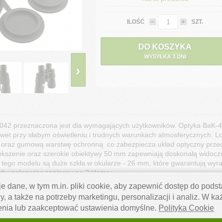
ILOŚĆ
SZT.
DO KOSZYKA
WYSYŁKA 3 DNI
›
2 przeznaczona jest dla wymagających użytkowników. Optyka BaK-4 or
wet przy słabym oświetleniu i trudnych warunkach atmosferycznych. Lo
et oraz gumową warstwę ochronną co zabezpiecza układ optyczny prz
ększenie oraz szerokie obiektywy 50 mm zapewniają doskonałą widoczn
ą tego modelu są duże szkła w okularze - 26 mm, które gwarantują wyra
uby pokrowiec zapinany na 2 klamry.
e dane, w tym m.in. pliki cookie, aby zapewnić dostęp do pod
olowania, imprezy sportowe, koncerty, żeglarstwo, wyprawy górskie, 
y, a także na potrzeby marketingu, personalizacji i analiz. W k
enia lub zaakceptować ustawienia domyślne.
Polityka Cookie