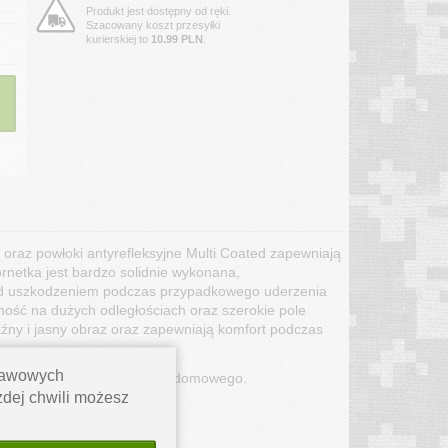
Produkt jest dostępny od ręki.
Szacowany koszt przesyłki
kurierskiej to
10.99 PLN
.
az powłoki antyrefleksyjne Multi Coated zapewniają
rnetka jest bardzo solidnie wykonana,
ed uszkodzeniem podczas przypadkowego uderzenia
ość na dużych odległościach oraz szerokie pole
źny i jasny obraz oraz zapewniają komfort podczas
stawowych
obserwacje ptaków, do użytku domowego.
ażdej chwili możesz