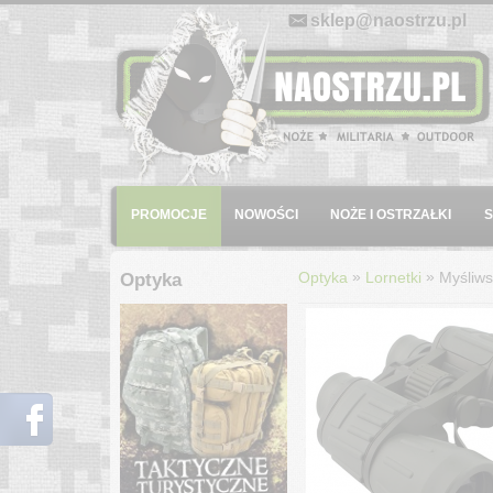
E-mail:
sklep@naostrzu.pl
Menu
PROMOCJE
NOWOŚCI
NOŻE I OSTRZAŁKI
»
»
Optyka
Lornetki
Myśliws
Optyka