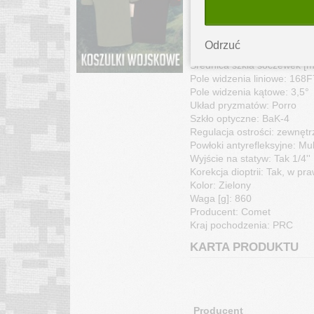
Maksymalna szerokość [cm]
Powiększenie: 20x
Średnica obiektywów wewnę
Odrzuć
Średnica obiektywów zewnę
Średnica szkła soczewek [m
Pole widzenia liniowe: 16
Pole widzenia kątowe: 3,5°
Układ pryzmatów: Porro
Szkło optyczne: BaK-4
Regulacja ostrości: zewnętr
Powłoki antyrefleksyjne: Mu
Wyjście na statyw: Tak 1/4''
Korekcja dioptrii: Tak, w pr
Kolor: Zielony
Waga [g]: 860
Producent: Comet
Kraj pochodzenia: P
KARTA PRODUKTU
Producent