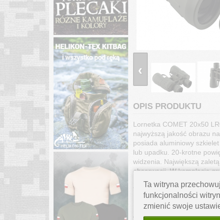
‹
OPIS PRODUKTU
Lornetka COMET 20x50 LR04
najwyższą jakość obrazu na
posiada aluminiowy szkiel
lub upadku. 20-krotne powi
widzenia. Największą zalet
obserwacji. W komplecie gr
Ta witryna przechowuj
Zastosowanie: wycieczki, p
funkcjonalności witryn
DANE TECHNICZNE:
zmienić swoje ustawi
Model: Comet LR-042
Wysokość [cm]: 17,5